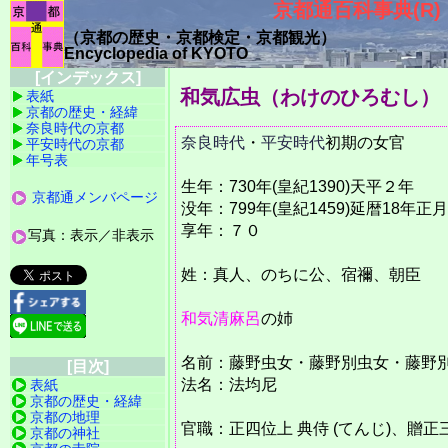
京都通百科事典(R)
（京都の歴史・
京都検定・京都観光）
Encyclopedia of KYOTO
[インデックス]
和気広虫（わけのひろむし）
表紙
京都の歴史・経緯
奈良時代の京都
奈良時代
・
平安時代
初期の女官
平安時代の京都
年号表
生年：730年(皇紀1390)天平２年
京都通メンバページ
没年：799年(皇紀1459)延暦18年正月
享年：７０
写真：表示／非表示
姓：真人、のちに公、宿禰、朝臣
和気清麻呂
の姉
名前：藤野虫女・藤野別虫女・藤野
[目次]
法名：法均尼
表紙
京都の歴史・経緯
京都の地理
官職：正四位上 典侍 (てんじ)、贈正
京都の神社