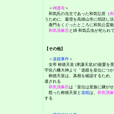
＜
神護寺
＞
和気氏の当主であった和気弘世（
和
うために、最澄を高雄山寺に招請し法
唐門をくぐったところに和気公霊廟
和気清麻呂
と姉 和気広虫が祀られ
【その他】
＜
道鏡事件
＞
女帝 称徳天皇 (孝謙天皇)の寵愛を
宇佐八幡大神より「道鏡を皇位につか
称徳天皇は、真相を確認するため、
遣される
和気清麻呂
は「皇位は皇族に継がせ
怒った称徳天皇と
道鏡
は、
和気清麻
する