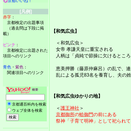
京都いいね！
[凡例]
赤字
：
京都検定の出題事項
（過去問は下段に掲
【和気広虫】
載）
＜和気広虫＞
ピンク
：
女帝 孝謙天皇に重宝される
京都検定に出題された
人柄は「貞純で節操に欠けるところ
項目へのリンク
青色
・
紫色
：
恵美押勝（藤原仲麻呂）の乱で、連坐
関連項目へのリンク
乱による孤児83名を養育し、夫の姓
【和気広虫ゆかりの地】
＜
護王神社
＞
京都御所
の
蛤御門
の前にある
祭神「子育て明神」として祀られて