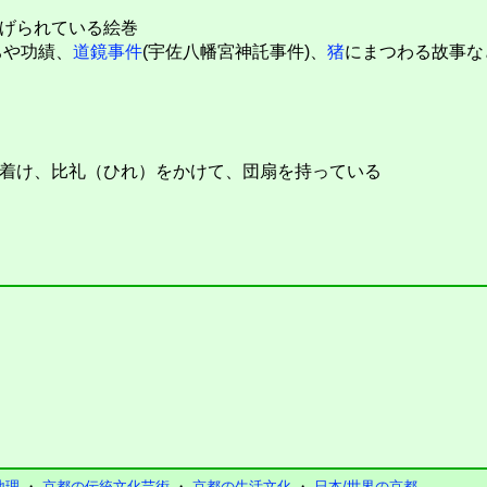
げられている絵巻
ちや功績、
道鏡事件
(宇佐八幡宮神託事件)、
猪
にまつわる故事な
着け、比礼（ひれ）をかけて、団扇を持っている
地理
・
京都の伝統文化芸術
・
京都の生活文化
・
日本/世界の京都