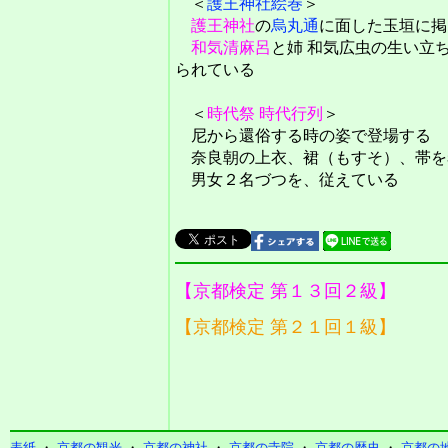
＜
護王神社絵巻
＞
護王神社
の
烏丸通
に面した玉垣に掲
和気清麻呂
と姉 和気広虫の生い立
られている
＜
時代祭
時代行列
＞
尼から還俗する時の姿で登場する
奈良朝の上衣、裙（もすそ）、帯を
男女２名づつを、従えている
【京都検定 第１３回２級】
【京都検定 第２１回１級】
表紙
・
京都の観光
・
京都の神社
・
京都の寺院
・
京都の歴史
・
京都の