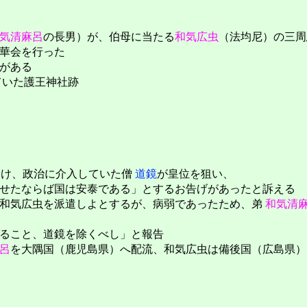
気清麻呂
の長男）が、伯母に当たる
和気広虫
（法均尼）の三周
華会を行った
がある
ていた護王神社跡
受け、政治に介入していた僧
道鏡
が皇位を狙い、
せたならば国は安泰である」とするお告げがあったと訴える
和気広虫を派遣しよとするが、病弱であったため、弟
和気清
ること、道鏡を除くべし」と報告
呂
を大隅国（鹿児島県）へ配流、和気広虫は備後国（広島県）