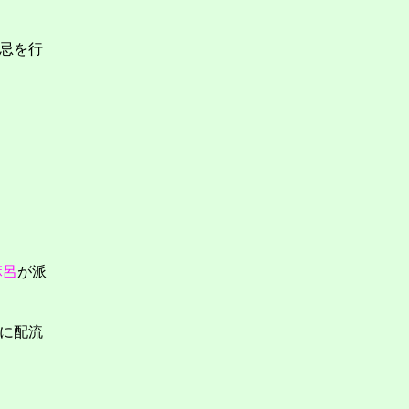
忌を行
麻呂
が派
に配流