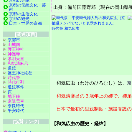
京都の寺院
京都の伝統文化・芸
出身：備前国藤野郡（現在の岡山県
術
京都の生活文化
京都の観光
日本・世界の京都
時代祭 和気広虫
[関連項目]
京都市
山城国
護王神社
神護寺
孝明天皇
和気清麻呂
道鏡
護王神社絵巻
時代祭
時代行列
和気広虫（わけのひろむし）は、
奈
道鏡事件
亥
和気清麻呂
の３歳年上の姉で、姉弟
地下鉄
京阪電車
奈良時代
日本で最初の里親制度・施設養護の
平安時代
[協賛リンク]
【和気広虫の歴史・経緯】