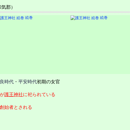
和気郡）
絵巻
絵巻
良時代
・
平安時代
初期の女官
が
護王神社
に祀られている
創始者とされる