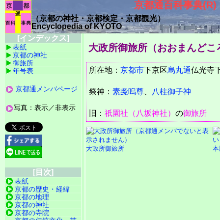
京都通百科事典(R)
（京都の神社・京都検定・京都観光）
Encyclopedia of KYOTO
[インデックス]
大政所御旅所（おおまんどこ
表紙
京都の神社
御旅所
所在地：
京都市
下京区
烏丸通
仏光
年号表
京都通メンバページ
祭神：
素戔嗚尊
、
八柱御子神
写真：表示／非表示
旧：
祇園社（八坂神社）
の
御旅所
大政所御旅所
本
[目次]
表紙
京都の歴史・経緯
京都の地理
京都の神社
京都の寺院