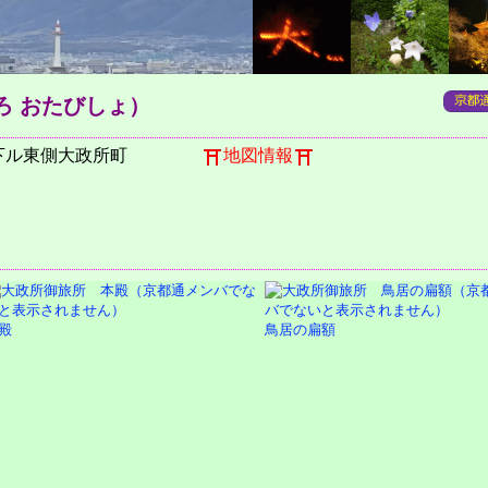
ろ おたびしょ）
寺下ル東側大政所町
地図情報
殿
鳥居の扁額