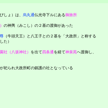
びしょ）は、
烏丸通
仏光寺下ルにある
御旅所
）
の神輿（みこし）の２基の渡御があった
尊
（牛頭天王）と八王子との２基を「大政所」と称する
した）
園社（八坂神社）
を出て
四条通
を経て
神泉苑
へ渡御し、
が祀られ大政所町の鎮護の社となっている