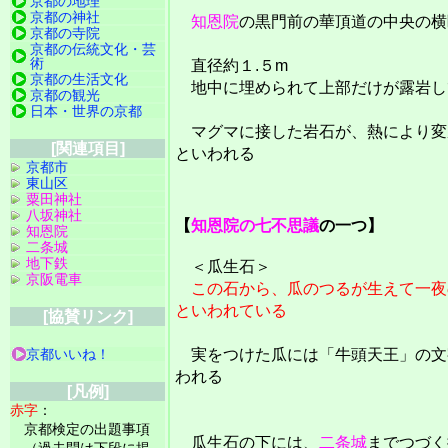
京都の地理
京都の神社
知恩院
の黒門前の華頂道の中央の横
京都の寺院
京都の伝統文化・芸
術
直径約１.５m
京都の生活文化
地中に埋められて上部だけが露岩し
京都の観光
日本・世界の京都
マグマに接した岩石が、熱により変
[関連項目]
といわれる
京都市
東山区
粟田神社
八坂神社
【
知恩院の七不思議
の一つ】
知恩院
二条城
地下鉄
＜瓜生石＞
京阪電車
この石から、瓜のつるが生えて一夜
といわれている
[協賛リンク]
実をつけた瓜には「牛頭天王」の文
京都いいね！
われる
[凡例]
赤字
：
京都検定の出題事項
瓜生石の下には、
二条城
までつづく
（過去問は下段に掲