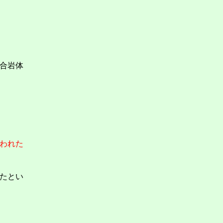
合岩体
われた
たとい