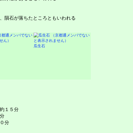
、隕石が落ちたところともいわれる
瓜生石
約１５分
分
０分