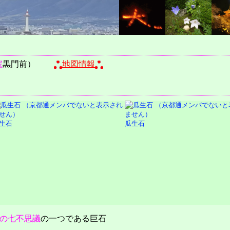
院
黒門前）
地図情報
生石
瓜生石
の七不思議
の一つである巨石