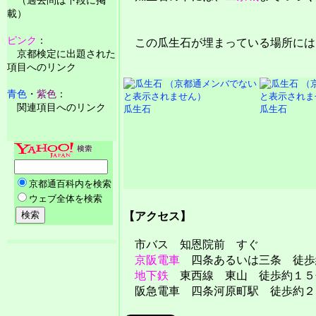
載）
ピンク
：
この瓜生石が埋まっている場所には
京都検定に出題された
項目へのリンク
青色
・
紫色
：
関連項目へのリンク
瓜生石
瓜生石
【アクセス】
市バス 知恩院前 すぐ
京阪電車
四条あるいは三条 徒歩
地下鉄
東西線 東山 徒歩約１５
阪急電車 四条河原町駅 徒歩約２