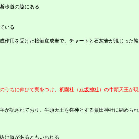
断歩道の脇にある
ている
成作用を受けた接触変成岩で、チャートと石灰岩が混じった複
のうちに伸びて実をつけ、祇園社（
八坂神社
）の牛頭天王が現
字が記されており、牛頭天王を祭神とする粟田神社に納められ
抜け道があるともいわれる