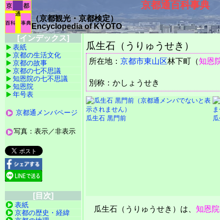
京都通百科事典
（京都観光・京都検定）
Encyclopedia of KYOTO
[インデックス]
瓜生石（うりゅうせき）
表紙
京都の生活文化
所在地：
京都市
東山区
林下町（
知恩
京都の故事
京都の七不思議
知恩院の七不思議
別称：かしょうせき
知恩院
年号表
京都通メンバページ
瓜生石 黒門前
瓜
写真：表示／非表示
[目次]
表紙
瓜生石（うりゅうせき）は、
知恩院
京都の歴史・経緯