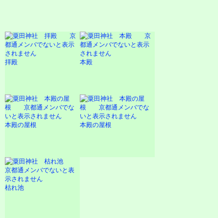
拝殿
本殿
本殿の屋根
本殿の屋根
枯れ池