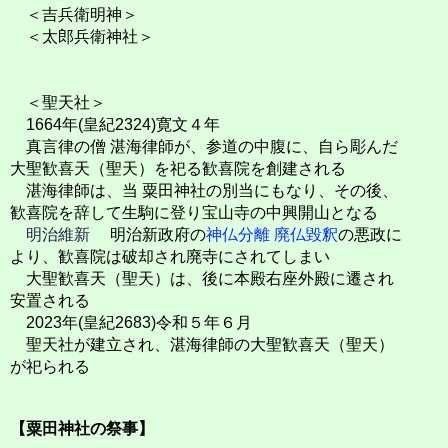
＜吉兵衛明神＞
＜太郎兵衛神社＞
＜聖天社＞
1664年(皇紀2324)寛文４年
真言律の僧 湛海律師が、参道の中腹に、自ら彫んだ
大聖歓喜天（聖天）を祀る歓喜院を創建される
湛海律師は、当 粟田神社の別当にもなり、その後、
歓喜院を辞して生駒に登り宝山寺の中興開山となる
明治維新
明治新政府の
神仏分離 廃仏毀釈
の悪政に
より、歓喜院は破却され廃寺にされてしまい
大聖歓喜天（聖天）は、後に本殿右座外殿に遷され
安置される
2023年(皇紀2683)令和５年６月
聖天社が建立され、湛海律師の大聖歓喜天（聖天）
が祀られる
【粟田神社の祭事】