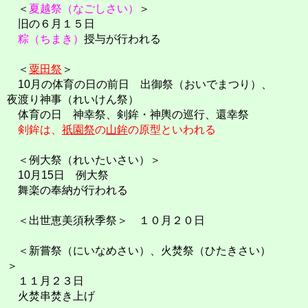
＜
夏越祭（なごしさい）
＞
旧の６月１５日
粽（ちまき）
授与が行われる
＜
粟田祭
＞
10月の体育の日の前日 出御祭（おいでまつり）、
夜渡り神事（れいけん祭）
体育の日 神幸祭、剣鉾・神輿の巡行、還幸祭
剣鉾は、
祇園祭
の
山鉾
の原型といわれる
＜例大祭（れいたいさい）＞
10月15日 例大祭
舞楽の奉納が行われる
＜出世恵美須秋季祭＞ １０月２０日
＜新嘗祭（にいなめさい）、火焚祭（ひたきさい）
＞
１１月２３日
火焚串焚き上げ