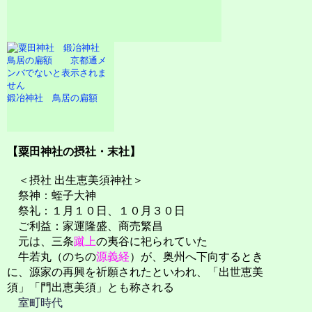
鍛冶神社 鳥居の扁額
【粟田神社の摂社・末社】
＜摂社 出生恵美須神社＞
祭神：蛭子大神
祭礼：１月１０日、１０月３０日
ご利益：家運隆盛、商売繁昌
元は、三条
蹴上
の夷谷に祀られていた
牛若丸（のちの
源義経
）が、奥州へ下向するとき
に、源家の再興を祈願されたといわれ、「出世恵美
須」「門出恵美須」とも称される
室町時代