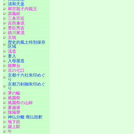
清和天皇
和宮親子内親王
源義経
三条宗近
吉田兼倶
豊臣秀吉
徳川家茂
京焼
歴史的風土特別保存
区域
流造
妻入
入母屋造
能舞台
京の七口
京都十六社朱印めぐ
り
京都刀剣御朱印めぐ
り
茅の輪
祇園祭
祇園祭の山鉾
夏越祓
陰陽寮
神仏分離 廃仏毀釈
地下鉄
蹴上駅
午