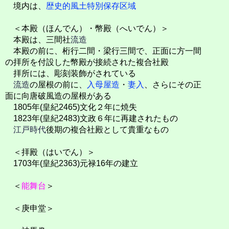
境内は、
歴史的風土特別保存区域
＜本殿（ほんでん）・幣殿（へいでん）＞
本殿は、三間社
流造
本殿の前に、桁行二間・梁行三間で、正面に方一間
の拝所を付設した幣殿が接続された複合社殿
拝所には、彫刻装飾がされている
流造
の屋根の前に、
入母屋造
・
妻入
、さらにその正
面に向唐破風造の屋根がある
1805年(皇紀2465)文化２年に焼失
1823年(皇紀2483)文政６年に再建されたもの
江戸時代
後期の複合社殿として貴重なもの
＜拝殿（はいでん）＞
1703年(皇紀2363)元禄16年の建立
＜
能舞台
＞
＜庚申堂＞