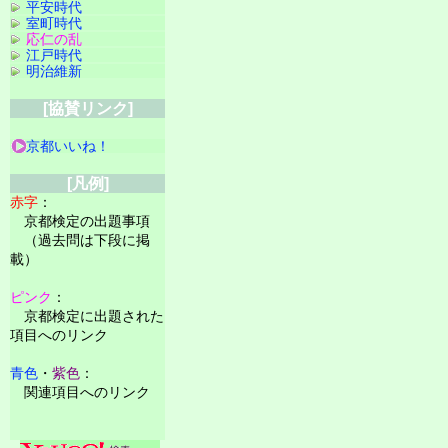
平安時代
室町時代
応仁の乱
江戸時代
明治維新
[協賛リンク]
京都いいね！
[凡例]
赤字
：
京都検定の出題事項
（過去問は下段に掲
載）
ピンク
：
京都検定に出題された
項目へのリンク
青色
・
紫色
：
関連項目へのリンク