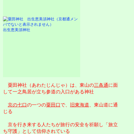
出生恵美須神社
粟田神社（あわたじんじゃ）は、東山の
三条通
に面
して一之鳥居が立ち参道の入口がある神社
京の七口
の一つの
粟田口
で、
旧東海道
、東山道に通
じる
京を行き来する人たちが旅行の安全を祈願し「旅立
ち守護」として信仰されている