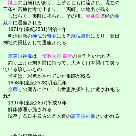
蹴上
の山崩れがあり、土砂とともに流され、現在の
三条神宮通付近で止まり、「夷町」の地名が残る
しばらく、夷町に祀られ、その後、
青蓮院
塔頭
の
金
蔵寺
に遷座される
1871年(皇紀2531)明治４年
明治維新
の
神仏分離令
による
廃仏毀釈
により、粟田
神社の摂社として遷座される
恵美須神像
は、
伝教大師 最澄
の自作といわれる
釣り上げた鯛を前に持って、大きく口を開けて笑っ
ている珍しいもの
当初は、彩色がされていた形跡が残る
1868年(皇紀2528)明治元年
金蔵寺
の廃寺に伴い、出世恵美須神社に遷され祀ら
れた
1997年(皇紀2657)平成９年
解体修理が施される
現存する日本最古の寄木造の
恵美須神像
といわれる