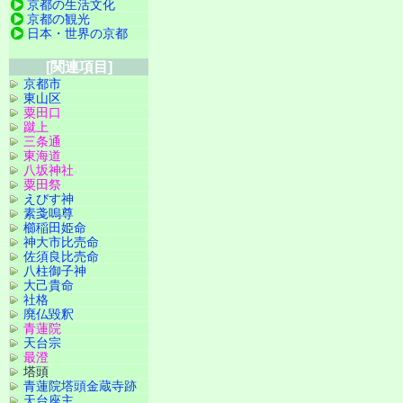
京都の生活文化
京都の観光
日本・世界の京都
[関連項目]
京都市
東山区
粟田口
蹴上
三条通
東海道
八坂神社
粟田祭
えびす神
素戔嗚尊
櫛稲田姫命
神大市比売命
佐須良比売命
八柱御子神
大己貴命
社格
廃仏毀釈
青蓮院
天台宗
最澄
塔頭
青蓮院塔頭金蔵寺跡
天台座主