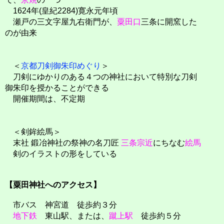
1624年(皇紀2284)寛永元年頃
瀬戸の三文字屋九右衛門が、
粟田口
三条に開窯した
のが由来
＜
京都刀剣御朱印めぐり
＞
刀剣にゆかりのある４つの神社において特別な刀剣
御朱印を授かることができる
開催期間は、不定期
＜剣鉾絵馬＞
末社 鍛冶神社の祭神の名刀匠
三条宗近
にちなむ
絵馬
剣のイラストの形をしている
【粟田神社へのアクセス】
市バス 神宮道 徒歩約３分
地下鉄
東山駅、または、
蹴上駅
徒歩約５分