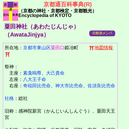
京都通百科事典(R)
（京都の神社・京都検定・京都観光）
Encyclopedia of KYOTO
粟田神社（あわたじんじゃ）
（AwataJinjya）
所在地：
京都市
東山区
粟田口
鍛冶町
地図情報
祭神：
主座：
素戔嗚尊
、
大己貴命
左座：
八大王子命
右座：
奇稲田比売命
、
神大市比売命
、
佐須良比売命
社格
：総社
旧称：感神院新宮（かんじいんしんぐう）、粟田天王
宮