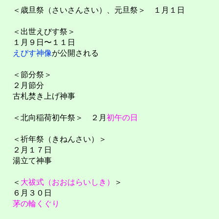
＜歳旦祭（さいさんさい）、元旦祭＞ １月１日
＜出世えびす祭＞
１月９日〜１１日
えびす神像
が公開される
＜節分祭＞
２月節分
古札焚き上げ神事
＜北向稲荷初午祭＞ ２月
初午の日
＜祈年祭（きねんさい）＞
２月１７日
湯立て神事
＜
大祓式（おおはらいしき）
＞
６月３０日
茅の輪くぐり