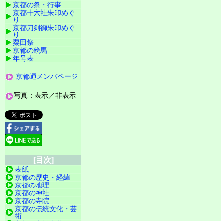
京都の祭・行事
京都十六社朱印めぐ
り
京都刀剣御朱印めぐ
り
粟田祭
京都の絵馬
年号表
京都通メンバページ
写真：表示／非表示
[目次]
表紙
京都の歴史・経緯
京都の地理
京都の神社
京都の寺院
京都の伝統文化・芸
術