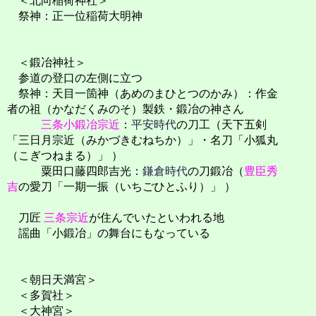
＜北向稲荷神社＞
祭神：正一位稲荷大明神
＜鍛冶神社＞
参道の登口の左側に立つ
祭神：天目一箇神（あめのまひとつのかみ）：作金
者の祖（かなだくみのそ）製鉄・鍛冶の神さん
三条小鍛冶宗近
：
平安時代
の刀工（天下五剣
「三日月宗近（みかづきむねちか）」・名刀「小狐丸
（こぎつねまる）」 ）
粟田口藤四郎吉光：
鎌倉時代
の刀鍛冶（
豊臣秀
吉
の愛刀「一期一振（いちごひとふり）」 ）
刀匠
三条宗近
が住んでいたといわれる地
謡曲「小鍛冶」の舞台にもなっている
＜朝日天満宮＞
＜多賀社＞
＜大神宮＞