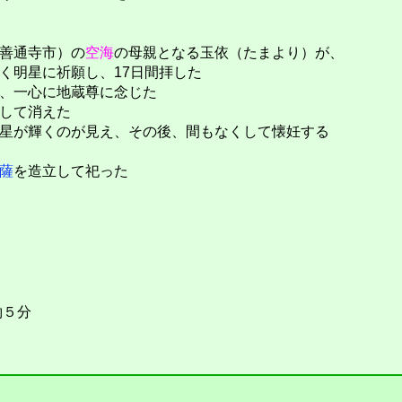
善通寺市）の
空海
の母親となる玉依（たまより）が、
く明星に祈願し、17日間拝した
、一心に地蔵尊に念じた
して消えた
星が輝くのが見え、その後、間もなくして懐妊する
薩
を造立して祀った
５分