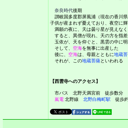
奈良時代
後期
讃岐国多度郡屏風浦（現在の香川県
子供が産まれず憂えており、夜空に輝
満願の夜に、天は曇り星が見えなく
すると、異僧が現れ、天の方を指差
玉依が、天を仰ぐと、黒雲の中に明
そして、
空海
を無事に出産した
後に、
空海
は、母親とともに
地蔵菩
それが、この
地蔵菩薩
といわれる
【西雲寺へのアクセス】
市バス 北野天満宮前 徒歩数分
嵐電
北野線
北野白梅町駅
徒歩約