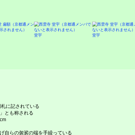
堂宇
堂宇
門札に記されている
」とも称される
cm
げ自らの袈裟の端を手繰っている