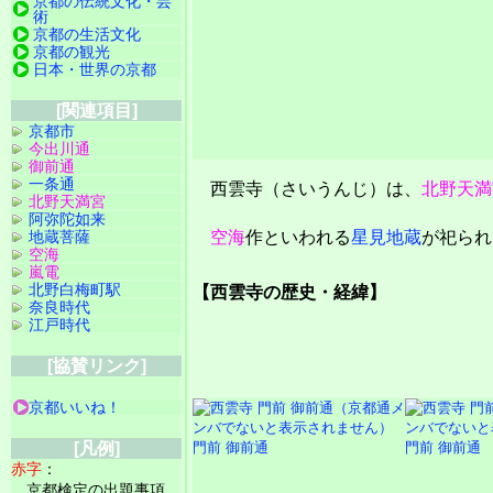
京都の伝統文化・芸
術
京都の生活文化
京都の観光
日本・世界の京都
[関連項目]
京都市
今出川通
御前通
一条通
西雲寺（さいうんじ）は、
北野天満
北野天満宮
阿弥陀如来
地蔵菩薩
空海
作といわれる
星見地蔵
が祀られ
空海
嵐電
北野白梅町駅
【西雲寺の歴史・経緯】
奈良時代
江戸時代
[協賛リンク]
京都いいね！
門前 御前通
門前 御前通
[凡例]
赤字
：
京都検定の出題事項