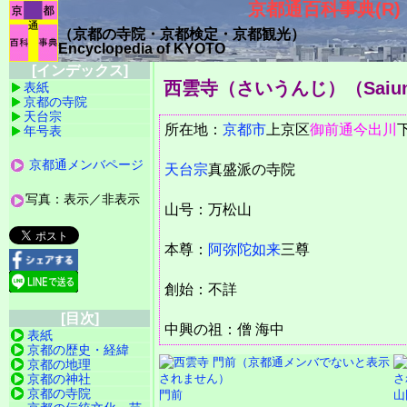
京都通百科事典(R)
（京都の寺院・京都検定・京都観光）
Encyclopedia of KYOTO
[インデックス]
西雲寺（さいうんじ）
（Saiu
表紙
京都の寺院
天台宗
所在地：
京都市
上京区
御前通
今出川
年号表
京都通メンバページ
天台宗
真盛派の寺院
写真：表示／非表示
山号：万松山
本尊：
阿弥陀如来
三尊
創始：不詳
[目次]
中興の祖：僧 海中
表紙
京都の歴史・経緯
京都の地理
京都の神社
京都の寺院
門前
山