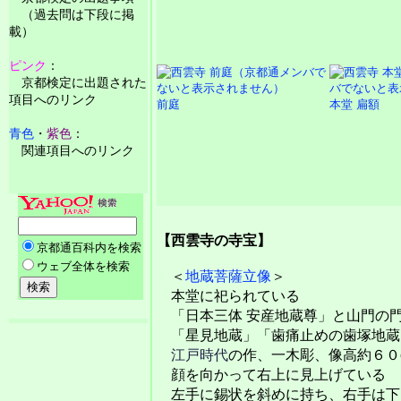
（過去問は下段に掲
載）
ピンク
：
京都検定に出題された
項目へのリンク
前庭
本堂 扁額
青色
・
紫色
：
関連項目へのリンク
【西雲寺の寺宝】
＜
地蔵菩薩立像
＞
本堂に祀られている
「日本三体 安産地蔵尊」と山門の
「星見地蔵」「歯痛止めの歯塚地蔵
江戸時代
の作、一木彫、像高約６０
顔を向かって右上に見上げている
左手に錫状を斜めに持ち、右手は下