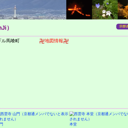
nJi）
下ル馬喰町
地図情報
門
本堂