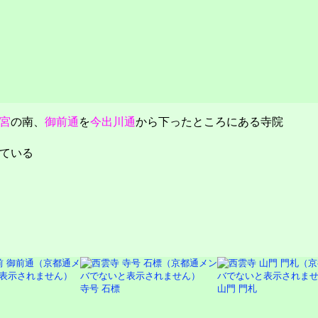
宮
の南、
御前通
を
今出川通
から下ったところにある寺院
ている
寺号 石標
山門 門札