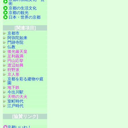
術
京都の生活文化
京都の観光
日本・世界の京都
[関連項目]
京都市
阿弥陀如来
門跡寺院
仏教
後光厳天皇
足利義満
円山応挙
渡辺始興
狩野派
京人形
京都を彩る建物や庭
園
地下鉄
今出川駅
天明の大火
室町時代
江戸時代
[協賛リンク]
京都いいね！