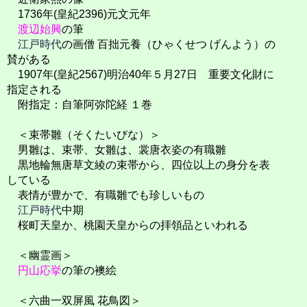
1736年(皇紀2396)元文元年
渡辺始興
の筆
江戸時代
の画僧 百拙元養（ひゃくせつ げんよう）の
賛がある
1907年(皇紀2567)明治40年５月27日 重要文化財に
指定される
附指定：自筆阿弥陀経 １巻
＜束帯雛（そくたいびな）＞
男雛は、束帯、女雛は、裳唐衣姿の有職雛
黒地輪無唐草文綾の束帯から、四位以上の身分を表
している
表情が豊かで、有職雛でも珍しいもの
江戸時代
中期
桜町天皇か、桃園天皇からの拝領品といわれる
＜幽霊画＞
円山応挙
の筆の襖絵
＜六曲一双屏風 花鳥図＞