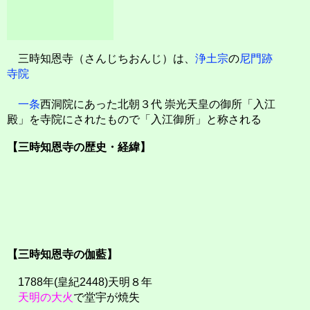
三時知恩寺（さんじちおんじ）は、
浄土宗
の
尼門跡
寺院
一条
西洞院にあった北朝３代 崇光天皇の御所「入江
殿」を寺院にされたもので「入江御所」と称される
【三時知恩寺の歴史・経緯】
【三時知恩寺の伽藍】
1788年(皇紀2448)天明８年
天明の大火
で堂宇が焼失