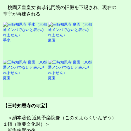
桃園天皇皇女 御恭礼門院の旧殿を下賜され、現在の
堂宇が再建される
手水
庭園
庭園
庭園
【三時知恩寺の寺宝】
＜絹本著色 近衛予楽院像（このえよらくいんぞう）
１幅（重要文化財）＞
近衛家熙の像