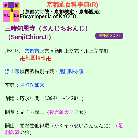
京都通百科事典(R)
（京都の寺院・京都検定・京都観光）
Encyclopedia of KYOTO
三時知恩寺（さんじちおんじ）
（SanjiChionJi）
所在地：
京都市
上京区新町上立売下ル上立売町
地図情報
浄土宗
鎮西派特別寺院・
尼門跡寺院
本尊：
阿弥陀如来
創建：応永年間（1394年〜1428年）
開基：見子内親王（
後光厳天皇
皇女）
開山：覚窓性仙禅尼（がくそうせいざんぜんに）（
足
利義満
の娘）