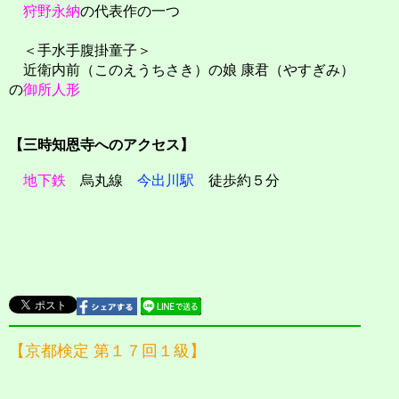
狩野永納
の代表作の一つ
＜手水手腹掛童子＞
近衛内前（このえうちさき）の娘 康君（やすぎみ）
の
御所人形
【三時知恩寺へのアクセス】
地下鉄
烏丸線
今出川駅
徒歩約５分
【京都検定 第１７回１級】