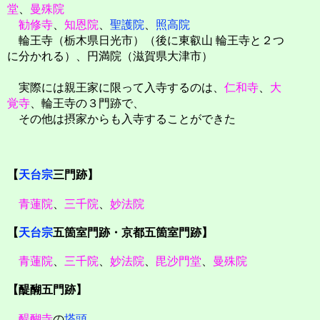
堂
、
曼殊院
勧修寺
、
知恩院
、
聖護院
、
照高院
輪王寺（栃木県日光市）（後に東叡山 輪王寺と２つ
に分かれる）、円満院（滋賀県大津市）
実際には親王家に限って入寺するのは、
仁和寺
、
大
覚寺
、輪王寺の３門跡で、
その他は摂家からも入寺することができた
【
天台宗
三門跡】
青蓮院
、
三千院
、
妙法院
【
天台宗
五箇室門跡・京都五箇室門跡】
青蓮院
、
三千院
、
妙法院
、
毘沙門堂
、
曼殊院
【醍醐五門跡】
醍醐寺
の
塔頭