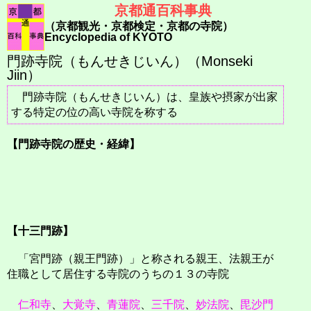
京都通百科事典
（京都観光・京都検定・京都の寺院）
Encyclopedia of KYOTO
門跡寺院（もんせきじいん）（Monseki
Jiin）
門跡寺院（もんせきじいん）は、皇族や摂家が出家
する特定の位の高い寺院を称する
【門跡寺院の歴史・経緯】
【十三門跡】
「宮門跡（親王門跡）」と称される親王、法親王が
住職として居住する寺院のうちの１３の寺院
仁和寺
、
大覚寺
、
青蓮院
、
三千院
、
妙法院
、
毘沙門