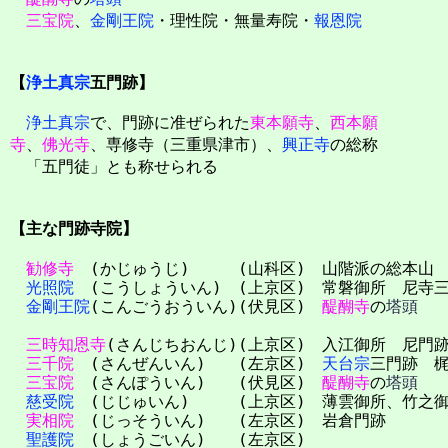
三宝院
、
金剛王院
・理性院・無量寿院・
報恩院
【
浄土真宗
五門跡】
浄土真宗
で、門跡に准ぜられた
東本願寺
、
西本願
寺
、
佛光寺
、専修寺（三重県津市）、
興正寺
の総称
「五門徒」とも称せられる
【主な門跡寺院】
勧修寺
(かじゅうじ) (山科区) 山階派の総本山
光照院
(こうしょういん) (上京区) 常磐御所 尼寺
金剛王院
(こんごうおういん)(伏見区)
醍醐寺
の
塔頭
三時知恩寺
(さんじちおんじ)(上京区) 入江御所 尼門
三千院
(さんぜんいん) (左京区)
天台宗
三門跡 
三宝院
(さんぽういん) (伏見区)
醍醐寺
の
塔頭
慈受院
(じじゅいん) (上京区) 薄雲御所、竹之御
実相院
(じっそういん) (左京区) 岩倉門跡
聖護院
(しょうごいん) (左京区)