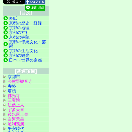
[目次]
表紙
京都の歴史・経緯
京都の地理
京都の神社
京都の寺院
京都の伝統文化・芸
術
京都の生活文化
京都の観光
日本・世界の京都
[関連項目]
京都市
今熊野観音寺
寺格
塔頭
佛光寺
三宝院
法然上人
宇多天皇
後水尾上皇
白河天皇
足利義満
平安時代