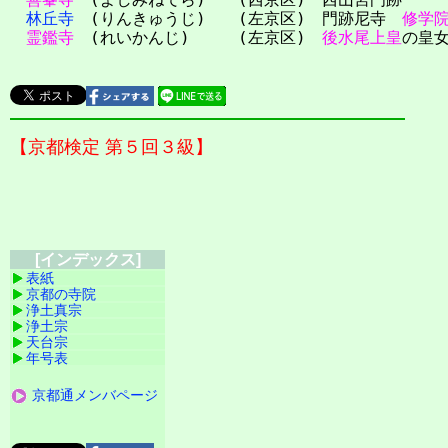
林丘寺
(りんきゅうじ) (左京区) 門跡尼寺
修学
霊鑑寺
(れいかんじ) (左京区)
後水尾上皇
の皇
【京都検定 第５回３級】
[インデックス]
表紙
京都の寺院
浄土真宗
浄土宗
天台宗
年号表
京都通メンバページ