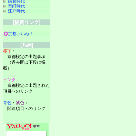
鎌倉時代
室町時代
江戸時代
[協賛リンク]
京都いいね！
[凡例]
赤字
：
京都検定の出題事項
（過去問は下段に掲
載）
ピンク
：
京都検定に出題された
項目へのリンク
青色
・
紫色
：
関連項目へのリンク