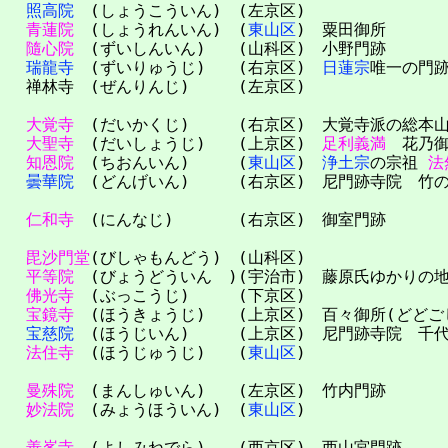
照高院
(しょうこういん) (左京区)
青蓮院
(しょうれんいん) (
東山区
) 粟田御所
隨心院
(ずいしんいん) (山科区) 小野門跡
瑞龍寺
(ずいりゅうじ) (右京区)
日蓮宗
唯一の門
禅林寺 (ぜんりんじ) (左京区)
大覚寺
(だいかくじ) (右京区) 大覚寺派の総本
大聖寺
(だいしょうじ) (上京区)
足利義満
花乃御
知恩院
(ちおんいん) (
東山区
)
浄土宗
の宗祖
法
曇華院
(どんげいん) (右京区) 尼門跡寺院 竹の
仁和寺
(にんなじ) (右京区) 御室門跡
毘沙門堂
(びしゃもんどう) (山科区)
平等院
(びょうどういん )(宇治市) 藤原氏ゆかりの
佛光寺
(ぶっこうじ) (下京区)
宝鏡寺
(ほうきょうじ) (上京区) 百々御所(どどご
宝慈院
(ほうじいん) (上京区) 尼門跡寺院 千代
法住寺
(ほうじゅうじ) (
東山区
)
曼殊院
(まんしゅいん) (左京区) 竹内門跡
妙法院
(みょうほういん) (
東山区
)
善峯寺
(よしみねでら) (西京区) 西山宮門跡