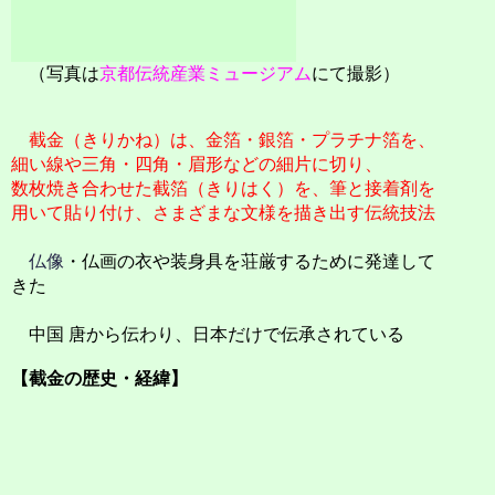
（写真は
京都伝統産業ミュージアム
にて撮影）
截金（きりかね）は、金箔・銀箔・プラチナ箔を、
細い線や三角・四角・眉形などの細片に切り、
数枚焼き合わせた截箔（きりはく）を、筆と接着剤を
用いて貼り付け、さまざまな文様を描き出す伝統技法
仏像
・仏画の衣や装身具を荘厳するために発達して
きた
中国 唐から伝わり、日本だけで伝承されている
【截金の歴史・経緯】