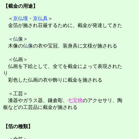
【截金の用途】
＜
京仏壇
・
京仏具
＞
金箔が施され荘厳するために、截金が発達してきた
＜
仏像
＞
木像の
仏像
の衣や宝冠、装身具に文様が施される
＜仏画＞
仏画を下絵として、全てを截金によって表現された
り
彩色した仏画の衣や飾りに截金を施される
＜工芸＞
漆器やガラス器、鎌倉彫、
七宝焼
のアクセサリ、陶
板などの工芸品に截金が施される
【箔の種類】