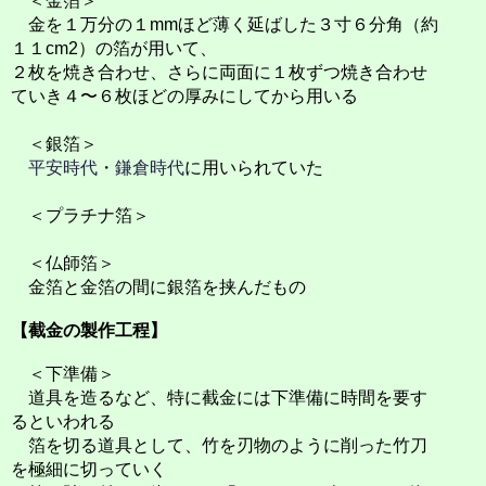
＜金箔＞
金を１万分の１mmほど薄く延ばした３寸６分角（約
１１cm2）の箔が用いて、
２枚を焼き合わせ、さらに両面に１枚ずつ焼き合わせ
ていき４〜６枚ほどの厚みにしてから用いる
＜銀箔＞
平安時代
・
鎌倉時代
に用いられていた
＜プラチナ箔＞
＜仏師箔＞
金箔と金箔の間に銀箔を挟んだもの
【截金の製作工程】
＜下準備＞
道具を造るなど、特に截金には下準備に時間を要す
るといわれる
箔を切る道具として、竹を刃物のように削った竹刀
を極細に切っていく