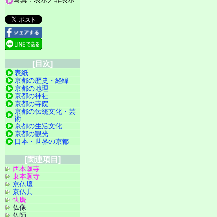
写真：表示／非表示
[目次]
表紙
京都の歴史・経緯
京都の地理
京都の神社
京都の寺院
京都の伝統文化・芸
術
京都の生活文化
京都の観光
日本・世界の京都
[関連項目]
西本願寺
東本願寺
京仏壇
京仏具
快慶
仏像
仏師