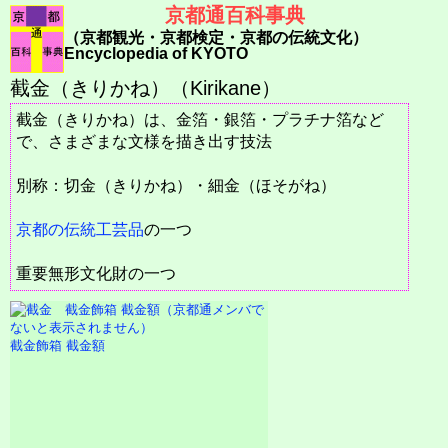
京都通百科事典
（京都観光・京都検定・京都の伝統文化）
Encyclopedia of KYOTO
截金（きりかね）（Kirikane）
截金（きりかね）は、金箔・銀箔・プラチナ箔など
で、さまざまな文様を描き出す技法
別称：切金（きりかね）・細金（ほそがね）
京都の伝統工芸品
の一つ
重要無形文化財の一つ
截金飾箱 截金額