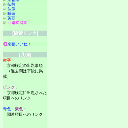
仏教
仏像
睡蓮
芙蓉
回遊式庭園
[協賛リンク]
京都いいね！
[凡例]
赤字
：
京都検定の出題事項
（過去問は下段に掲
載）
ピンク
：
京都検定に出題された
項目へのリンク
青色
・
紫色
：
関連項目へのリンク