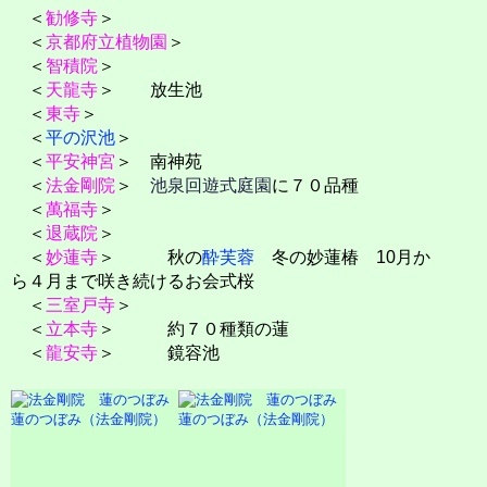
＜
勧修寺
＞
＜
京都府立植物園
＞
＜
智積院
＞
＜
天龍寺
＞ 放生池
＜
東寺
＞
＜
平の沢池
＞
＜
平安神宮
＞ 南神苑
＜
法金剛院
＞
池泉回遊式庭園
に７０品種
＜
萬福寺
＞
＜
退蔵院
＞
＜
妙蓮寺
＞ 秋の
酔芙蓉
冬の妙蓮椿 10月か
ら４月まで咲き続けるお会式桜
＜
三室戸寺
＞
＜
立本寺
＞ 約７０種類の蓮
＜
龍安寺
＞ 鏡容池
蓮のつぼみ（法金剛院）
蓮のつぼみ（法金剛院）