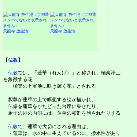
天龍寺 放生池
天龍寺 放生池
【
仏教
】
仏教
では、「蓮華（れんげ）」と称され、極楽浄土
を象徴する花
「極楽の七宝池に咲き輝く花」とされる
釈尊が蓮華の上で瞑想する絵が描かれ、
仏像
を蓮華をかたどった台座に乗せたり、
厨子の扉の内側には、蓮華の彫刻を施されたりする
仏教
で、蓮華で大切にされる理由は、
・蓮華は、水の中に生えているのに、撥水性があり