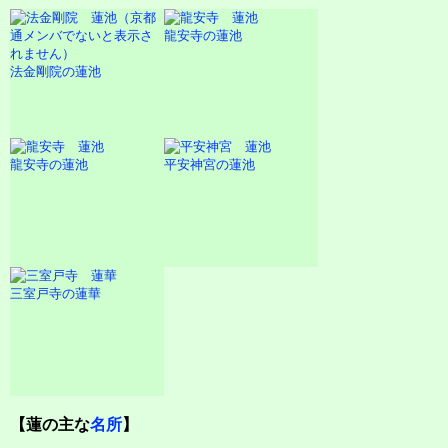
龍安寺の蓮池
法金剛院の蓮池
龍安寺の蓮池
平安神宮の蓮池
三室戸寺の蓮華
【蓮の主な
名所
】