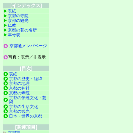
[インデックス]
表紙
京都の寺院
京都の観光
仏教
京都の花の名所
年号表
京都通メンバページ
写真：表示／非表示
[目次]
表紙
京都の歴史・経緯
京都の地理
京都の神社
京都の寺院
京都の伝統文化・芸
術
京都の生活文化
京都の観光
日本・世界の京都
[関連項目]
京都市