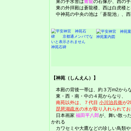
東の手水舎は
青龍
の石像が、西の手
東の外拝殿は蒼龍楼、西は白虎楼と
中神苑の中央の池は「蒼龍池」、西
神苑案内図
神苑石碑
【神苑（しんえん）】
本殿の背後一帯は、約３万m2から
東・西・南・中の４苑からなり、
南苑以外は、７代目
小川治兵衛
が
琵琶湖疏水
の水が取り入れられてお
日本画家
福田平八郎
が、舞い散っ
かれる
カワセミや大鷹などの珍しい鳥類や