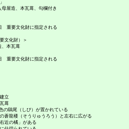
」
、入母屋造、本瓦葺、勾欄付き
月24日 重要文化財に指定される
要文化財）＞
造、本瓦葺
月24日 重要文化財に指定される
建立
瓦葺
色の鴟尾（しび）が置かれている
の蒼龍楼（そうりゅうろう）と左右に広がる
右近の橘」がある
に仕切られている