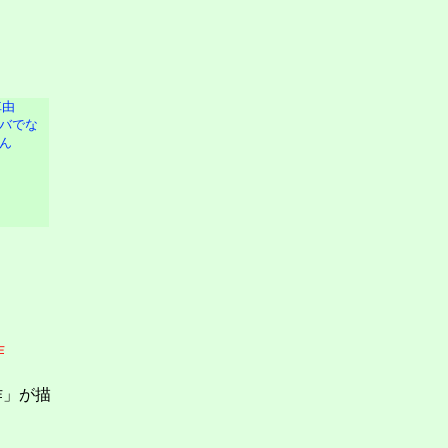
作
作」が描