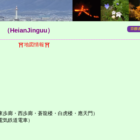
）
（HeianJinguu）
町
地図情報
東歩廊・西歩廊・蒼龍楼・白虎楼・應天門）
電気鉄道電車）