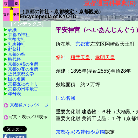
京都通百科事典(R)
（京都の神社・京都検定・京都観光）
Encyclopedia of KYOTO
[インデックス]
平安神宮（へいあんじんぐう
表紙
京都の神社
官幣大社
所在地：
京都市
左京区岡崎西天王
別表神社
勅祭社
京都の祭
祭神：
桓武天皇
、
孝明天皇
時代祭
京都の桜の名所
京都の花の名所
創建：1895年(皇紀2555)明治28年
近代京都文学
国の名勝
京都五社めぐり
敷地面積：約２万坪
京都の日本最古
年号表
国の名勝
京都通メンバページ
重要文化財 建造物：６棟（大極殿・
写真：表示／非表示
重要文化財 美術工芸品：１件（京都
京都を彩る建物や庭園
認定