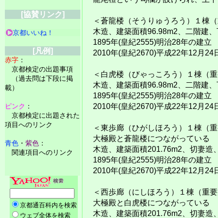
[協賛リンク]
＜蒼龍楼（そうりゅうろう）１棟（
木造、建築面積96.98m2、二階建
京都いいね！
1895年(皇紀2555)明治28年の建立
[凡例]
2010年(皇紀2670)平成22年12
赤字
：
京都検定の出題事項
＜白虎楼（びゃっころう）１棟（重
（過去問は下段に掲
木造、建築面積96.98m2、二階建
載）
1895年(皇紀2555)明治28年の建立
ピンク
：
2010年(皇紀2670)平成22年12
京都検定に出題された
項目へのリンク
＜東歩廊（ひがしほろう）１棟（重
大極殿と蒼龍楼につながっている
青色
・
紫色
：
木造、建築面積201.76m2、切妻造
関連項目へのリンク
1895年(皇紀2555)明治28年の建立
2010年(皇紀2670)平成22年12
＜西歩廊（にしほろう）１棟（重要
大極殿と白虎楼につながっている
木造、建築面積201.76m2、切妻造