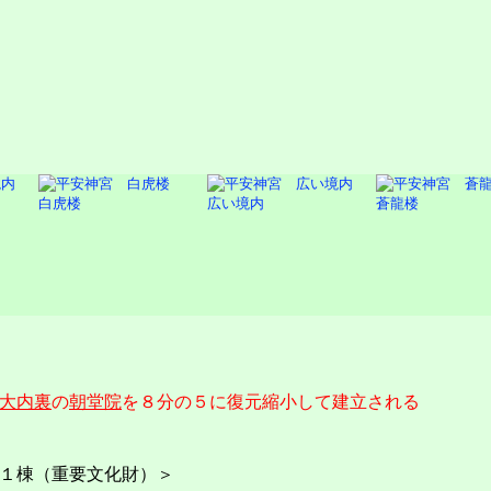
白虎楼
広い境内
蒼龍楼
大内裏
の
朝堂院
を８分の５に復元縮小して建立される
１棟（重要文化財）＞