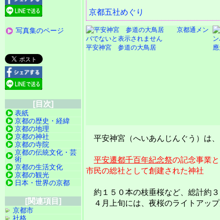
京都五社めぐり
写真集のページ
平安神宮 参道の大鳥居
應
[目次]
表紙
京都の歴史・経緯
京都の地理
京都の神社
平安神宮（へいあんじんぐう）は、
京都の寺院
京都の伝統文化・芸
術
平安遷都千百年紀念祭
の記念事業と
京都の生活文化
市民の総社として創建された神社
京都の観光
日本・世界の京都
約１５０本の枝垂桜など、総計約３
[関連項目]
４月上旬には、夜桜のライトアップ
京都市
社格