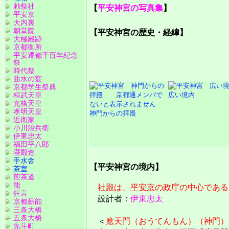
勅祭社
【
平安神宮の写真集
】
平安京
大内裏
朝堂院
【平安神宮の歴史・経緯】
大極殿跡
京都御所
平安遷都千百年紀念
祭
時代祭
曲水の宴
京都学生祭典
桓武天皇
広い境内
光格天皇
孝明天皇
神門からの拝殿
近衛家
小川治兵衛
伊東忠太
福田平八郎
寝殿造
手水舎
【平安神宮の境内】
茶室
煎茶道
能
社殿は、
平安京
の政庁の中心である
狂言
設計者：
伊東忠太
京都薪能
三条大橋
五条大橋
＜
應天門（おうてんもん）（神門）
先斗町