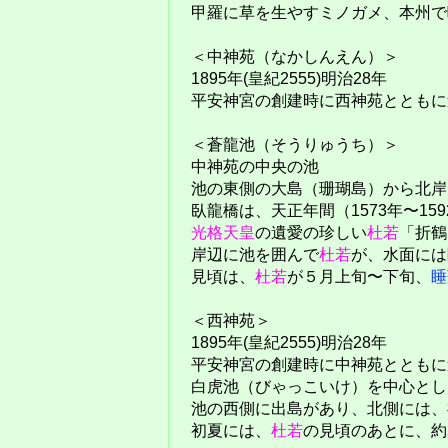
甲羅に草を生やすミノガメ、本州で
＜中神苑（なかしんえん）＞
1895年(皇紀2555)明治28年
平安神宮の創建時に西神苑とともに
＜蒼龍池（そうりゅうち）＞
中神苑の中央の池
池の東側の大島（珊瑚島）から北岸
臥龍橋は、天正年間（1573年〜159
光格天皇
の遺愛の珍しい
杜若
「折鶴
岸辺に池を囲んで
杜若
が、水面には
見頃は、
杜若
が５月上旬〜下旬、
睡
＜西神苑＞
1895年(皇紀2555)明治28年
平安神宮の創建時に中神苑とともに
白虎池（びゃっこいけ）を中心とし
池の西側に出島があり、北側には、
初夏には、
杜若
の見頃のあとに、約2