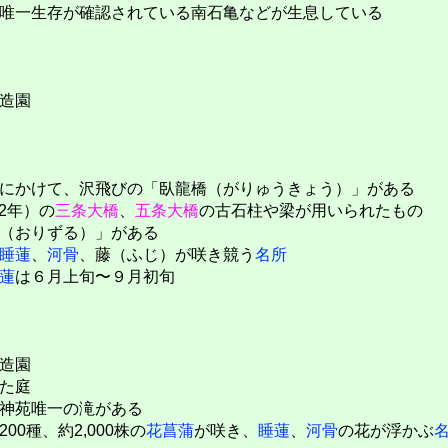
唯一生存が確認されている南石亀などが生息している
造園
にかけて、沢飛びの「臥龍橋（がりゅうきょう）」がある
2年）の
三条大橋
、
五条大橋
の古石柱や梁が用いられたもの
（おりずる）」がある
睡蓮
、
河骨
、藤（ふじ）が咲き競う
名所
蓮
は６月上旬〜９月初旬
造園
た庭
神苑唯一の滝がある
00種、約2,000株の
花菖蒲
が咲き、
睡蓮
、
河骨
の花が浮かぶ