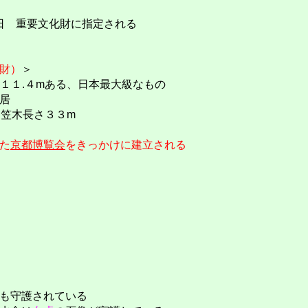
月24日 重要文化財に指定される
財）
＞
１１.４mある、日本最大級なもの
居
、笠木長さ３３m
た
京都博覧会
をきっかけに建立される
も守護されている