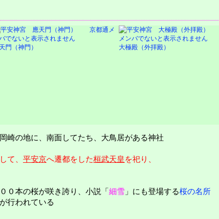
天門（神門）
大極殿（外拝殿）
岡崎の地に、南面してたち、大鳥居がある神社
して、
平安京
へ遷都をした
桓武天皇
を祀り、
００本の桜が咲き誇り、小説「
細雪
」にも登場する
桜の名所
が行われている