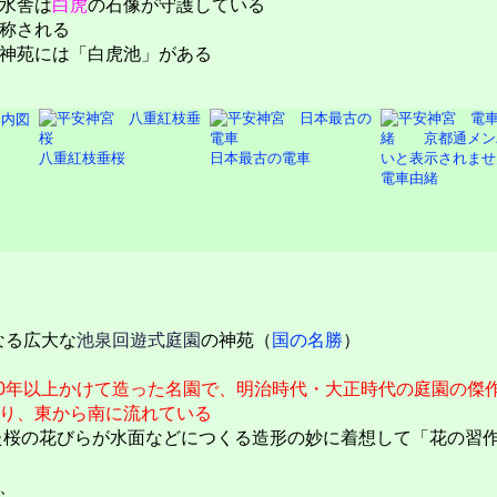
水舎は
白虎
の石像が守護している
称される
神苑には「白虎池」がある
八重紅枝垂桜
日本最古の電車
電車由緒
なる広大な
池泉回遊式庭園
の神苑（
国の名勝
）
20年以上かけて造った名園で、明治時代・大正時代の庭園の傑
り、東から南に流れている
た桜の花びらが水面などにつくる造形の妙に着想して「花の習
、