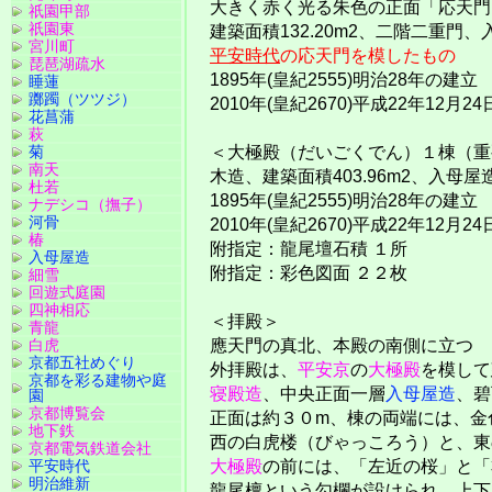
大きく赤く光る朱色の正面「応天門
祇園甲部
祇園東
建築面積132.20m2、二階二重門
宮川町
平安時代
の応天門を模したもの
琵琶湖疏水
1895年(皇紀2555)明治28年の建立
睡蓮
躑躅（ツツジ）
2010年(皇紀2670)平成22年12
花菖蒲
萩
菊
＜大極殿（だいごくでん）１棟（重
南天
木造、建築面積403.96m2、入母屋
杜若
1895年(皇紀2555)明治28年の建立
ナデシコ（撫子）
河骨
2010年(皇紀2670)平成22年12
椿
附指定：龍尾壇石積 １所
入母屋造
附指定：彩色図面 ２２枚
細雪
回遊式庭園
四神相応
＜拝殿＞
青龍
白虎
應天門の真北、本殿の南側に立つ
京都五社めぐり
外拝殿は、
平安京
の
大極殿
を模して
京都を彩る建物や庭
寝殿造
、中央正面一層
入母屋造
、碧
園
京都博覧会
正面は約３０m、棟の両端には、金
地下鉄
西の白虎楼（びゃっころう）と、東
京都電気鉄道会社
平安時代
大極殿
の前には、「左近の桜」と「
明治維新
龍尾檀という勾欄が設けられ、上下