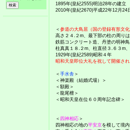
1895年(皇紀2555)明治28年の建立
2010年(皇紀2670)平成22年12
＜
参道の大鳥居（国の登録有形文化
高さ２４.２m、最下部の柱の周りは
鉄筋コンクリート造、丹塗の明神鳥
柱真真１８.２m、柱直径３.６３m
1929年(皇紀2589)昭和４年
昭和天皇即位大礼を祝して開催され
＜
手水舎
＞
＜神楽殿（結婚式場）＞
＜額殿＞
＜龍尾檀＞
＜昭和天皇在位６０周年記念碑＞
＜
四神相応
＞
四神相応の地の
平安京
を模して境内