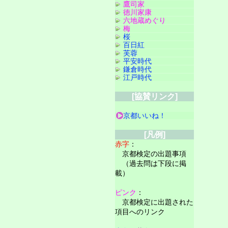
鷹司家
徳川家康
六地蔵めぐり
梅
桜
百日紅
芙蓉
平安時代
鎌倉時代
江戸時代
[協賛リンク]
京都いいね！
[凡例]
赤字
：
京都検定の出題事項
（過去問は下段に掲
載）
ピンク
：
京都検定に出題された
項目へのリンク