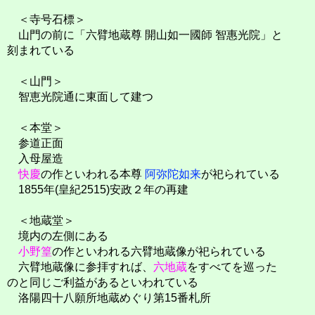
＜寺号石標＞
山門の前に「六臂地蔵尊 開山如一國師 智惠光院」と
刻まれている
＜山門＞
智恵光院通に東面して建つ
＜本堂＞
参道正面
入母屋造
快慶
の作といわれる本尊
阿弥陀如来
が祀られている
1855年(皇紀2515)安政２年の再建
＜地蔵堂＞
境内の左側にある
小野篁
の作といわれる六臂地蔵像が祀られている
六臂地蔵像に参拝すれば、
六地蔵
をすべてを巡った
のと同じご利益があるといわれている
洛陽四十八願所地蔵めぐり第15番札所