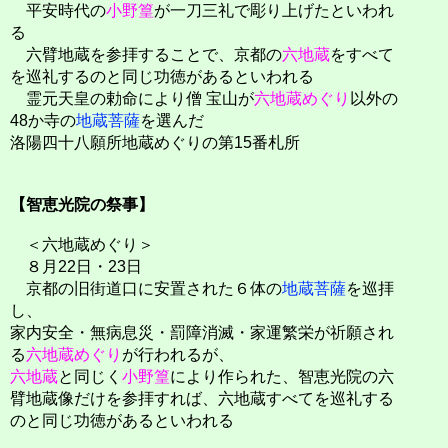
平安時代の
小野篁
が一刀三礼で彫り上げたといわれ
る
六臂地蔵を参拝することで、京都の
六地蔵
をすべて
を巡礼するのと同じ功徳があるといわれる
霊元天皇の勅命により僧 宝山が
六地蔵めぐり
以外の
48か寺の
地蔵菩薩
を選んだ
洛陽四十八願所地蔵めぐりの第15番札所
【智恵光院の祭事】
＜六地蔵めぐり＞
８月22日・23日
京都の旧街道口に安置された６体の
地蔵菩薩
を巡拝
し、
家内安全・無病息災・罰障消滅・家運繁栄が祈願され
る
六地蔵めぐり
が行われるが、
六地蔵
と同じく
小野篁
により作られた、智恵光院の六
臂地蔵像だけを参拝すれば、六地蔵すべてを巡礼する
のと同じ功徳があるといわれる