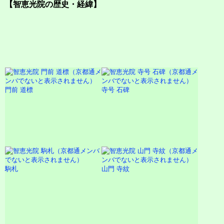
【智恵光院の歴史・経緯】
門前 道標
寺号 石碑
駒札
山門 寺紋