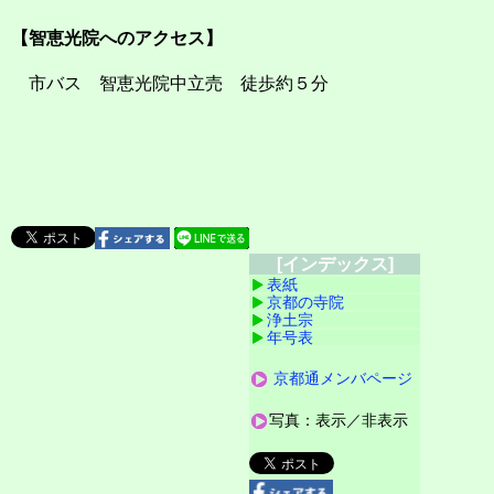
【智恵光院へのアクセス】
市バス 智恵光院中立売 徒歩約５分
[インデックス]
表紙
京都の寺院
浄土宗
年号表
京都通メンバページ
写真：表示／非表示