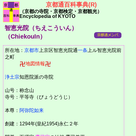
京都通百科事典(R)
（京都の寺院・京都検定・京都観光）
Encyclopedia of KYOTO
智恵光院（ちえこういん）
（ChiekouIn）
所在地：
京都市
上京区智恵光院通
一条
上ル智恵光院前
之町
地図情報
浄土宗
知恩院派の寺院
山号：称念山
寺号：平等寺（びょうどうじ）
本尊：
阿弥陀如来
創建：1294年(皇紀1954)永仁２年