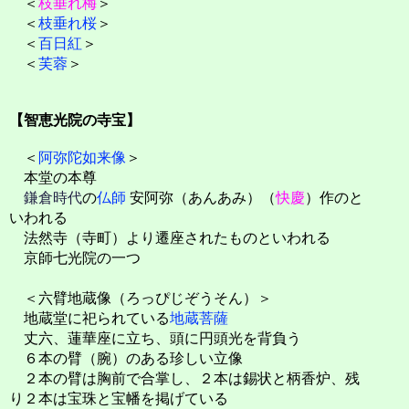
＜
枝垂れ梅
＞
＜
枝垂れ桜
＞
＜
百日紅
＞
＜
芙蓉
＞
【智恵光院の寺宝】
＜
阿弥陀如来像
＞
本堂の本尊
鎌倉時代
の
仏師
安阿弥（あんあみ）（
快慶
）作のと
いわれる
法然寺（寺町）より遷座されたものといわれる
京師七光院の一つ
＜六臂地蔵像（ろっぴじぞうそん）＞
地蔵堂に祀られている
地蔵菩薩
丈六、蓮華座に立ち、頭に円頭光を背負う
６本の臂（腕）のある珍しい立像
２本の臂は胸前で合掌し、２本は錫状と柄香炉、残
り２本は宝珠と宝幡を掲げている