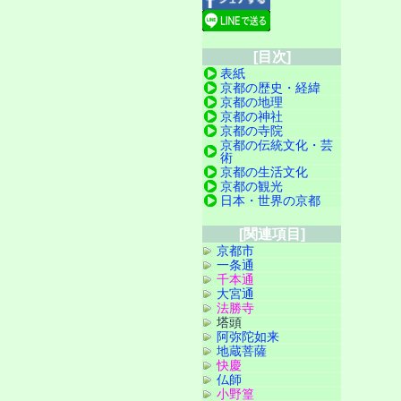
[目次]
表紙
京都の歴史・経緯
京都の地理
京都の神社
京都の寺院
京都の伝統文化・芸
術
京都の生活文化
京都の観光
日本・世界の京都
[関連項目]
京都市
一条通
千本通
大宮通
法勝寺
塔頭
阿弥陀如来
地蔵菩薩
快慶
仏師
小野篁