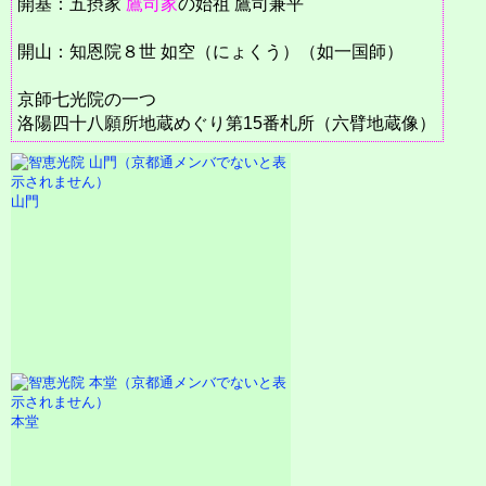
開基：五摂家
鷹司家
の始祖 鷹司兼平
開山：知恩院８世 如空（にょくう）（如一国師）
京師七光院の一つ
洛陽四十八願所地蔵めぐり第15番札所（六臂地蔵像）
山門
本堂