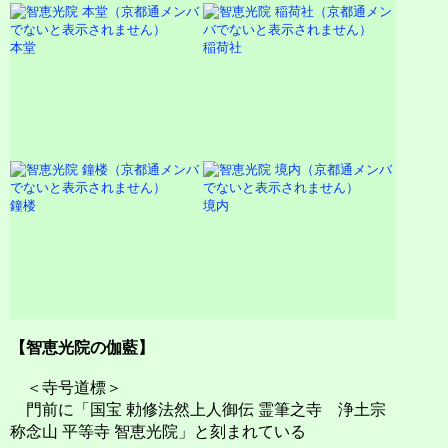
本堂
稲荷社
鐘楼
境内
【智恵光院の伽藍】
＜寺号道標＞
門前に「国宝 勅修法然上人御伝 霊筆之寺 浄土宗
称念山 平等寺 智恵光院」と刻まれている