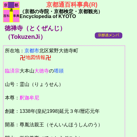
京都通百科事典(R)
（京都の寺院・京都検定・京都観光）
Encyclopedia of KYOTO
徳禅寺（とくぜんじ）
（TokuzenJi）
所在地：
京都市
北区紫野大徳寺町
地図情報
臨済宗
大本山
大徳寺
の
塔頭
山号：霊山（りょうせん）
本尊：
釈迦牟尼
創建：1338年(皇紀1998)延元３年/暦応元年
開基：尊胤法親王（そんいんほうしんのう）