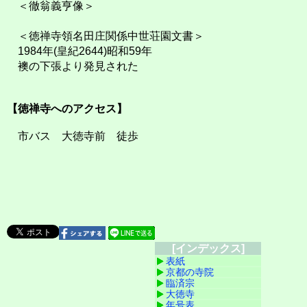
＜徹翁義亨像＞
＜徳禅寺領名田庄関係中世荘園文書＞
1984年(皇紀2644)昭和59年
襖の下張より発見された
【徳禅寺へのアクセス】
市バス 大徳寺前 徒歩
[インデックス]
表紙
京都の寺院
臨済宗
大徳寺
年号表