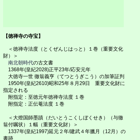
【徳禅寺の寺宝】
＜徳禅寺法度（とくぜんじはっと）１巻（重要文化
財）＞
南北朝時代
の古文書
1368年(皇紀2028)正平23年/応安元年
大徳寺一世 徹翁義亨（てつとうぎこう）の加筆証判
1950年(皇紀2610)昭和25年８月29日 重要文化財に
指定される
附指定：至徳元年徳禅寺法度 １巻
附指定：正伝菴法度 １巻
＜大燈国師墨蹟（だいとうこくしぼくせき）（与徹
翁付嘱状）１幅（重要文化財）＞
1337年(皇紀1997)延元２年/建武４年臘月（12月）の
書跡