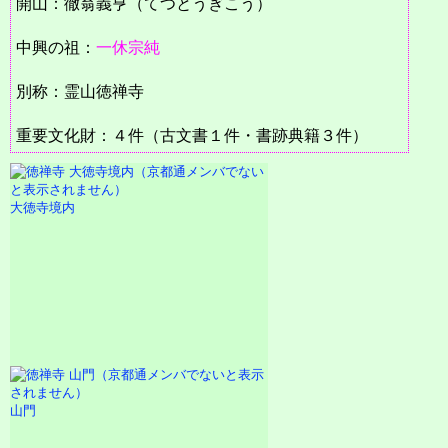
開山：徹翁義亨（てつとうぎこう）
中興の祖：
一休宗純
別称：霊山徳禅寺
重要文化財：４件（古文書１件・書跡典籍３件）
大徳寺境内
山門