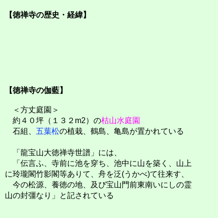
【徳禅寺の歴史・経緯】
【徳禅寺の伽藍】
＜方丈庭園＞
約４０坪（１３２m2）の
枯山水庭園
石組、
五葉松
の植栽、鶴島、亀島が置かれている
「龍宝山大徳禅寺世譜」には、
「伝言ふ、寺前に池を穿ち、池中に山を築く、山上
に玲瓏閣竹影閣等ありて、舟を泛(うかべ)て往来す、
今の松源、養徳の地、及び宝山門前東南いにしの霊
山の封彊なり」と記されている