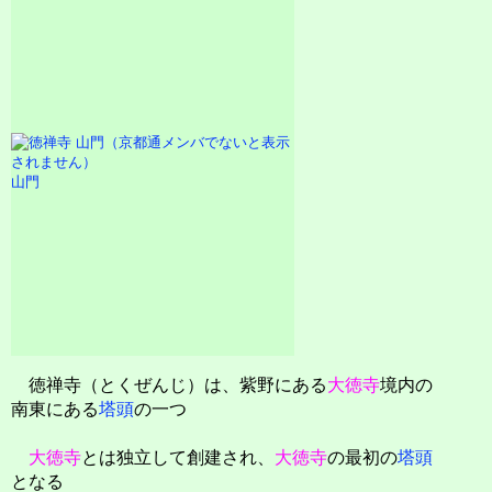
山門
徳禅寺（とくぜんじ）は、紫野にある
大徳寺
境内の
南東にある
塔頭
の一つ
大徳寺
とは独立して創建され、
大徳寺
の最初の
塔頭
となる