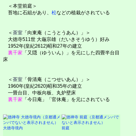
＜本堂前庭＞
苔地に石組があり、
松
などの植栽がされている
＜
茶室
「向東庵（こうとうあん）」＞
大徳寺511世 大龜宗雄（だいきそうゆう）好み
1952年(皇紀2612)昭和27年の建立
裏千家
「又隠（ゆういん）」を元にした四畳半台目
床
＜
茶室
「骨清庵（こつせいあん）」＞
1960年(皇紀2620)昭和35年の建立
一畳台目、中板向板、丸炉壁床
裏千家
「今日庵」「官休庵」を元にされている
大徳寺境内
前庭