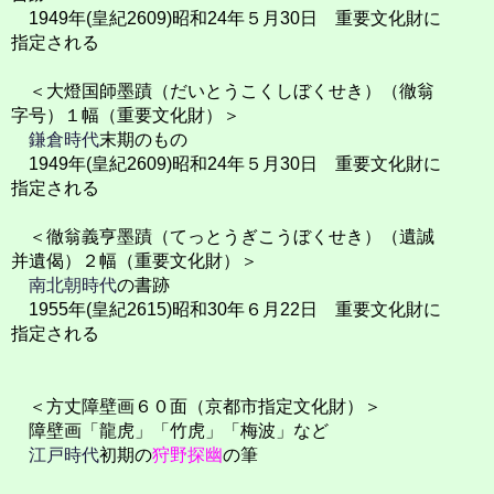
1949年(皇紀2609)昭和24年５月30日 重要文化財に
指定される
＜大燈国師墨蹟（だいとうこくしぼくせき）（徹翁
字号）１幅（重要文化財）＞
鎌倉時代
末期のもの
1949年(皇紀2609)昭和24年５月30日 重要文化財に
指定される
＜徹翁義亨墨蹟（てっとうぎこうぼくせき）（遺誠
并遺偈）２幅（重要文化財）＞
南北朝時代
の書跡
1955年(皇紀2615)昭和30年６月22日 重要文化財に
指定される
＜方丈障壁画６０面（京都市指定文化財）＞
障壁画「龍虎」「竹虎」「梅波」など
江戸時代
初期の
狩野探幽
の筆