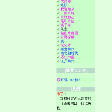
大徳寺
塔頭
釈迦如来
一休宗純
宗峰妙超
尾和宗臨
裏千家
茶室
枯山水庭園
狩野探幽
寅
松の木
鎌倉時代
南北朝時代
応仁の乱
江戸時代
[協賛リンク]
京都いいね！
[凡例]
赤字
：
京都検定の出題事項
（過去問は下段に掲
載）