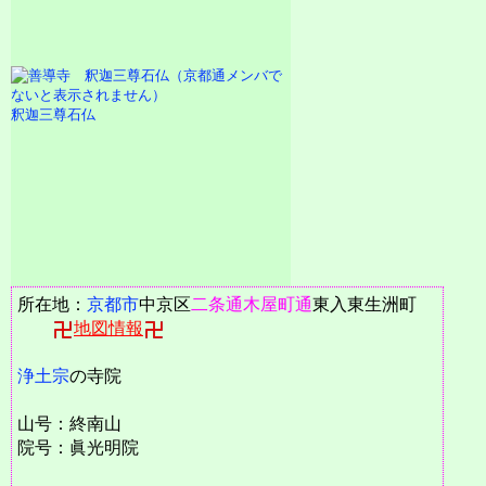
釈迦三尊石仏
所在地：
京都市
中京区
二条通
木屋町通
東入東生洲町
地図情報
浄土宗
の寺院
山号：終南山
院号：眞光明院