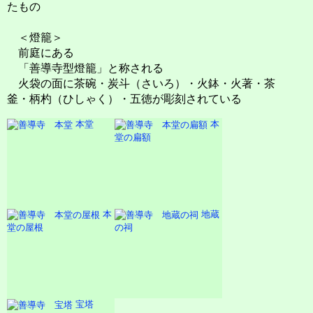
たもの
＜燈籠＞
前庭にある
「善導寺型燈籠」と称される
火袋の面に茶碗・炭斗（さいろ）・火鉢・火著・茶
釜・柄杓（ひしゃく）・五徳が彫刻されている
本堂
本
堂の扁額
本
地蔵
堂の屋根
の祠
宝塔