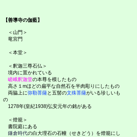
【善導寺の伽藍】
＜山門＞
竜宮門
＜本堂＞
＜釈迦三尊石仏＞
境内に置かれている
嵯峨釈迦堂
の本尊を模したもの
高さ１mほどの扁平な自然石を半肉彫りにしたもの
両脇上に
弥勒菩薩
と五髻の
文殊菩薩
がいる珍しいも
の
1278年(皇紀1938)弘安元年の銘がある
＜燈籠＞
書院庭にある
鎌倉時代
の白大理石の石幢（せきどう）を燈籠にし