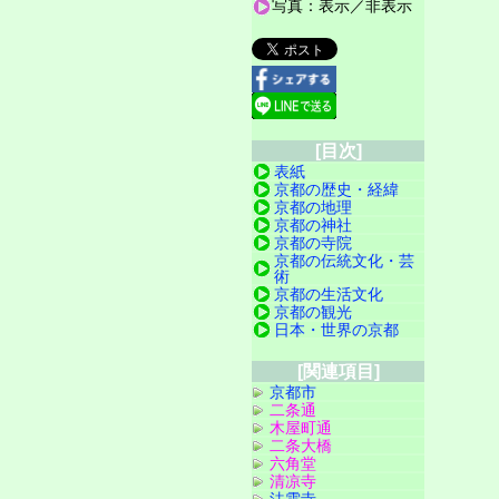
写真：表示／非表示
[目次]
表紙
京都の歴史・経緯
京都の地理
京都の神社
京都の寺院
京都の伝統文化・芸
術
京都の生活文化
京都の観光
日本・世界の京都
[関連項目]
京都市
二条通
木屋町通
二条大橋
六角堂
清凉寺