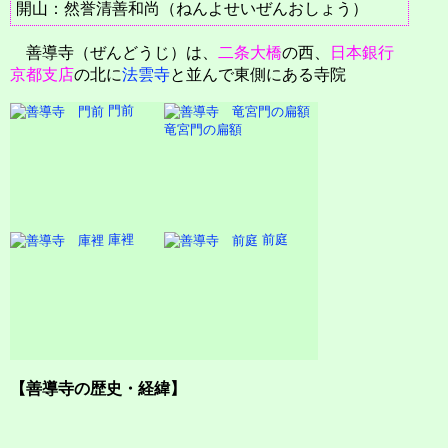
開山：然誉清善和尚（ねんよせいぜんおしょう）
善導寺（ぜんどうじ）は、
二条大橋
の西、
日本銀行
京都支店
の北に
法雲寺
と並んで東側にある寺院
門前
竜宮門の扁額
庫裡
前庭
【善導寺の歴史・経緯】