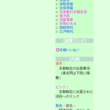
法雲寺
弥勒菩薩
文殊菩薩
日本銀行京都支店
地下鉄
京阪電車
天明の大火
室町時代
江戸時代
[協賛リンク]
京都いいね！
[凡例]
赤字
：
京都検定の出題事項
（過去問は下段に掲
載）
ピンク
：
京都検定に出題された
項目へのリンク
青色
・
紫色
：