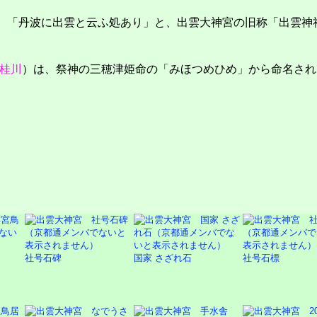
で、「丹波に出雲と云ふ処あり」と、出雲大神宮の旧称「出雲神
桂川
）は、祭神の三穂津姫命の「みほつめひめ」から命名され
社号石碑
国家 さざれ石
社号石標