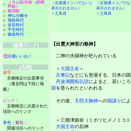
ＪＲ山陰本線（嵯峨
野線）
亀岡駅
一之鳥居
一之鳥居
神仏分離令
飛鳥時代
奈良時代
平安時代
鎌倉時代
【出雲大神宮の祭神】
[協賛リンク]
二神の夫婦神が祀られている
京都いいね！
[凡例]
＜
大国主命
＞
赤字
：
古事記
などにも登場する、日本の国
京都検定の出題事項
丹波湖開拓伝説
によると、若いころ
（過去問は下段に掲
国
を造られたといわれる
載）
ピンク
：
その後、
天照大御神
への
国譲り
によ
京都検定に出題された
項目へのリンク
＜三穂津姫命（ミホツヒメノミコト
青色
・
紫色
：
大国主命
の后神
関連項目へのリンク