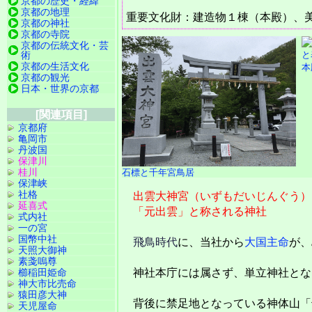
京都の歴史・経緯
京都の地理
重要文化財：建造物１棟（本殿）、
京都の神社
京都の寺院
京都の伝統文化・芸
術
京都の生活文化
本
京都の観光
日本・世界の京都
[関連項目]
京都府
亀岡市
丹波国
保津川
桂川
石標と千年宮鳥居
保津峡
社格
出雲大神宮（いずもだいじんぐう）
延喜式
「元出雲」と称される神社
式内社
一の宮
国幣中社
飛鳥時代
に、当社から
大国主命
が、
天照大御神
素戔嗚尊
櫛稲田姫命
神社本庁には属さず、単立神社とな
神大市比売命
猿田彦大神
背後に禁足地となっている神体山「
天児屋命