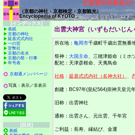
京都通百科事典(R)
（京都の神社・京都検定・京都観光）
Encyclopedia of KYOTO
[インデックス]
出雲大神宮（いずもだいじん
表紙
京都の神社
延喜式式内社
所在地：
亀岡市
千歳町千歳出雲無
一の宮
官幣社
京都の名水
祭神：
大国主命
、三穂津姫命（ミホ
京都の祭・行事
年号表
配祀：天津彦根命、天夷鳥命
京都通メンバページ
社格
：
延喜式式内社（名神大社）
、
写真：表示／非表示
創建：BC97年(皇紀564)崇神天皇元
旧称：出雲神社
通称：出雲さん、元出雲、千年宮
[目次]
ご利益：長寿、縁結び、金運
表紙