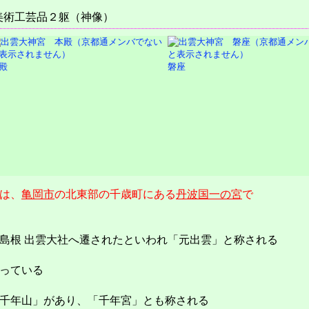
美術工芸品２躯（神像）
殿
磐座
は、
亀岡市
の北東部の千歳町にある
丹波国
一の宮
で
島根 出雲大社へ遷されたといわれ「元出雲」と称される
っている
千年山」があり、「千年宮」とも称される