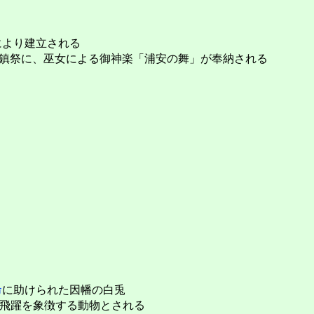
費により建立される
の花鎮祭に、巫女による御神楽「浦安の舞」が奉納される
命
に助けられた因幡の白兎
飛躍を象徴する動物とされる