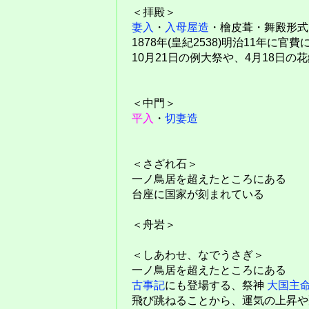
＜拝殿＞
妻入
・
入母屋造
・檜皮葺・舞殿形式
1878年(皇紀2538)明治11年に官
10月21日の例大祭や、4月18日
＜中門＞
平入
・
切妻造
＜さざれ石＞
一ノ鳥居を超えたところにある
台座に国家が刻まれている
＜舟岩＞
＜しあわせ、なでうさぎ＞
一ノ鳥居を超えたところにある
古事記
にも登場する、祭神
大国主
飛び跳ねることから、運気の上昇や