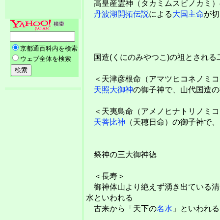
高皇産霊神（タカミムスビノカミ）
丹波湖開拓伝説
による
大国主命
が切
国造(くにのみやつこ)の祖とされる
＜天津彦根命（アマツヒコネノミコ
天照大御神
の御子神で、山代国造の
＜天夷鳥命（アメノヒナトリノミコ
天菩比神
（天穂日命）の御子神で、
祭神の三大御神徳
＜長寿＞
御神体山より絶えず湧き出ている清
水といわれる
古来から「天下の
名水
」といわれる