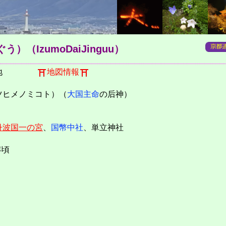
ぐう）
（IzumoDaiJinguu）
番地
地図情報
ツヒメノミコト）（
大国主命
の后神）
丹波国
一の宮
、
国幣中社
、単立神社
年頃