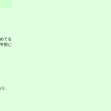
めてる
半部に
おり、