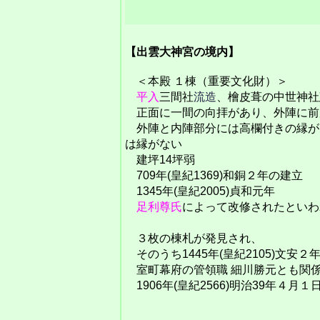
【出雲大神宮の境内】
＜本殿 １棟（重要文化財）＞
平入
三間社
流造
、檜皮葺の中世神社
正面に一間の向拝があり、外陣に前
外陣と内陣部分には高欄付きの縁が
は縁がない
建坪14坪弱
709年(皇紀1369)和銅２年の建立
1345年(皇紀2005)貞和元年
足利尊氏
によって改修されたといわ
３枚の棟札が発見され、
そのうち1445年(皇紀2105)文安
室町幕府の管領職 細川勝元とも関
1906年(皇紀2566)明治39年４