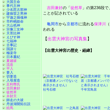
大国主命
事代主神
吉田兼好
の「
徒然草
」の第236段
少名毘古那神
ことが記されている
建御雷之男神
宇迦之御魂神
市杵嶋姫命
亀岡市
から
京都市
に流れる
保津川
（
大山祇神
宗像三女神
われる
天菩比神
えびす神
【
出雲大神宮の写真集
】
七福神
古事記
国譲り
【出雲大神宮の歴史・経緯】
極楽寺
日本書紀
夏越祓
流造
平入
妻入
切妻造
入母屋造
足利尊氏
吉田兼好
社号石標
千年宮鳥居
徒然草
弁財天
師走の大祓
丹波湖開拓伝説
絵馬