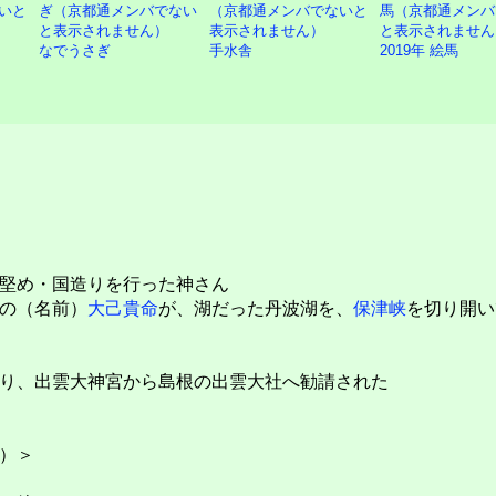
なでうさぎ
手水舎
2019年 絵馬
堅め・国造りを行った神さん
の（名前）
大己貴命
が、湖だった丹波湖を、
保津峡
を切り開い
り、出雲大神宮から島根の出雲大社へ勧請された
）＞