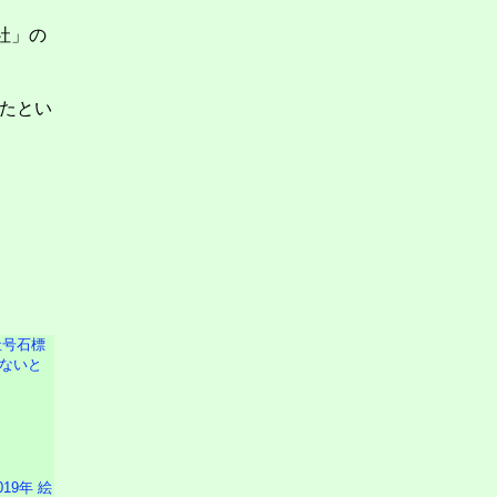
社」の
たとい