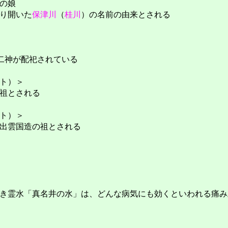
の娘
り開いた
保津川
（
桂川
）の名前の由来とされる
二神が配祀されている
ト）＞
祖とされる
ト）＞
出雲国造の祖とされる
き霊水「真名井の水」は、どんな病気にも効くといわれる痛み