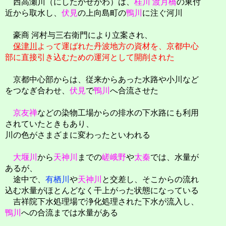
西高瀬川（にしたかせがわ）は、
桂川
渡月橋
の東付
近から取水し、
伏見
の上向島町の
鴨川
に注ぐ河川
豪商 河村与三右衛門により立案され、
保津川
よって運ばれた丹波地方の資材を、京都中心
部に直接引き込むための運河として開削された
京都中心部からは、従来からあった水路や小川など
をつなぎ合わせ、
伏見
で
鴨川
へ合流させた
京友禅
などの染物工場からの排水の下水路にも利用
されていたときもあり、
川の色がさまざまに変わったといわれる
大堰川
から
天神川
までの
嵯峨野
や
太秦
では、水量が
あるが、
途中で、
有栖川
や
天神川
と交差し、そこからの流れ
込む水量がほとんどなく干上がった状態になっている
吉祥院下水処理場で浄化処理された下水が流入し、
鴨川
への合流までは水量がある