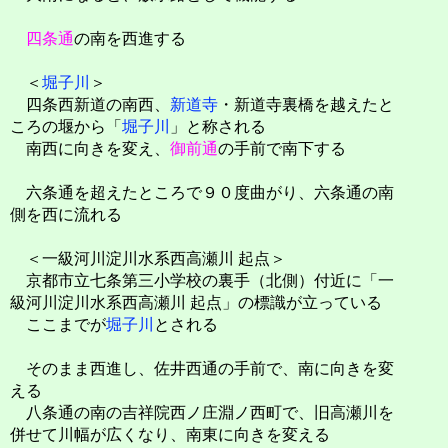
四条通
の南を西進する
＜
堀子川
＞
四条西新道の南西、
新道寺
・新道寺裏橋を越えたと
ころの堰から「
堀子川
」と称される
南西に向きを変え、
御前通
の手前で南下する
六条通を超えたところで９０度曲がり、六条通の南
側を西に流れる
＜一級河川淀川水系西高瀬川 起点＞
京都市立七条第三小学校の裏手（北側）付近に「一
級河川淀川水系西高瀬川 起点」の標識が立っている
ここまでが
堀子川
とされる
そのまま西進し、佐井西通の手前で、南に向きを変
える
八条通の南の吉祥院西ノ庄淵ノ西町で、旧高瀬川を
併せて川幅が広くなり、南東に向きを変える