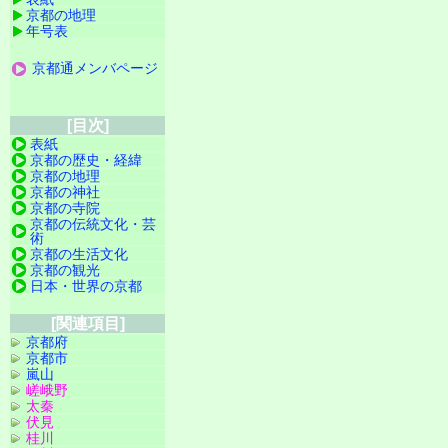
京都の地理
年号表
京都通メンバページ
[目次]
表紙
京都の歴史・経緯
京都の地理
京都の神社
京都の寺院
京都の伝統文化・芸
術
京都の生活文化
京都の観光
日本・世界の京都
[関連項目]
京都府
京都市
嵐山
嵯峨野
太秦
伏見
桂川