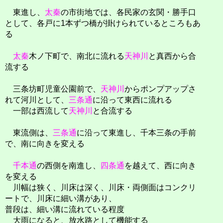
東進し、
太秦
の市街地では、各民家の玄関・勝手口
として、各戸に1本ずつ橋が掛けられているところもあ
る
太秦
木ノ下町で、南北に流れる
天神川
と真西から合
流する
三条坊町児童公園前で、
天神川
からポンプアップさ
れて河川として、
三条通
に沿って東西に流れる
一部は西流して
天神川
と合流する
東流側は、
三条通
に沿って東進し、千本三条の手前
で、南に向きを変える
千本通
の西側を南進し、
四条通
を越えて、西に向き
を変える
川幅は狭く、川床は深く、川床・両側面はコンクリ
ートで、川床に細い溝があり、
普段は、細い溝に流れている程度
大雨になると、放水路として機能する