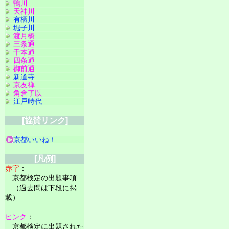
鴨川
天神川
有栖川
堀子川
渡月橋
三条通
千本通
四条通
御前通
新道寺
京友禅
角倉了以
江戸時代
[協賛リンク]
京都いいね！
[凡例]
赤字
：
京都検定の出題事項
（過去問は下段に掲
載）
ピンク
：
京都検定に出題された