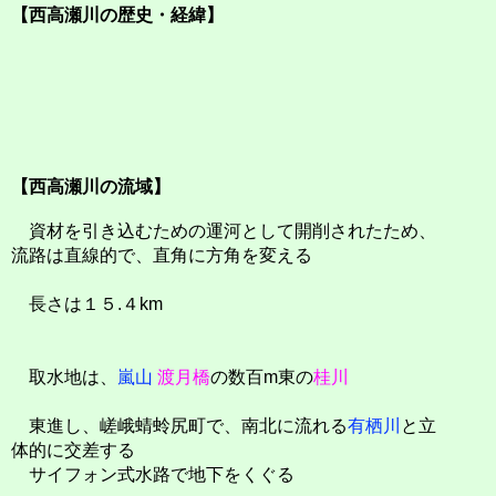
【西高瀬川の歴史・経緯】
【西高瀬川の流域】
資材を引き込むための運河として開削されたため、
流路は直線的で、直角に方角を変える
長さは１５.４km
取水地は、
嵐山
渡月橋
の数百m東の
桂川
東進し、嵯峨蜻蛉尻町で、南北に流れる
有栖川
と立
体的に交差する
サイフォン式水路で地下をくぐる