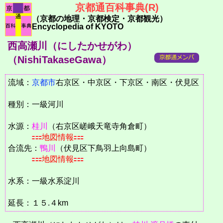
京都通百科事典(R)
（京都の地理・京都検定・京都観光）
Encyclopedia of KYOTO
西高瀬川（にしたかせがわ）
（NishiTakaseGawa）
流域：
京都市
右京区・中京区・下京区・南区・伏見区
種別：一級河川
水源：
桂川
（右京区嵯峨天竜寺角倉町）
地図情報
合流先：
鴨川
（伏見区下鳥羽上向島町）
地図情報
水系：一級水系淀川
延長：１５.４km