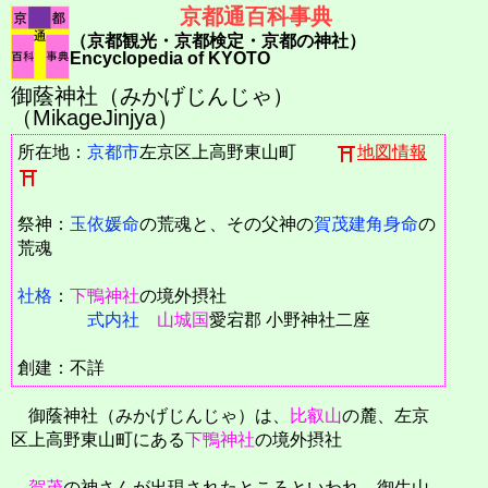
京都通百科事典
（京都観光・京都検定・京都の神社）
Encyclopedia of KYOTO
御蔭神社（みかげじんじゃ）
（MikageJinjya）
所在地：
京都市
左京区上高野東山町
地図情報
祭神：
玉依媛命
の荒魂と、その父神の
賀茂建角身命
の
荒魂
社格
：
下鴨神社
の境外摂社
式内社
山城国
愛宕郡 小野神社二座
創建：不詳
御蔭神社（みかげじんじゃ）は、
比叡山
の麓、左京
区上高野東山町にある
下鴨神社
の境外摂社
賀茂
の神さんが出現されたところといわれ、御生山