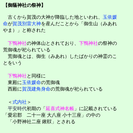
【御蔭神社の祭神】
古くから賀茂の大神が降臨した地といわれ、
玉依媛
命
が
賀茂別雷大神
を産んだことから「御生山（みあれ
やま）」と称された
下鴨神社
の神体山とされており、
下鴨神社
の祭神の
荒御魂が祀られている
荒御魂とは、御生（みあれ）したばかりの神霊のこ
とをいう
下鴨神社
と同様に
東殿に
玉依媛命
の荒御魂
西殿に
賀茂建角身命
の荒御魂が祀られている
＜
式内社
＞
平安時代
初期の「
延喜式神名帳
」に記載されている
「愛宕郡 二十一座 大八座 小十三座」の中の
「小野神社二座 鍬靫」とされる