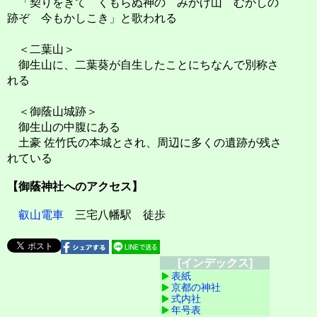
「契りをきて くもらぬ神の みかげ山 むかしの
跡ぞ 今もかしこき」と歌われる
＜二葉山＞
御生山に、二葉葵が自生したことにちなんで別称さ
れる
＜御蔭山城跡＞
御生山の中腹にある
土豪 佐竹氏の本城とされ、周辺に多くの遺跡が残さ
れている
【御蔭神社へのアクセス】
叡山電車
三宅八幡駅 徒歩
[インデックス]
表紙
京都の神社
式内社
年号表