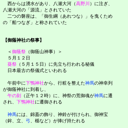
西からは湧水があり、八瀬大河（
高野川
）に注ぎ、
八瀬大河の「源流」とされていた
二つの磐座は、「御生綱（あれつな）」を曳くため
の「船つなぎ」と称されていた
【御蔭神社の祭事】
＜
御蔭祭
（御蔭山神事）＞
５月１２日
葵祭
（５月１５日）に先立ち行われる秘儀
日本最古の祭儀式といわれる
午前中に
下鴨神社
から、行粧を整えた
神馬
の神幸列
が御蔭神社に到着し、
午の刻
（正午１２時）に、神祭の荒御魂が
神馬
に遷
され、
下鴨神社
に遷御される
神馬
には、錦蓋の飾り、神鈴が付けられ、御神宝
（鉾、立、
弓
、楯など）が捧げ持たれる