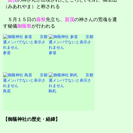
（みあれやま）と称される
５月１５日の
葵祭
先立ち、
賀茂
の神さんの荒魂を遷
す秘儀
御蔭祭
が行われる
参道
参道
鳥居
駒札
【御蔭神社の歴史・経緯】