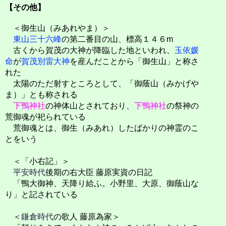
【その他】
＜御生山（みあれやま）＞
東山三十六峰
の第二番目の山、標高１４６m
古くから賀茂の大神が降臨した地といわれ、
玉依媛
命
が
賀茂別雷大神
を産んだことから「御生山」と称さ
れた
太陽のただ射すところとして、「御蔭山（みかげや
ま）」とも称される
下鴨神社
の神体山とされており、
下鴨神社
の祭神の
荒御魂が祀られている
荒御魂とは、御生（みあれ）したばかりの神霊のこ
とをいう
＜「小右記」＞
平安時代
後期の右大臣 藤原実資の日記
「鴨大御神、天降り給ふ。小野里、大原、御蔭山な
り」と記されている
＜
鎌倉時代
の歌人 藤原為家＞