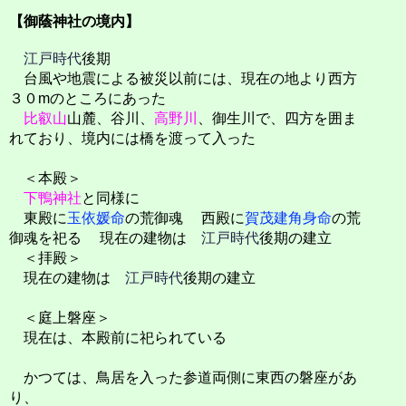
【御蔭神社の境内】
江戸時代
後期
台風や地震による被災以前には、現在の地より西方
３０mのところにあった
比叡山
山麓、谷川、
高野川
、御生川で、四方を囲ま
れており、境内には橋を渡って入った
＜本殿＞
下鴨神社
と同様に
東殿に
玉依媛命
の荒御魂 西殿に
賀茂建角身命
の荒
御魂を祀る 現在の建物は
江戸時代
後期の建立
＜拝殿＞
現在の建物は
江戸時代
後期の建立
＜庭上磐座＞
現在は、本殿前に祀られている
かつては、鳥居を入った参道両側に東西の磐座があ
り、