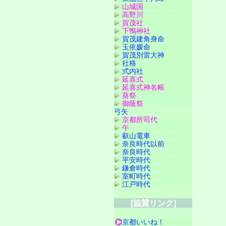
山城国
高野川
賀茂社
下鴨神社
賀茂建角身命
玉依媛命
賀茂別雷大神
社格
式内社
延喜式
延喜式神名帳
葵祭
御蔭祭
弓矢
京都所司代
午
叡山電車
奈良時代以前
奈良時代
平安時代
鎌倉時代
室町時代
江戸時代
[協賛リンク]
京都いいね！