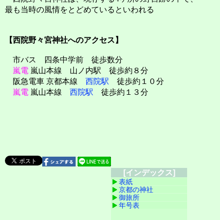
最も当時の風情をとどめているといわれる
【西院野々宮神社へのアクセス】
市バス 四条中学前 徒歩数分
嵐電
嵐山本線 山ノ内駅 徒歩約８分
阪急電車 京都本線
西院駅
徒歩約１０分
嵐電
嵐山本線
西院駅
徒歩約１３分
[インデックス]
表紙
京都の神社
御旅所
年号表