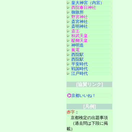
皇大神宮（内宮）
西院春日神社
御旅所
野宮神社
斎宮神社
斎明神社
斎王
桓武天皇
醍醐天皇
神明造
嵐電
西院駅
西院駅
平安時代
戦国時代
江戸時代
[協賛リンク]
京都いいね！
[凡例]
赤字
：
京都検定の出題事項
（過去問は下段に掲
載）