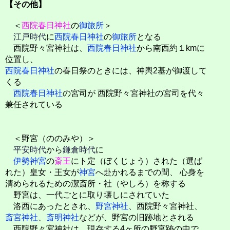
【その他】
＜
西院春日神社
の
御旅所
＞
江戸時代
に
西院春日神社
の
御旅所
となる
西院野々宮神社は、
西院春日神社
から南西約１kmに
位置し、
西院春日神社
の春日祭のときには、神輿2基が御渡して
くる
西院春日神社
の宮司が 西院野々宮神社の宮司を代々
兼任されている
＜野宮（ののみや）＞
平安時代
から
鎌倉時代
に
伊勢神宮
の
斎王
にト定（ぼくじょう）された（選ば
れた）皇女・王女が
神宮
へ赴かれるまでの間、
心身を
清められるための潔斎所・社（やしろ）を称する
野宮は、一代ごとに取り壊しにされていた
洛西にあったとされ、
野宮神社
、西院野々宮神社、
斎宮神社
、
斎明神社
などが、野宮の旧跡地とされる
西院野々宮神社は、現存する4ヶ所の野宮跡の中で、