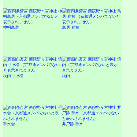
神明鳥居
鳥居 扁額
境内 手水舎
境内
手水舎
井戸跡 手水