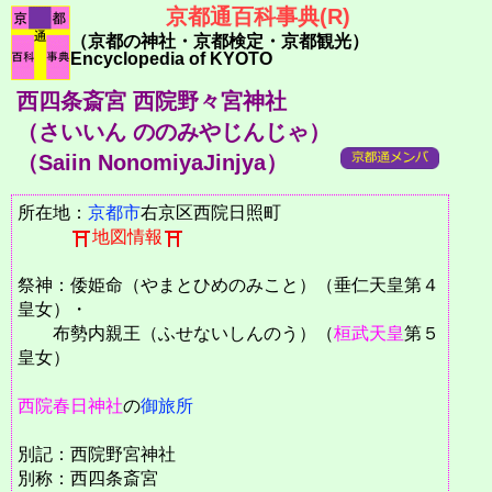
京都通百科事典(R)
（京都の神社・京都検定・京都観光）
Encyclopedia of KYOTO
西四条斎宮 西院野々宮神社
（さいいん ののみやじんじゃ）
（Saiin NonomiyaJinjya）
所在地：
京都市
右京区西院日照町
地図情報
祭神：倭姫命（やまとひめのみこと）（垂仁天皇第４
皇女）・
布勢内親王（ふせないしんのう）（
桓武天皇
第５
皇女）
西院春日神社
の
御旅所
別記：西院野宮神社
別称：西四条斎宮