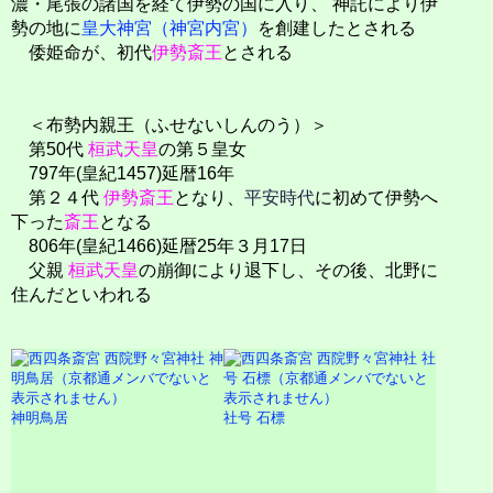
濃・尾張の諸国を経て伊勢の国に入り、
神託により伊
勢の地に
皇大神宮（神宮内宮）
を創建したとされる
倭姫命が、初代
伊勢斎王
とされる
＜布勢内親王（ふせないしんのう）＞
第50代
桓武天皇
の第５皇女
797年(皇紀1457)延暦16年
第２４代
伊勢斎王
となり、
平安時代
に初めて伊勢へ
下った
斎王
となる
806年(皇紀1466)延暦25年３月17日
父親
桓武天皇
の崩御により退下し、その後、北野に
住んだといわれる
神明鳥居
社号 石標