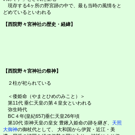
現存する4ヶ所の野宮跡の中で、最も当時の風情をと
どめているといわれる
【西院野々宮神社の歴史・経緯】
【西院野々宮神社の祭神】
２柱が祀られている
＜倭姫命（やまとひめのみこと）＞
第11代 垂仁天皇の第４皇女といわれる
弥生時代
BC４年(皇紀657)垂仁天皇26年頃
第10代 崇神天皇の皇女 豊鍬入姫命の跡を継ぎ、
天照
大御神
の御杖代として、
大和国から伊賀・近江・美