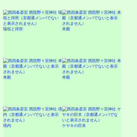
瑞垣と拝所
本殿
本殿
本殿
境内
ケヤキの巨木