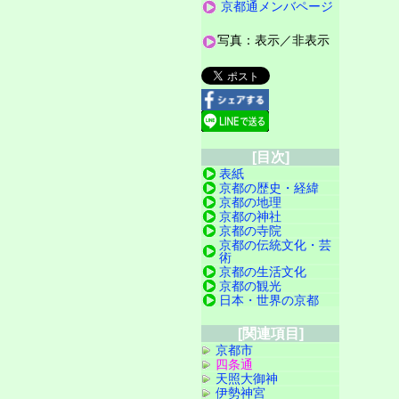
京都通メンバページ
写真：表示／非表示
[目次]
表紙
京都の歴史・経緯
京都の地理
京都の神社
京都の寺院
京都の伝統文化・芸
術
京都の生活文化
京都の観光
日本・世界の京都
[関連項目]
京都市
四条通
天照大御神
伊勢神宮