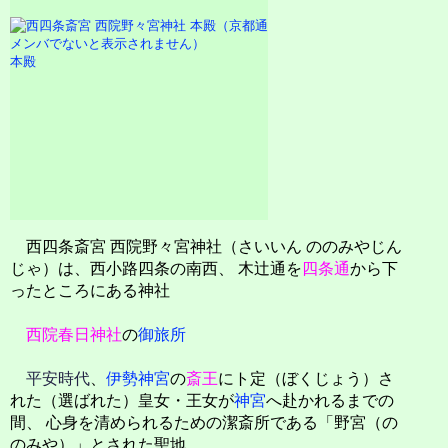
本殿
西四条斎宮 西院野々宮神社（さいいん ののみやじん
じゃ）は、西小路四条の南西、
木辻通を
四条通
から下
ったところにある神社
西院春日神社
の
御旅所
平安時代
、
伊勢神宮
の
斎王
にト定（ぼくじょう）さ
れた（選ばれた）皇女・王女が
神宮
へ赴かれるまでの
間、
心身を清められるための潔斎所である「野宮（の
のみや）」とされた聖地