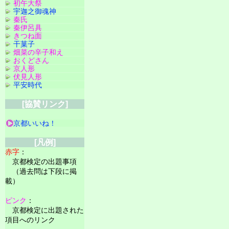
初午大祭
宇迦之御魂神
秦氏
秦伊呂具
きつね面
干菓子
畑菜の辛子和え
おくどさん
京人形
伏見人形
平安時代
[協賛リンク]
京都いいね！
[凡例]
赤字
：
京都検定の出題事項
（過去問は下段に掲
載）
ピンク
：
京都検定に出題された
項目へのリンク