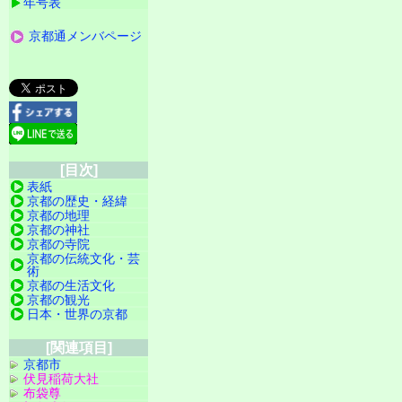
年号表
京都通メンバページ
[目次]
表紙
京都の歴史・経緯
京都の地理
京都の神社
京都の寺院
京都の伝統文化・芸
術
京都の生活文化
京都の観光
日本・世界の京都
[関連項目]
京都市
伏見稲荷大社
布袋尊