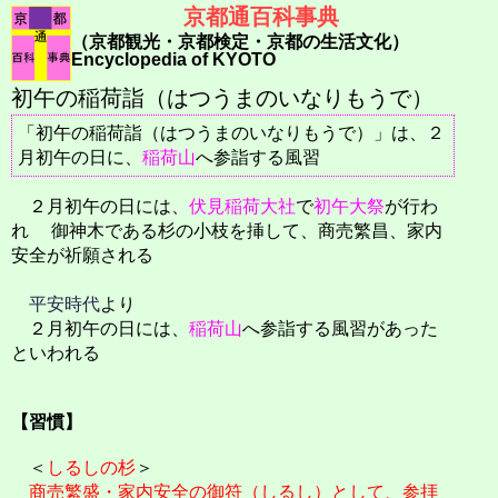
京都通百科事典
（京都観光・京都検定・京都の生活文化）
Encyclopedia of KYOTO
初午の稲荷詣（はつうまのいなりもうで）
「初午の稲荷詣（はつうまのいなりもうで）」は、２
月初午の日に、
稲荷山
へ参詣する風習
２月初午の日には、
伏見稲荷大社
で
初午大祭
が行わ
れ 御神木である杉の小枝を挿して、商売繁昌、家内
安全が祈願される
平安時代
より
２月初午の日には、
稲荷山
へ参詣する風習があった
といわれる
【習慣】
＜
しるしの杉
＞
商売繁盛・家内安全の御符（しるし）として、参拝