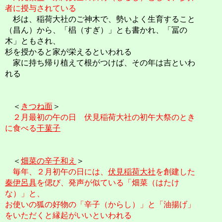
者に授与されている
杉は、稲荷大社のご神木で、勢いよく生育すること
（昌ん）から、「椙（すぎ）」とも書かれ、「冨の
木」ともされ、
杉を授かると家が栄えるといわれる
家に持ち帰り植えて根がつけば、その年は吉といわ
れる
＜
きつね面
＞
２月最初の午の日 伏見稲荷大社の初午大祭のとき
に食べる
干菓子
＜
畑菜の辛子和え
＞
毎年、２月初午の日には、
伏見稲荷大社
を創建した
秦伊呂具
を偲び、発声が似ている「畑菜（はたけ
な）」と、
お使いの狐の好物の「辛子（からし）」と「油揚げ」
をいただくと縁起がいいといわれる