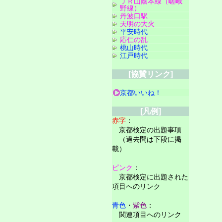
ＪＲ山陰本線（嵯峨
野線）
丹波口駅
天明の大火
平安時代
応仁の乱
桃山時代
江戸時代
[協賛リンク]
京都いいね！
[凡例]
赤字
：
京都検定の出題事項
（過去問は下段に掲
載）
ピンク
：
京都検定に出題された
項目へのリンク
青色
・
紫色
：
関連項目へのリンク