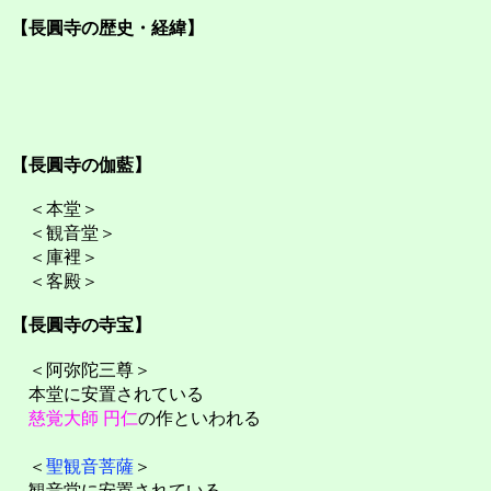
【長圓寺の歴史・経緯】
【長圓寺の伽藍】
＜本堂＞
＜観音堂＞
＜庫裡＞
＜客殿＞
【長圓寺の寺宝】
＜阿弥陀三尊＞
本堂に安置されている
慈覚大師 円仁
の作といわれる
＜
聖観音菩薩
＞
観音堂に安置されている