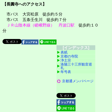
【長圓寺へのアクセス】
市バス 大宮松原 徒歩約５分
市バス 五条壬生川 徒歩約７分
ＪＲ山陰本線（嵯峨野線）
丹波口駅
徒歩約１０
分
[インデックス]
表紙
京都の寺院
浄土宗
洛陽三十三所観音巡
礼
年号表
京都通メンバページ