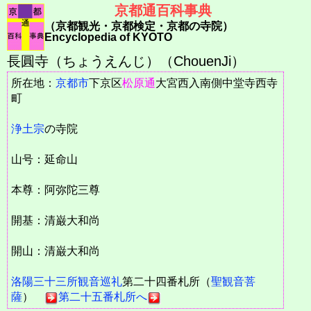
京都通百科事典
（京都観光・京都検定・京都の寺院）
Encyclopedia of KYOTO
長圓寺（ちょうえんじ）（ChouenJi）
所在地：
京都市
下京区
松原通
大宮西入南側中堂寺西寺
町
浄土宗
の寺院
山号：延命山
本尊：阿弥陀三尊
開基：清巌大和尚
開山：清巌大和尚
洛陽三十三所観音巡礼
第二十四番札所（
聖観音菩
薩
）
第二十五番札所へ