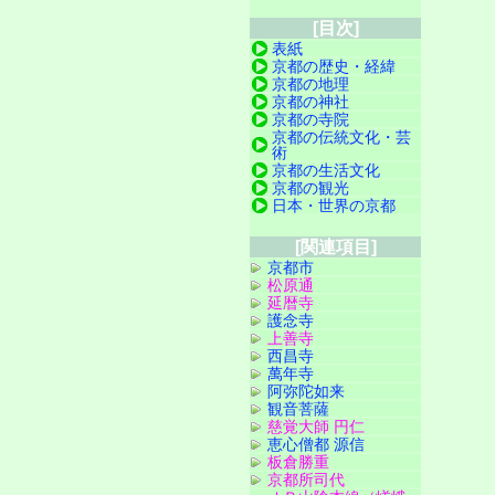
[目次]
表紙
京都の歴史・経緯
京都の地理
京都の神社
京都の寺院
京都の伝統文化・芸
術
京都の生活文化
京都の観光
日本・世界の京都
[関連項目]
京都市
松原通
延暦寺
護念寺
上善寺
西昌寺
萬年寺
阿弥陀如来
観音菩薩
慈覚大師 円仁
恵心僧都 源信
板倉勝重
京都所司代