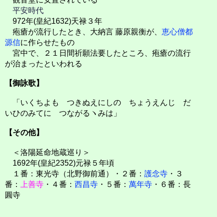
平安時代
972年(皇紀1632)天禄３年
疱瘡が流行したとき、大納言 藤原親衡が、
恵心僧都
源信
に作らせたもの
宮中で、２１日間祈願法要したところ、疱瘡の流行
が治まったといわれる
【御詠歌】
「いくちよも つきぬえにしの ちょうえんじ だ
いひのみてに つながるヽみは」
【その他】
＜洛陽延命地蔵巡り＞
1692年(皇紀2352)元禄５年頃
１番：東光寺（北野御前通）・２番：
護念寺
・３
番：
上善寺
・４番：
西昌寺
・５番：
萬年寺
・６番：長
圓寺