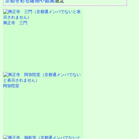
京都を彩る建物や庭園
選定
興正寺 三門
阿弥陀堂