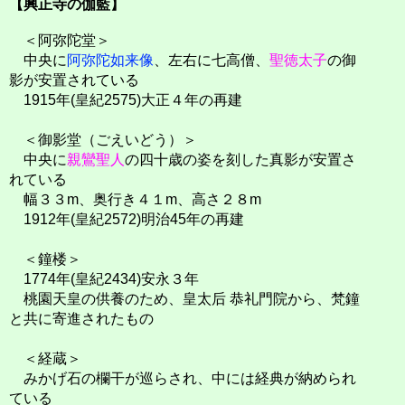
【興正寺の伽藍】
＜阿弥陀堂＞
中央に
阿弥陀如来像
、左右に七高僧、
聖徳太子
の御
影が安置されている
1915年(皇紀2575)大正４年の再建
＜御影堂（ごえいどう）＞
中央に
親鸞聖人
の四十歳の姿を刻した真影が安置さ
れている
幅３３m、奥行き４１m、高さ２８m
1912年(皇紀2572)明治45年の再建
＜鐘楼＞
1774年(皇紀2434)安永３年
桃園天皇の供養のため、皇太后 恭礼門院から、梵鐘
と共に寄進されたもの
＜経蔵＞
みかげ石の欄干が巡らされ、中には経典が納められ
ている