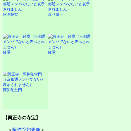
阿弥陀堂
渡り廊下
経堂
経堂
阿弥陀堂門
【興正寺の寺宝】
＜
阿弥陀如来像
＞