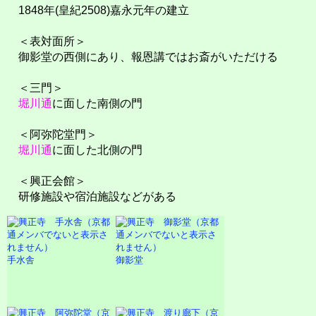
1848年(皇紀2508)嘉永元年の建立
＜表対面所＞
御影堂の西側にあり、報恩講ではお斎がいただける
＜三門＞
堀川通
に面した南側の門
＜阿弥陀堂門＞
堀川通
に面した北側の門
＜興正会館＞
研修施設や宿泊施設などがある
手水舎
御影堂