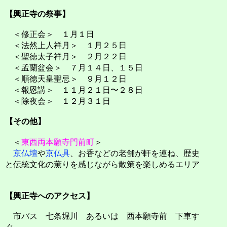
【興正寺の祭事】
＜修正会＞ １月１日
＜法然上人祥月＞ １月２５日
＜聖徳太子祥月＞ ２月２２日
＜孟蘭盆会＞ ７月１４日、１５日
＜順徳天皇聖忌＞ ９月１２日
＜報恩講＞ １１月２１日〜２８日
＜除夜会＞ １２月３１日
【その他】
＜
東西両本願寺門前町
＞
京仏壇
や
京仏具
、お香などの老舗が軒を連ね、歴史
と伝統文化の薫りを感じながら散策を楽しめるエリア
【興正寺へのアクセス】
市バス 七条堀川 あるいは 西本願寺前 下車す