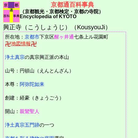
京都通百科事典
（京都観光・京都検定・京都の寺院）
Encyclopedia of KYOTO
興正寺（こうしょうじ）（KousyouJi）
所在地：
京都市
下京区
醒ヶ井通
七条上ル花園町
地図情報
浄土真宗
の真宗興正派の本山
山号：円頓山（えんとんざん）
本尊：
阿弥陀如来
創建：経豪（きょうごう）
開山：
親鸞聖人
浄土真宗五門跡
の一つ