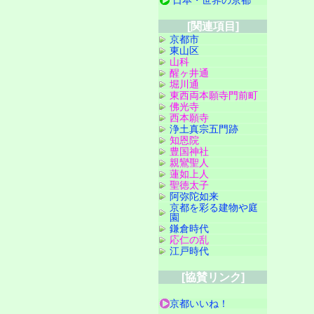
日本・世界の京都
[関連項目]
京都市
東山区
山科
醒ヶ井通
堀川通
東西両本願寺門前町
佛光寺
西本願寺
浄土真宗五門跡
知恩院
豊国神社
親鸞聖人
蓮如上人
聖徳太子
阿弥陀如来
京都を彩る建物や庭
園
鎌倉時代
応仁の乱
江戸時代
[協賛リンク]
京都いいね！