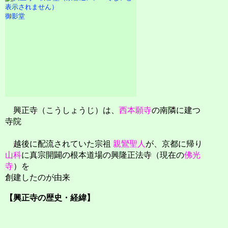
御影堂
興正寺（こうしょうじ）は、
西本願寺
の南隣に建つ
寺院
越後に配流されていた宗祖
親鸞聖人
が、京都に帰り
山科
に真宗開闢の根本道場の興隆正法寺（現在の
佛光
寺
）を
創建したのが由来
【興正寺の歴史・経緯】