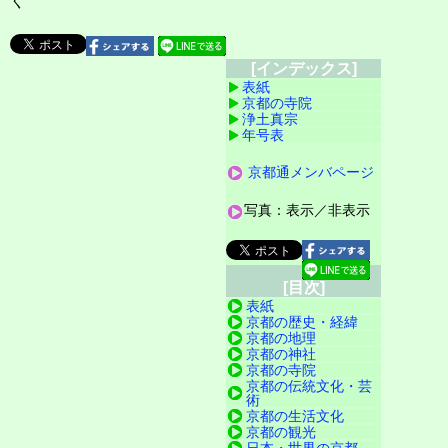
ぐ
[インデックス]
表紙
京都の寺院
浄土真宗
年号表
京都通メンバページ
写真：表示／非表示
[目次]
表紙
京都の歴史・経緯
京都の地理
京都の神社
京都の寺院
京都の伝統文化・芸
術
京都の生活文化
京都の観光