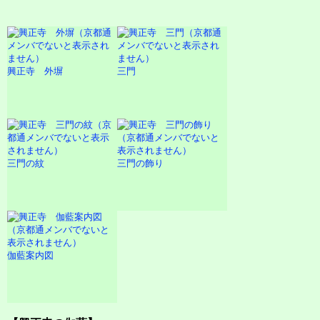
興正寺 外塀
三門
三門の紋
三門の飾り
伽藍案内図