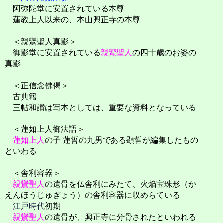
阿弥陀堂に安置されている本尊
蓮教上人以来の、本山興正寺の本尊
＜親鸞聖人真影＞
御影堂に安置されている
親鸞聖人
の四十歳のお姿の
真影
＜正信念佛偈＞
古典籍
三帖和讃は写本としては、重要な資料となっている
＜蓮如上人御法語＞
蓮如上人
の子 蓮誓の九男である顕誓が編集したもの
といわる
＜舎利容器＞
親鸞聖人
の遺骨を仏舎利にみたて、火焔宝珠形（か
えんほうじゅぎょう）の舎利容器に収めらている
江戸時代
初期
親鸞聖人
の遺骨が、興正寺に分骨されたといわれる