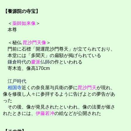
【養源院の寺宝】
＜
薬師如来像
＞
本尊
＜秘仏
毘沙門天像
＞
門前に石標「開運毘沙門尊天」が立てられており、
本堂には「多聞天」の扁額が掲げられている
鎌倉時代
の
慶派
仏師
の作といわれる
寄木造、像高170cm
江戸時代
相国寺
近くの奈良屋与兵衛の夢に
毘沙門天
が現れ、
像を修復し人々に参拝するように告げよとの夢告があ
った
その後、像が発見されたといわれ、像の法要が催さ
れたときには、
伊藤若冲
の絵などが公開された