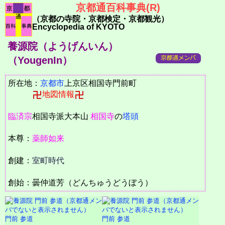
京都通百科事典(R)
（京都の寺院・京都検定・京都観光）
Encyclopedia of KYOTO
養源院（ようげんいん）
（YougenIn）
所在地：
京都市
上京区相国寺門前町
地図情報
臨済宗
相国寺派大本山
相国寺
の
塔頭
本尊：
薬師如来
創建：
室町時代
創始：曇仲道芳（どんちゅうどうぼう）
門前 参道
門前 参道