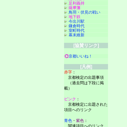
足利義持
薩摩藩
鳥羽・伏見の戦い
地下鉄
今出川駅
鎌倉時代
室町時代
幕末維新
[協賛リンク]
京都いいね！
[凡例]
赤字
：
京都検定の出題事項
（過去問は下段に掲
載）
ピンク
：
京都検定に出題された
項目へのリンク
青色
・
紫色
：
関連項目へのリンク