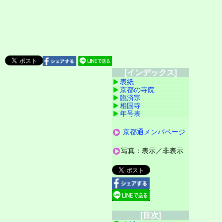
[インデックス]
表紙
京都の寺院
臨済宗
相国寺
年号表
京都通メンバページ
写真：表示／非表示
[目次]