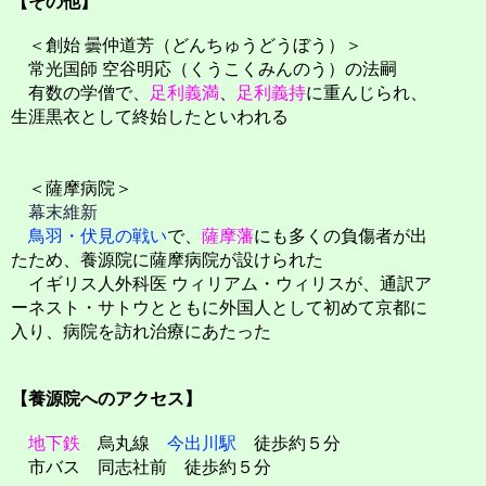
【その他】
＜創始 曇仲道芳（どんちゅうどうぼう）＞
常光国師 空谷明応（くうこくみんのう）の法嗣
有数の学僧で、
足利義満
、
足利義持
に重んじられ、
生涯黒衣として終始したといわれる
＜薩摩病院＞
幕末維新
鳥羽・伏見の戦い
で、
薩摩藩
にも多くの負傷者が出
たため、養源院に薩摩病院が設けられた
イギリス人外科医 ウィリアム・ウィリスが、通訳ア
ーネスト・サトウとともに外国人として初めて京都に
入り、病院を訪れ治療にあたった
【養源院へのアクセス】
地下鉄
烏丸線
今出川駅
徒歩約５分
市バス 同志社前 徒歩約５分