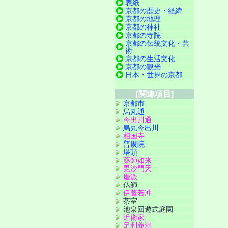
表紙
京都の歴史・経緯
京都の地理
京都の神社
京都の寺院
京都の伝統文化・芸
術
京都の生活文化
京都の観光
日本・世界の京都
[関連項目]
京都市
烏丸通
今出川通
烏丸今出川
相国寺
普廣院
塔頭
薬師如来
毘沙門天
慶派
仏師
伊藤若冲
茶室
池泉回遊式庭園
近衛家
足利義満