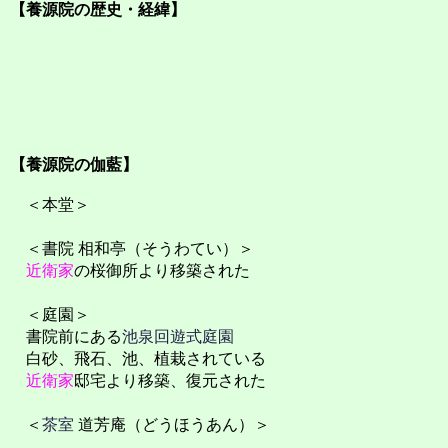
【養源院の歴史・経緯】
【養源院の伽藍】
＜本堂＞
＜書院 相和亭（そうわてい）＞
近衛家
の桜御所より移築された
＜庭園＞
書院前にある
池泉回遊式庭園
白砂、飛石、池、植栽されている
近衛家
邸宅より移築、復元された
＜
茶室
道芳庵（どうほうあん）＞