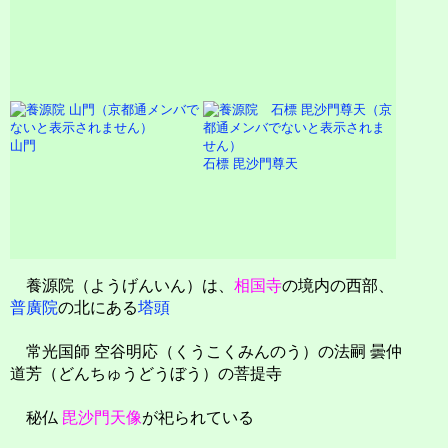
山門
石標 毘沙門尊天
養源院（ようげんいん）は、
相国寺
の境内の西部、
普廣院
の北にある
塔頭
常光国師 空谷明応（くうこくみんのう）の法嗣 曇仲
道芳（どんちゅうどうぼう）の菩提寺
秘仏
毘沙門天像
が祀られている