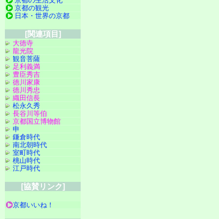
京都の観光
日本・世界の京都
[関連項目]
大徳寺
龍光院
観音菩薩
足利義満
豊臣秀吉
徳川家康
徳川秀忠
織田信長
松永久秀
長谷川等伯
京都国立博物館
申
鎌倉時代
南北朝時代
室町時代
桃山時代
江戸時代
[協賛リンク]
京都いいね！