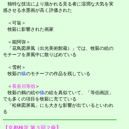
独特な技法により描かれる見る者に湿潤な大気を実
感させる水墨画が高く評価された
＜可翁＞
牧谿に影響された画家
＜能阿弥＞
「花鳥図屏風（出光美術館蔵）」では、牧谿の絵の
モチーフを屏風中に散りばめている
＜雪村＞
牧谿の
猿
のモチーフの作品を残している
＜
長谷川等伯
＞
牧谿の鶴の絵や
猿
の絵を真似ていて、「等伯画説」
でも多くの項目を牧谿に充てている
「松林図屏風」にも大きな影響が出ているといわれ
る
【京都検定 第３回２級】