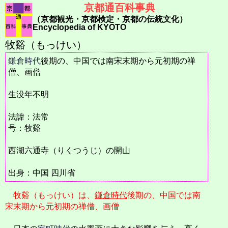
京都通百科事典
（京都観光・京都検定・京都の伝統文化）
Encyclopedia of KYOTO
牧谿（もっけい）
鎌倉時代
後期の、中国では南宋末期から元初期の禅
僧、画僧
生没年不明
法諱：法常
号：牧谿
西湖六通寺（りくつうじ）の開山
出身：中国 四川省
牧谿（もっけい）は、
鎌倉時代
後期の、中国では南
宋末期から元初期の禅僧、画僧