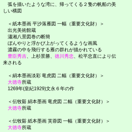
弧を描いたような湾に、帰ってくる２隻の帆船の美
しい構図
＜紙本墨画 平沙落雁図 一幅（重要文化財）＞
出光美術館蔵
瀟湘八景図巻の断簡
ぼんやりと浮かび上がってくるような画風
濃霧の中を飛行する雁の群れが描かれている
豊臣秀吉
、上杉景勝、
徳川秀忠
、松平忠直により伝
来される
＜絹本墨画淡彩 竜虎図 二幅（重要文化財）＞
大徳寺
所蔵
1269年(皇紀1929)文永６年の作
＜伝牧谿 絹本墨画 竜虎図 二幅（重要文化財）＞
大徳寺
所蔵
＜伝牧谿 紙本墨画 芙蓉図 一幅（重要文化財）＞
大徳寺
所蔵