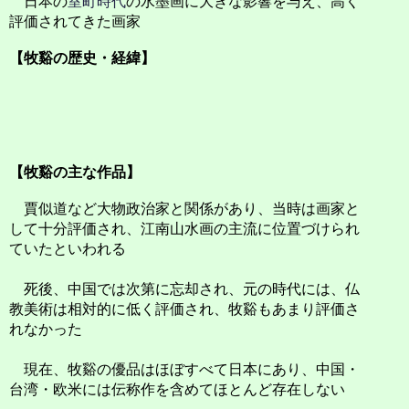
日本の
室町時代
の水墨画に大きな影響を与え、高く
評価されてきた画家
【牧谿の歴史・経緯】
【牧谿の主な作品】
賈似道など大物政治家と関係があり、当時は画家と
して十分評価され、江南山水画の主流に位置づけられ
ていたといわれる
死後、中国では次第に忘却され、元の時代には、仏
教美術は相対的に低く評価され、牧谿もあまり評価さ
れなかった
現在、牧谿の優品はほぼすべて日本にあり、中国・
台湾・欧米には伝称作を含めてほとんど存在しない