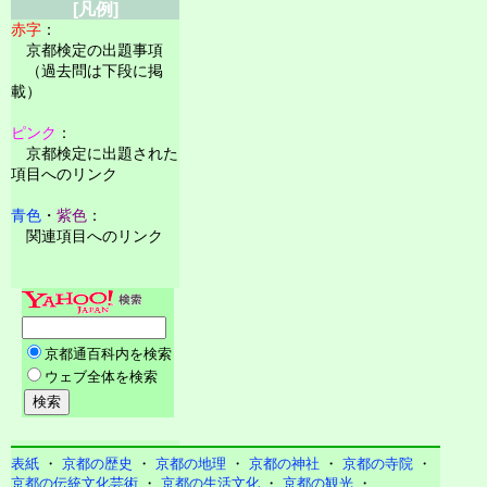
[凡例]
赤字
：
京都検定の出題事項
（過去問は下段に掲
載）
ピンク
：
京都検定に出題された
項目へのリンク
青色
・
紫色
：
関連項目へのリンク
表紙
・
京都の歴史
・
京都の地理
・
京都の神社
・
京都の寺院
・
京都の伝統文化芸術
・
京都の生活文化
・
京都の観光
・