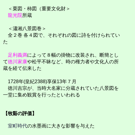
＜栗図・柿図（重要文化財＞
龍光院
所蔵
＜瀟湘八景図巻＞
全２巻 各４図で、それぞれの図に詩を付けられてい
た
足利義満
によって８幅の掛物に改装され、断簡とし
て
徳川家康
や松平不昧など、時の権力者や文化人の所
蔵を経て伝来した
1728年(皇紀2388)享保13年７月
徳川吉宗が、当時大名家に分蔵されていた八景図を
一堂に集め観賞を行ったといわれる
【牧谿の評価】
室町時代
の水墨画に大きな影響を与えた