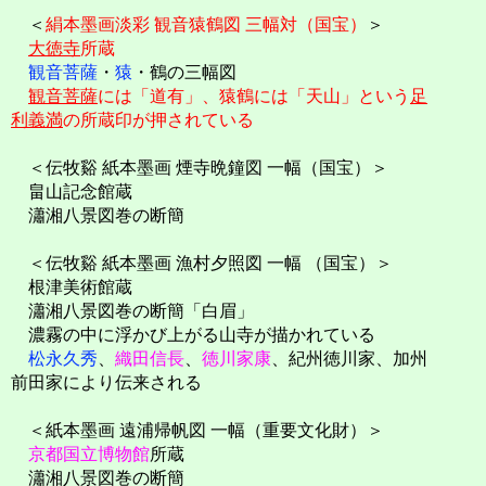
＜
絹本墨画淡彩 観音猿鶴図 三幅対（国宝）
＞
大徳寺
所蔵
観音菩薩
・
猿
・鶴の三幅図
観音菩薩
には「道有」、猿鶴には「天山」という
足
利義満
の所蔵印が押されている
＜伝牧谿 紙本墨画 煙寺晩鐘図 一幅（国宝）＞
畠山記念館蔵
瀟湘八景図巻の断簡
＜伝牧谿 紙本墨画 漁村夕照図 一幅 （国宝）＞
根津美術館蔵
瀟湘八景図巻の断簡「白眉」
濃霧の中に浮かび上がる山寺が描かれている
松永久秀
、
織田信長
、
徳川家康
、紀州徳川家、加州
前田家により伝来される
＜紙本墨画 遠浦帰帆図 一幅（重要文化財）＞
京都国立博物館
所蔵
瀟湘八景図巻の断簡