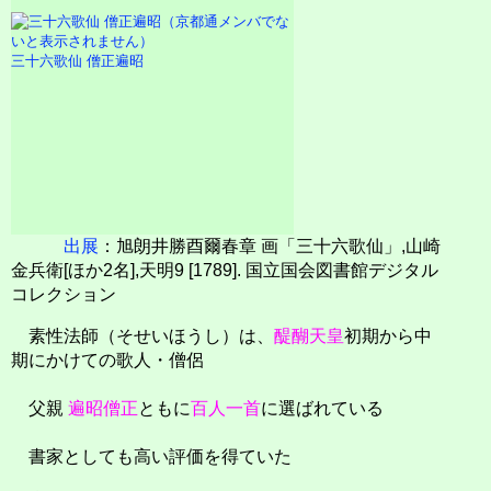
三十六歌仙 僧正遍昭
出展
：旭朗井勝酉爾春章 画「三十六歌仙」,山崎
金兵衛[ほか2名],天明9 [1789]. 国立国会図書館デジタル
コレクション
素性法師（そせいほうし）は、
醍醐天皇
初期から中
期にかけての歌人・僧侶
父親
遍昭僧正
ともに
百人一首
に選ばれている
書家としても高い評価を得ていた