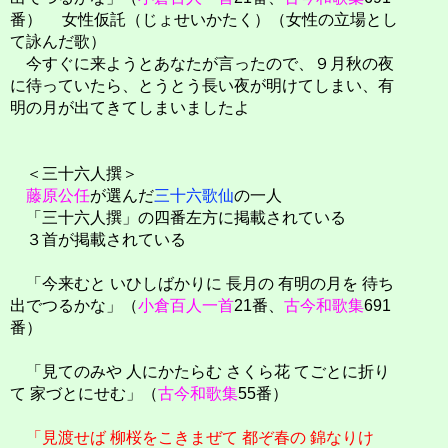
番） 女性仮託（じょせいかたく）（女性の立場とし
て詠んだ歌）
今すぐに来ようとあなたが言ったので、９月秋の夜
に待っていたら、とうとう長い夜が明けてしまい、有
明の月が出てきてしまいましたよ
＜三十六人撰＞
藤原公任
が選んだ
三十六歌仙
の一人
「三十六人撰」の四番左方に掲載されている
３首が掲載されている
「今来むと いひしばかりに 長月の 有明の月を 待ち
出でつるかな」（
小倉百人一首
21番、
古今和歌集
691
番）
「見てのみや 人にかたらむ さくら花 てごとに折り
て 家づとにせむ」（
古今和歌集
55番）
「見渡せば 柳桜をこきまぜて 都ぞ春の 錦なりけ