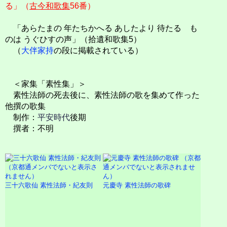
る」（
古今和歌集
56番）
「あらたまの 年たちかへる あしたより 待たるゝも
のは うぐひすの声」（拾遺和歌集5）
（
大伴家持
の段に掲載されている）
＜家集「素性集」＞
素性法師の死去後に、素性法師の歌を集めて作った
他撰の歌集
制作：
平安時代
後期
撰者：不明
三十六歌仙 素性法師・紀友則
元慶寺 素性法師の歌碑