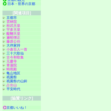
日本・世界の京都
[関連項目]
京都市
雲林院
桓武天皇
宇多天皇
醍醐天皇
遍昭僧正
藤原公任
大伴家持
小倉百人一首
三十六歌仙
古今和歌集
元慶寺
青蓮院
時雨殿
亀山地区
祇園祭
祇園祭の山鉾
占出山
平安時代
[協賛リンク]
京都いいね！