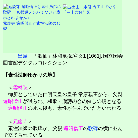
占出山の水引
「三十六歌仙図」
元慶寺 遍昭僧正と素性法師の歌
碑
出展
：「歌仙」林和泉掾,寛文1 [1661]. 国立国会
図書館デジタルコレクション
【素性法師ゆかりの地】
＜
雲林院
＞
御所としていた仁明天皇の皇子 常康親王から、父親
遍昭僧正
が譲られ、和歌・漢詩の会の催しの場となる
遍昭僧正
の死去後も、素性が住んでいたといわれる
＜
元慶寺
＞
素性法師の歌碑が、父親
遍昭僧正
の
歌碑
の横に並ん
で立てられている