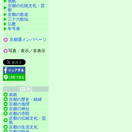
表紙
京都の伝統文化・芸
術
京都の歌道
三十六歌仙
仏教
年号表
京都通メンバページ
写真：表示／非表示
[目次]
表紙
京都の歴史・経緯
京都の地理
京都の神社
京都の寺院
京都の伝統文化・芸
術
京都の生活文化
京都の観光