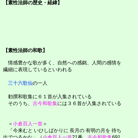
【素性法師の歴史・経緯】
【素性法師の和歌】
情感豊かな歌が多く、自然への感銘、人間の感情を
繊細に表現しているといわれる
三十六歌仙
の一人
勅撰和歌集に６１首が入集されている
そのうち、
古今和歌集
には３６首が入集されている
＜
小倉百人一首
＞
「今来むと いひしばかりに 長月の 有明の月を 待ち
出でつるかな」（
小倉百人一首
21番、
古今和歌集
691