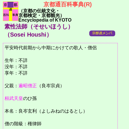
京都通百科事典(R)
（京都の伝統文化・
京都検定・京都観光）
Encyclopedia of KYOTO
素性法師（そせいほうし）
（Sosei Houshi）
平安時代前期から中期にかけての歌人・僧侶
生年：不詳
没年：不詳
享年：不詳
父親：
遍昭僧正
（良岑宗貞）
桓武天皇
のひ孫
本名：良岑玄利（よしみねのはるとし）
僧の階級：権律師