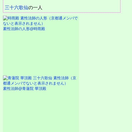
三十六歌仙
の一人
素性法師の人形@時雨殿
素性法師@青蓮院 華頂殿