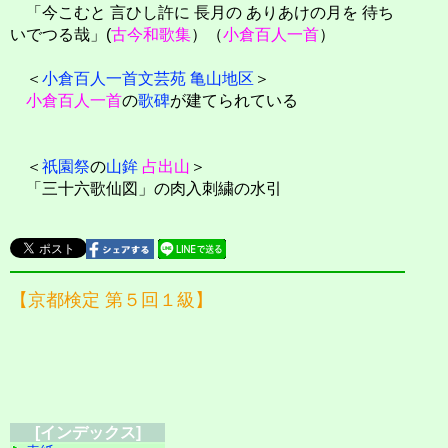
「今こむと 言ひし許に 長月の ありあけの月を 待ち
いでつる哉」(
古今和歌集
）（
小倉百人一首
）
＜
小倉百人一首文芸苑 亀山地区
＞
小倉百人一首
の
歌碑
が建てられている
＜
祇園祭
の
山鉾
占出山
＞
「三十六歌仙図」の肉入刺繍の水引
【京都検定 第５回１級】
[インデックス]