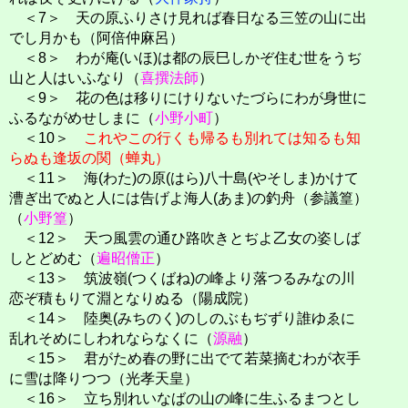
＜7＞ 天の原ふりさけ見れば春日なる三笠の山に出
でし月かも（阿倍仲麻呂）
＜8＞ わが庵(いほ)は都の辰巳しかぞ住む世をうぢ
山と人はいふなり（
喜撰法師
）
＜9＞ 花の色は移りにけりないたづらにわが身世に
ふるながめせしまに（
小野小町
）
＜10＞
これやこの行くも帰るも別れては知るも知
らぬも逢坂の関（蝉丸）
＜11＞ 海(わた)の原(はら)八十島(やそしま)かけて
漕ぎ出でぬと人には告げよ海人(あま)の釣舟（参議篁）
（
小野篁
）
＜12＞ 天つ風雲の通ひ路吹きとぢよ乙女の姿しば
しとどめむ（
遍昭僧正
）
＜13＞ 筑波嶺(つくばね)の峰より落つるみなの川
恋ぞ積もりて淵となりぬる（陽成院）
＜14＞ 陸奥(みちのく)のしのぶもぢずり誰ゆゑに
乱れそめにしわれならなくに（
源融
）
＜15＞ 君がため春の野に出でて若菜摘むわが衣手
に雪は降りつつ（光孝天皇）
＜16＞ 立ち別れいなばの山の峰に生ふるまつとし