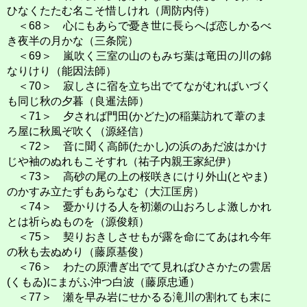
ひなくたたむ名こそ惜しけれ（周防内侍）
＜68＞ 心にもあらで憂き世に長らへば恋しかるべ
き夜半の月かな（三条院）
＜69＞ 嵐吹く三室の山のもみぢ葉は竜田の川の錦
なりけり（能因法師）
＜70＞ 寂しさに宿を立ち出でてながむればいづく
も同じ秋の夕暮（良暹法師）
＜71＞ 夕されば門田(かどた)の稲葉訪れて葦のま
ろ屋に秋風ぞ吹く（源経信）
＜72＞ 音に聞く高師(たかし)の浜のあだ波はかけ
じや袖のぬれもこそすれ（祐子内親王家紀伊）
＜73＞ 高砂の尾の上の桜咲きにけり外山(とやま)
のかすみ立たずもあらなむ（大江匡房）
＜74＞ 憂かりける人を初瀬の山おろしよ激しかれ
とは祈らぬものを（源俊頼）
＜75＞ 契りおきしさせもが露を命にてあはれ今年
の秋も去ぬめり（藤原基俊）
＜76＞ わたの原漕ぎ出でて見ればひさかたの雲居
(くもゐ)にまがふ沖つ白波（藤原忠通）
＜77＞ 瀬を早み岩にせかるる滝川の割れても末に