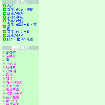
[目次]
表紙
京都の歴史・経緯
京都の地理
京都の神社
京都の寺院
京都の伝統文化・芸
術
京都の生活文化
京都の観光
日本・世界の京都
[関連項目]
京都市
嵯峨野
嵐山
小倉山
明神川
逢坂関
歌道
茶道
古今和歌集
天智天皇
崇徳天皇
後鳥羽天皇
藤原俊成
藤原公任
藤原定家