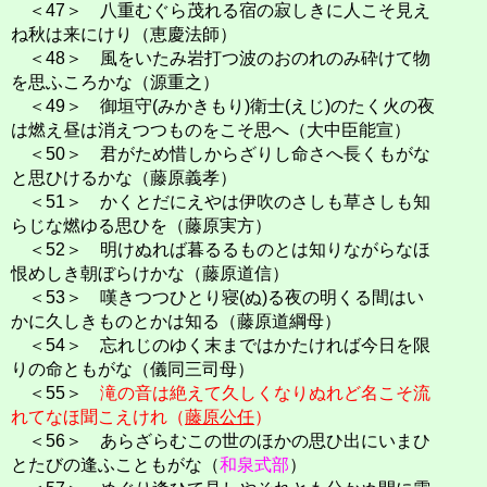
＜47＞ 八重むぐら茂れる宿の寂しきに人こそ見え
ね秋は来にけり（恵慶法師）
＜48＞ 風をいたみ岩打つ波のおのれのみ砕けて物
を思ふころかな（源重之）
＜49＞ 御垣守(みかきもり)衛士(えじ)のたく火の夜
は燃え昼は消えつつものをこそ思へ（大中臣能宣）
＜50＞ 君がため惜しからざりし命さへ長くもがな
と思ひけるかな（藤原義孝）
＜51＞ かくとだにえやは伊吹のさしも草さしも知
らじな燃ゆる思ひを（藤原実方）
＜52＞ 明けぬれば暮るるものとは知りながらなほ
恨めしき朝ぼらけかな（藤原道信）
＜53＞ 嘆きつつひとり寝(ぬ)る夜の明くる間はい
かに久しきものとかは知る（藤原道綱母）
＜54＞ 忘れじのゆく末まではかたければ今日を限
りの命ともがな（儀同三司母）
＜55＞
滝の音は絶えて久しくなりぬれど名こそ流
れてなほ聞こえけれ（
藤原公任
）
＜56＞ あらざらむこの世のほかの思ひ出にいまひ
とたびの逢ふこともがな（
和泉式部
）