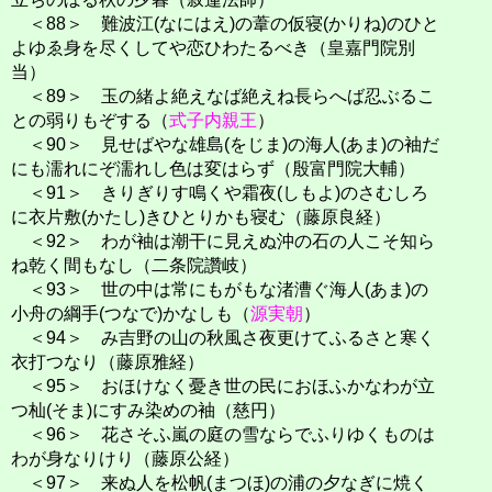
＜88＞ 難波江(なにはえ)の葦の仮寝(かりね)のひと
よゆゑ身を尽くしてや恋ひわたるべき（皇嘉門院別
当）
＜89＞ 玉の緒よ絶えなば絶えね長らへば忍ぶるこ
との弱りもぞする（
式子内親王
）
＜90＞ 見せばやな雄島(をじま)の海人(あま)の袖だ
にも濡れにぞ濡れし色は変はらず（殷富門院大輔）
＜91＞ きりぎりす鳴くや霜夜(しもよ)のさむしろ
に衣片敷(かたし)きひとりかも寝む（藤原良経）
＜92＞ わが袖は潮干に見えぬ沖の石の人こそ知ら
ね乾く間もなし（二条院讚岐）
＜93＞ 世の中は常にもがもな渚漕ぐ海人(あま)の
小舟の綱手(つなで)かなしも（
源実朝
）
＜94＞ み吉野の山の秋風さ夜更けてふるさと寒く
衣打つなり（藤原雅経）
＜95＞ おほけなく憂き世の民におほふかなわが立
つ杣(そま)にすみ染めの袖（慈円）
＜96＞ 花さそふ嵐の庭の雪ならでふりゆくものは
わが身なりけり（藤原公経）
＜97＞ 来ぬ人を松帆(まつほ)の浦の夕なぎに焼く