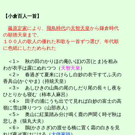
【小倉百人一首】
藤原定家
により、
飛鳥時代
の
天智天皇
から鎌倉時代
の順徳天皇まで、
１００人の歌人の優れた和歌を一首ずつ選び、年代順
に色紙にしたためられた
＜1＞ 秋の田のかりほの庵(いほ)の苫(とま)を粗み
わが衣手は露にぬれつつ（
天智天皇
）
＜2＞ 春過ぎて夏来にけらし白妙の衣干すてふ天の
香具山(かぐやま)（持統天皇）
＜3＞ あしひきの山鳥の尾のしだり尾の長々し夜を
ひとりかも寝む（柿本人麻呂）
＜4＞ 田子の浦にうち出でて見れば白妙の富士の高
嶺に雪は降りつつ（山部赤人）
＜5＞ 奥山に紅葉踏み分け鳴く鹿の声聞く時ぞ秋は
悲しき（猿丸大夫）
＜6＞ 鵲(かささぎ)の渡せる橋に置く霜の白きを見
れば夜ぞ更けにける（
大伴家持
）