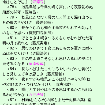
逢はむとぞ思ふ（
崇徳院
）
＜78＞ 淡路島通ふ千鳥の鳴く声にいく夜寝覚めぬ
須磨の関守（源兼昌）
＜79＞ 秋風にたなびく雲のたえ間より漏れ出づる
月の影のさやけさ（藤原顕輔）
＜80＞ 長からむ心も知らず黒髪の乱れて今朝はも
のをこそ思へ（待賢門院堀河）
＜81＞ ほととぎす鳴きつる方をながむればただ有
明の月ぞ残れる（藤原実定）
＜82＞ 思ひわびさても命はあるものを憂きに耐へ
ぬは涙なりけり（道因法師）
＜83＞ 世の中よ道こそなけれ思ひ入る山の奥にも
鹿ぞ鳴くなる（
藤原俊成
）
＜84＞ 長らへばまたこのごろやしのばれむ憂(う)
しと見し世ぞ今は恋しき（藤原清輔）
＜85＞ 夜もすがら物思ふころは明けやらで閨(ね
や)のひまさへつれなかりけり（俊恵法師）
＜86＞ 嘆けとて月やはものを思はするかこち顔な
るわが涙かな（
西行法師
）
＜87＞ 村雨(むらさめ)の露もまだ干ぬ槙の葉に霧
立ちのぼる秋の夕暮（寂蓮法師）