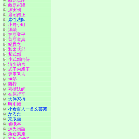
藤原家隆
源実朝
遍昭僧正
素性法師
小野小町
源融
在原業平
菅原道真
紀貫之
和泉式部
紫式部
小式部内侍
清少納言
式子内親王
豊臣秀吉
伊勢
西行
喜撰法師
在原行平
大伴家持
時雨殿
小倉百人一首文芸苑
かるた
京版画
嵯峨本
源氏物語
角倉素庵
本阿弥光悦