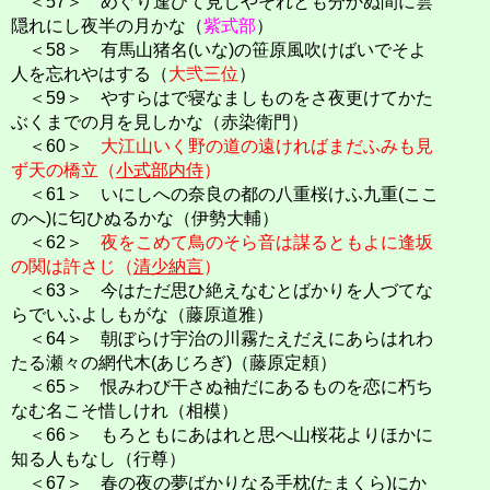
＜57＞ めぐり逢ひて見しやそれとも分かぬ間に雲
隠れにし夜半の月かな（
紫式部
）
＜58＞ 有馬山猪名(いな)の笹原風吹けばいでそよ
人を忘れやはする（
大弐三位
）
＜59＞ やすらはで寝なましものをさ夜更けてかた
ぶくまでの月を見しかな（赤染衛門）
＜60＞
大江山いく野の道の遠ければまだふみも見
ず天の橋立（
小式部内侍
）
＜61＞ いにしへの奈良の都の八重桜けふ九重(ここ
のへ)に匂ひぬるかな（伊勢大輔）
＜62＞
夜をこめて鳥のそら音は謀るともよに逢坂
の関は許さじ（
清少納言
）
＜63＞ 今はただ思ひ絶えなむとばかりを人づてな
らでいふよしもがな（藤原道雅）
＜64＞ 朝ぼらけ宇治の川霧たえだえにあらはれわ
たる瀬々の網代木(あじろぎ)（藤原定頼）
＜65＞ 恨みわび干さぬ袖だにあるものを恋に朽ち
なむ名こそ惜しけれ（相模）
＜66＞ もろともにあはれと思へ山桜花よりほかに
知る人もなし（行尊）
＜67＞ 春の夜の夢ばかりなる手枕(たまくら)にか