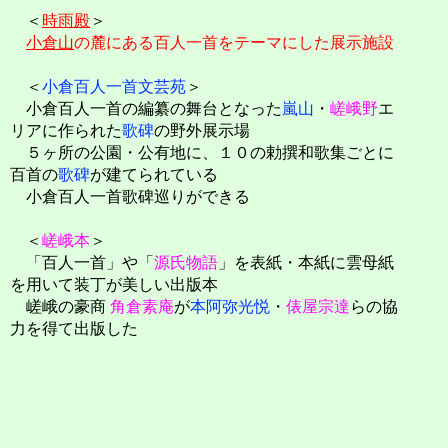
＜
時雨殿
＞
小倉山
の麓にある百人一首をテーマにした展示施設
＜
小倉百人一首文芸苑
＞
小倉百人一首の編纂の舞台となった
嵐山
・
嵯峨野
エ
リアに作られた
歌碑
の野外展示場
５ヶ所の公園・公有地に、１０の勅撰和歌集ごとに
百首の
歌碑
が建てられている
小倉百人一首歌碑巡りができる
＜
嵯峨本
＞
「百人一首」や「
源氏物語
」を表紙・本紙に雲母紙
を用いて装丁が美しい出版本
嵯峨の豪商
角倉素庵
が
本阿弥光悦
・
俵屋宗達
らの協
力を得て出版した