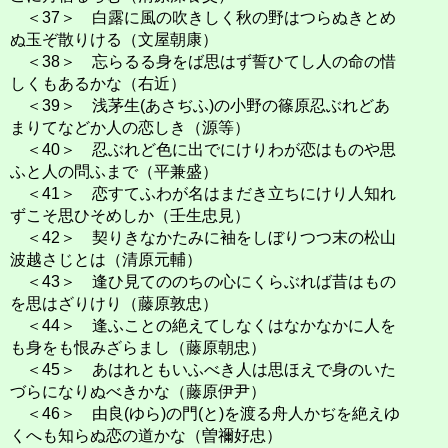
＜37＞ 白露に風の吹きしく秋の野はつらぬきとめ
ぬ玉ぞ散りける（文屋朝康）
＜38＞ 忘らるる身をば思はず誓ひてし人の命の惜
しくもあるかな（右近）
＜39＞ 浅茅生(あさぢふ)の小野の篠原忍ぶれどあ
まりてなどか人の恋しき（源等）
＜40＞ 忍ぶれど色に出でにけりわが恋はものや思
ふと人の問ふまで（平兼盛）
＜41＞ 恋すてふわが名はまだき立ちにけり人知れ
ずこそ思ひそめしか（壬生忠見）
＜42＞ 契りきなかたみに袖をしぼりつつ末の松山
波越さじとは（清原元輔）
＜43＞ 逢ひ見てののちの心にくらぶれば昔はもの
を思はざりけり（藤原敦忠）
＜44＞ 逢ふことの絶えてしなくはなかなかに人を
も身をも恨みざらまし（藤原朝忠）
＜45＞ あはれともいふべき人は思ほえで身のいた
づらになりぬべきかな（藤原伊尹）
＜46＞ 由良(ゆら)の門(と)を渡る舟人かぢを絶えゆ
くへも知らぬ恋の道かな（曽禰好忠）