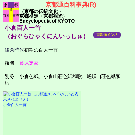
京都通百科事典(R)
（京都の伝統文化・
京都検定・京都観光）
Encyclopedia of KYOTO
小倉百人一首
（おぐらひゃくにんいっしゅ）
鎌倉時代
初期の百人一首
撰者：
藤原定家
別称：小倉色紙、小倉山荘色紙和歌、嵯峨山荘色紙和
歌
小倉百人一首