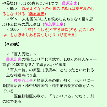
や藻塩(もしほ)の身もこがれつつ（
藤原定家
）
＜98＞
風そよぐならの小川の夕暮れは禊ぞ夏のし
るしなりける（
藤原家隆
）
＜99＞ 人も愛(を)し人も恨めしあぢきなく世を思
ふゆゑにもの思ふ身は（
後鳥羽上皇
）
＜100＞
百敷(ももしき)や古き軒端(のきば)のしの
ぶにもなほ余りある昔なりけり（順徳天皇）
【その他】
＜「百人秀歌」＞
藤原定家
の撰により同じ形式で、100人の歌人から一
首ずつ100首を選んで編まれた私撰集
「百人一首」の原型（原撰本）となったといわれる
主な相違点は２点
後鳥羽上皇
と順徳天皇の歌が無く、代わりに一
条院皇后宮・権中納言国信・権中納言長方の歌が入っ
ている
源俊頼朝臣の歌が、「うかりける」でなく、別
の歌である