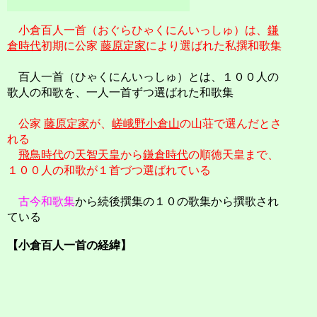
小倉百人一首（おぐらひゃくにんいっしゅ）は、
鎌
倉時代
初期に公家
藤原定家
により選ばれた私撰和歌集
百人一首（ひゃくにんいっしゅ）とは、１００人の
歌人の和歌を、一人一首ずつ選ばれた和歌集
公家
藤原定家
が、
嵯峨野
小倉山
の山荘で選んだとさ
れる
飛鳥時代
の
天智天皇
から
鎌倉時代
の順徳天皇まで、
１００人の和歌が１首づつ選ばれている
古今和歌集
から続後撰集の１０の歌集から撰歌され
ている
【小倉百人一首の経緯】