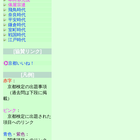
俵屋宗達
飛鳥時代
奈良時代
平安時代
鎌倉時代
室町時代
戦国時代
江戸時代
[協賛リンク]
京都いいね！
[凡例]
赤字
：
京都検定の出題事項
（過去問は下段に掲
載）
ピンク
：
京都検定に出題された
項目へのリンク
青色
・
紫色
：