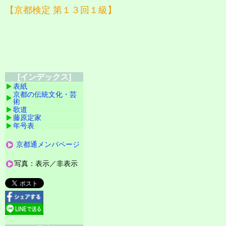
【京都検定 第１３回１級】
[インデックス]
表紙
京都の伝統文化・芸
術
歌道
藤原定家
年号表
京都通メンバページ
写真：表示／非表示