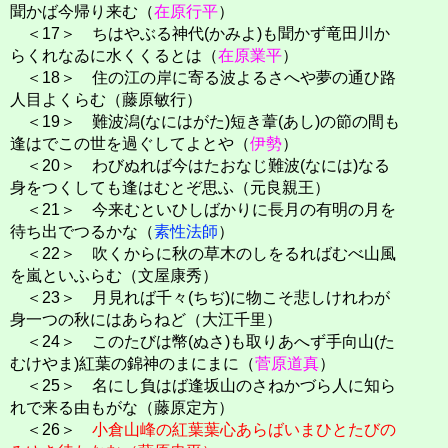
聞かば今帰り来む（
在原行平
）
＜17＞ ちはやぶる神代(かみよ)も聞かず竜田川か
らくれなゐに水くくるとは（
在原業平
）
＜18＞ 住の江の岸に寄る波よるさへや夢の通ひ路
人目よくらむ（藤原敏行）
＜19＞ 難波潟(なにはがた)短き葦(あし)の節の間も
逢はでこの世を過ぐしてよとや（
伊勢
）
＜20＞ わびぬれば今はたおなじ難波(なには)なる
身をつくしても逢はむとぞ思ふ（元良親王）
＜21＞ 今来むといひしばかりに長月の有明の月を
待ち出でつるかな（
素性法師
）
＜22＞ 吹くからに秋の草木のしをるればむべ山風
を嵐といふらむ（文屋康秀）
＜23＞ 月見れば千々(ちぢ)に物こそ悲しけれわが
身一つの秋にはあらねど（大江千里）
＜24＞ このたびは幣(ぬさ)も取りあへず手向山(た
むけやま)紅葉の錦神のまにまに（
菅原道真
）
＜25＞ 名にし負はば逢坂山のさねかづら人に知ら
れで来る由もがな（藤原定方）
＜26＞
小倉山峰の紅葉葉心あらばいまひとたびの