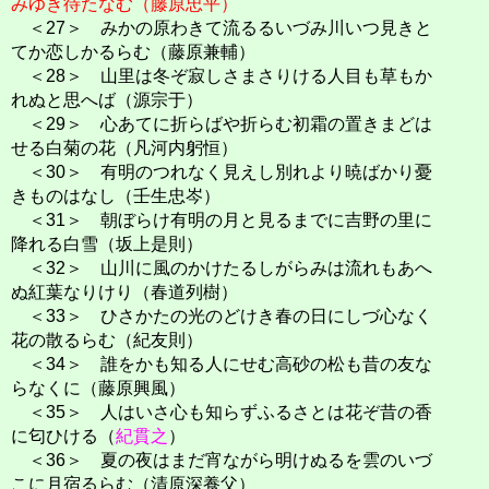
みゆき待たなむ（藤原忠平）
＜27＞ みかの原わきて流るるいづみ川いつ見きと
てか恋しかるらむ（藤原兼輔）
＜28＞ 山里は冬ぞ寂しさまさりける人目も草もか
れぬと思へば（源宗于）
＜29＞ 心あてに折らばや折らむ初霜の置きまどは
せる白菊の花（凡河内躬恒）
＜30＞ 有明のつれなく見えし別れより暁ばかり憂
きものはなし（壬生忠岑）
＜31＞ 朝ぼらけ有明の月と見るまでに吉野の里に
降れる白雪（坂上是則）
＜32＞ 山川に風のかけたるしがらみは流れもあへ
ぬ紅葉なりけり（春道列樹）
＜33＞ ひさかたの光のどけき春の日にしづ心なく
花の散るらむ（紀友則）
＜34＞ 誰をかも知る人にせむ高砂の松も昔の友な
らなくに（藤原興風）
＜35＞ 人はいさ心も知らずふるさとは花ぞ昔の香
に匂ひける（
紀貫之
）
＜36＞ 夏の夜はまだ宵ながら明けぬるを雲のいづ
こに月宿るらむ（清原深養父）