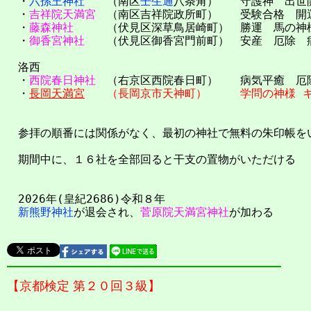
・
六孫王神社
（南区
壬生通
八条角） 守護神 出世
・
吉祥院天満宮
（南区吉祥院政所町） 受験合格 開
・
藤森神社
（伏見区深草鳥居崎町） 勝運 馬の神様
・
御香宮神社
（伏見区御香宮門前町） 安産 厄除 
洛西
・
西院春日神社
（右京区西院春日町） 病気平癒 厄
・
長岡天満宮
（長岡京市天神町） 学問の神様 キ
参拝の順番には関係がなく、最初の神社で無料の朱印帳を
期間中に、１６社を全部回ると干支の置物がいただける
2026年(皇紀2686)令和８年
新熊野神社
が退会され、
菅原院天満宮神社
が加わる
【京都検定 第２０回３級】