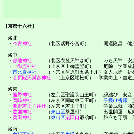
【京都十六社】
洛北
・
今宮神社
（北区紫野今宮町） 開運隆昌 健
洛中
・
敷地神社
（北区衣笠天神森町） わら天神 安産
・
上御霊神社
（上京区上御霊竪町） 厄除 学業成
・
市比賣神社
（下京区河原町五条下ル）女人厄除 祈
・
菅原院天満宮神社
（上京区堀松町） 学業向上・書道
洛東
・
熊野神社
（左京区聖護院山王町） 縁結び 安産
・
岡崎神社
（左京区岡崎東天王町）
子授け祈願
安
・
熊野若王子神社
（左京区若王子町） 学業成就 商
・
豊国神社
（
東山区
茶屋町） 出世開運 厄除
・
粟田神社
（
東山区
粟田口
鍛冶町） 旅立ち守護 
洛南