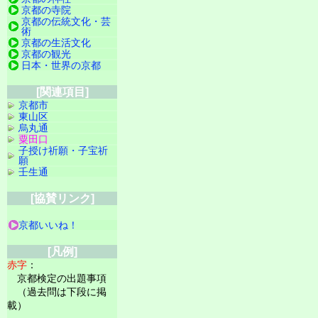
京都の寺院
京都の伝統文化・芸
術
京都の生活文化
京都の観光
日本・世界の京都
[関連項目]
京都市
東山区
烏丸通
粟田口
子授け祈願・子宝祈
願
壬生通
[協賛リンク]
京都いいね！
[凡例]
赤字
：
京都検定の出題事項
（過去問は下段に掲
載）