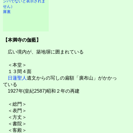
庫裏
【本満寺の伽藍】
広い境内が、築地塀に囲まれている
＜本堂＞
１３間４面
日蓮聖人
遺文からの写しの扁額「廣布山」がかかっ
ている
1927年(皇紀2587)昭和２年の再建
＜総門＞
＜表門＞
＜方丈＞
＜書院＞
＜客殿＞