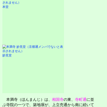
本堂
妙見堂
本満寺（ほんまんじ）は、
相国寺
の東、
寺町通
に並
ぶ寺院の一つで、築地塀が、上立売通から南に続いて