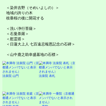
＜染井吉野（そめいよしの）＞
地域の誇りの木
枝垂桜の後に開花する
＜洗い浄行菩薩＞
＜石曼荼羅＞
＜慰霊搭＞
＜日蓮大上人 七百遠忌報恩記念の石碑＞
＜山中鹿之助幸盛墓地の石標＞
法泉院 山門
法泉院 表札