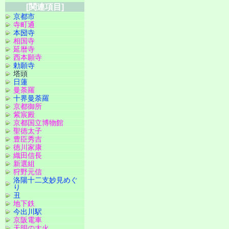
[関連項目]
京都市
寺町通
本圀寺
相国寺
延暦寺
西本願寺
勅願寺
塔頭
日蓮
曼荼羅
十界曼荼羅
京都御所
紫宸殿
京都国立博物館
聖徳太子
豊臣秀吉
徳川家康
織田信長
新選組
狩野元信
洛陽十二支妙見めぐ
り
丑
地下鉄
今出川駅
京阪電車
天明の大火