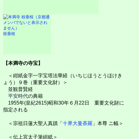
枝垂桜
【本満寺の寺宝】
＜紺紙金字一字宝塔法華経（いちじほうとうほけき
ょう）９巻（重要文化財）＞
並観普賢経
平安時代
の典籍
1955年(皇紀2615)昭和30年６月22日 重要文化財に
指定される
＜宗祖日蓮大聖人真蹟「
十界大曼荼羅
」本尊 ニ幅＞
＜伝上宮太子筆紺紙＞