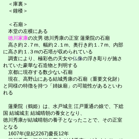
＜庫裏＞
＜鐘楼＞
＜石廟＞
本堂の左横にある
徳川家康
の次男 徳川秀康の正室 蓮乗院の石廟
高さ約２.７m、幅約２.１m、奥行き約１.７m、内部
に高さ約１.３mの石塔が収められている
調査により、極彩色の天女や
仏像
の浮き彫りが施さ
れていた豪華な石造物と判明する
京都に現存する数少ない石廟
現在、高野山にある結城秀康の石廟（重要文化財）
と同様の特徴を持つ「姉妹廟」の可能性があるといわ
れる
蓮乗院（鶴姫）は、水戸城主 江戸重通の娘で、下総
国 結城城主 結城晴朝の養女となり、
徳川秀康が結城晴朝の養子となったことで、その正室
となる
1607年(皇紀2267)慶長12年