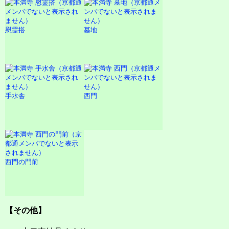
慰霊搭
墓地
手水舎
西門
西門の門前
【その他】