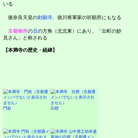
いる
後奈良天皇の
勅願寺
、徳川将軍家の祈願所にもなる
京都御所
の
丑
の方角（北北東）にあり、「出町の妙
見さん」と称される
【本満寺の歴史・経緯】
門前
石標