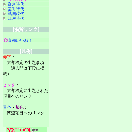
鎌倉時代
室町時代
戦国時代
江戸時代
[協賛リンク]
京都いいね！
[凡例]
赤字
：
京都検定の出題事項
（過去問は下段に掲
載）
ピンク
：
京都検定に出題された
項目へのリンク
青色
・
紫色
：
関連項目へのリンク