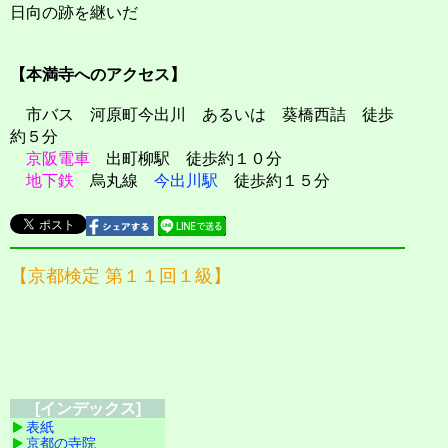
日向の跡を継いだ
【本満寺へのアクセス】
市バス 河原町今出川 あるいは 葵橋西詰 徒歩
約５分
京阪電車
出町柳駅 徒歩約１０分
地下鉄
烏丸線
今出川駅
徒歩約１５分
【京都検定 第１１回１級】
[インデックス]
表紙
京都の寺院