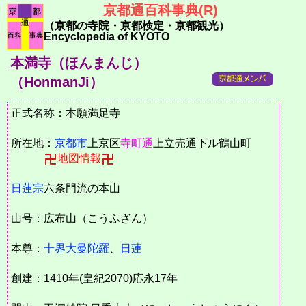
京都通百科事典(R)
（京都の寺院・京都検定・京都観光）
Encyclopedia of KYOTO
本満寺（ほんまんじ）
（HonmanJi）
正式名称：本願満足寺
所在地：
京都市
上京区
寺町通
上立売通下ル鶴山町
地図情報
日蓮宗
六条門流の本山
山号：広布山（こうふざん）
本尊：
十界大曼陀羅
、
日蓮
創建：1410年(皇紀2070)応永17年