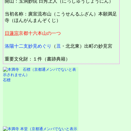
開山：玉洞妙院 日秀上人（にっしゅうしょうにん）
当初名称：廣宣流布山（こうせんるふざん）本願満足
寺（ほんがんまんぞくじ）
日蓮宗
京都十六本山の一つ
洛陽十二支妙見めぐり
（
丑
・北北東）出町の妙見宮
重要文化財：１件（書跡典籍）
石標