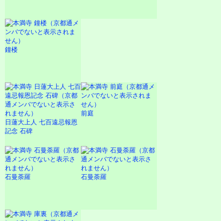
鐘楼
前庭
日蓮大上人 七百遠忌報恩
記念 石碑
石曼荼羅
石曼荼羅