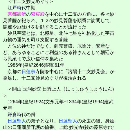
＜十二支妙見めぐり＞
江戸時代
中期
京都御所
の
紫宸殿
を中心に十二支の方角に、各々妙
見菩薩が祀られ、１２の妙見菩薩を順番に訪問して、
開運や厄除けを祈願することが流行った
妙見菩薩とは、北極星、北斗七星を神格化した宇宙
万物の運気を司り支配する菩薩
方位の神だけでなく、商売繁盛、厄除け、安産な
ど、あらゆることにご利益のある神さんとして朝廷か
ら民衆まで広い信仰を集めた
1986年(皇紀2646)昭和61年
京都の
日蓮宗
寺院を中心に「洛陽十二支妙見会」が
発足し、十二支妙見めぐりが復活される
＜開山 玉洞妙院 日秀上人（にっしゅうしょうにん）
＞
1264年(皇紀1924)文永元年−1334年(皇紀1994)建武
元年
鎌倉時代
の僧
日蓮聖人
の弟子となり、
日蓮聖人
の死去の後、身延
山の日蓮廟所守護の輪番、上総 妙光寺(後の藻原寺)で