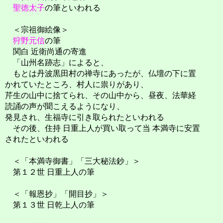
聖徳太子
の筆といわれる
＜宗祖御絵像＞
狩野元信
の筆
関白 近衛尚通の寄進
「山州名跡志」によると、
もとは丹波黒田村の禅寺にあったが、仏壇の下に置
かれていたところ、村人に祟りがあり、
芹生の山中に捨てられ、その山中から、昼夜、法華経
読誦の声が聞こえるようになり、
発見され、生福寺に引き取られたといわれる
その後、住持 日重上人が買い取って当 本満寺に安置
されたといわれる
＜「本満寺御書」「三大秘法鈔」＞
第１２世 日重上人の筆
＜「報恩抄」「開目抄」＞
第１３世 日乾上人の筆