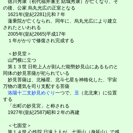
徳川秀康（初代福井藩主 結城秀康）が亡くなり、そ
の後、公家 烏丸光広の正室となる
1621年(皇紀2281)元和７年
蓮乗院が亡くなられ、同年に、烏丸光広により建立
されたといわれる
2005年(皇紀2665)平成17年
１年がかりで修復され完成する
＜妙見堂＞
山門横に立つ
第１３世 日乾上人が刻んだ能勢妙見山にあるものと
同体の妙見菩薩が祀られている
妙見菩薩は、北極星、北斗七星を神格化した、宇宙
万物の運気を司り支配する菩薩
洛陽十二支妙見めぐり
一つで、
丑
（北北東）に位置
する
「出町の妙見宮」と称される
1927年(皇紀2587)昭和２年の再建
＜七面堂＞
第１４世 心性院 日遠上人が、七面山（身延山）で感