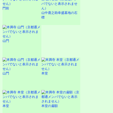
門前
山中鹿之助幸盛墓地の石
標
山門
山門
本堂
本堂
本堂の扁額