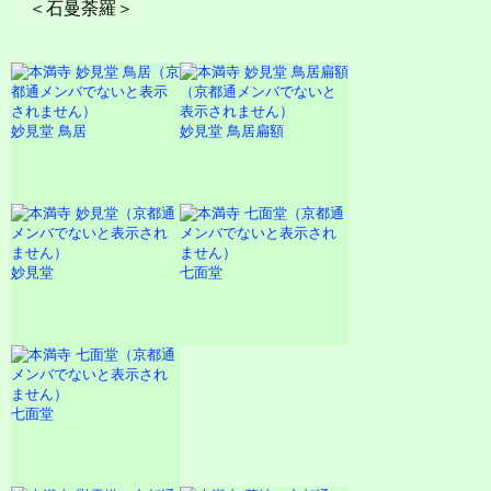
＜石曼荼羅＞
妙見堂 鳥居
妙見堂 鳥居扁額
妙見堂
七面堂
七面堂