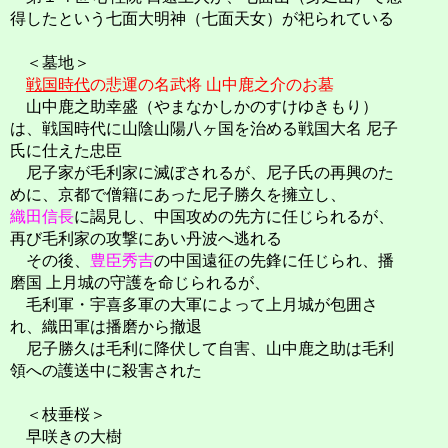
得したという七面大明神（七面天女）が祀られている
＜墓地＞
戦国時代
の悲運の名武将 山中鹿之介のお墓
山中鹿之助幸盛（やまなかしかのすけゆきもり）
は、戦国時代に山陰山陽八ヶ国を治める戦国大名 尼子
氏に仕えた忠臣
尼子家が毛利家に滅ぼされるが、尼子氏の再興のた
めに、京都で僧籍にあった尼子勝久を擁立し、
織田信長
に謁見し、中国攻めの先方に任じられるが、
再び毛利家の攻撃にあい丹波へ逃れる
その後、
豊臣秀吉
の中国遠征の先鋒に任じられ、播
磨国 上月城の守護を命じられるが、
毛利軍・宇喜多軍の大軍によって上月城が包囲さ
れ、織田軍は播磨から撤退
尼子勝久は毛利に降伏して自害、山中鹿之助は毛利
領への護送中に殺害された
＜枝垂桜＞
早咲きの大樹