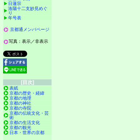
日蓮宗
洛陽十二支妙見めぐ
り
年号表
京都通メンバページ
写真：表示／非表示
[目次]
表紙
京都の歴史・経緯
京都の地理
京都の神社
京都の寺院
京都の伝統文化・芸
術
京都の生活文化
京都の観光
日本・世界の京都