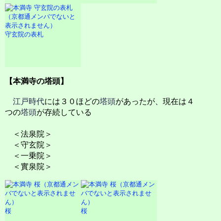
守玄院の表札
【本満寺の塔頭】
江戸時代
には３０ほどの
塔頭
があったが、現在は４
つの
塔頭
が存続している
＜法泉院＞
＜守玄院＞
＜一乗院＞
＜實泉院＞
桜
桜