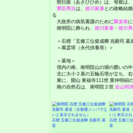
朝日姫（あさひひめ）は、母親は、
豊臣秀吉
は、
徳川家康
との政略結婚
る
大政所の病気看護のために
聚楽第
に
南明院に葬られ、
徳川家康
・
徳川秀
＜石標「五條三位俊成卿 兆殿司 墓
＜萬霊塔（永代供養塔）＞
＜墓地＞
境内の南、南明院山の塀の囲いの中
北に大小２基の五輪石塔が立ち、右
東に、開山 東福寺111世 業仲明紹
南の自然石は、南明院２世
吉山明
石標 五條三位俊成卿 兆殿司 墓
石標 五條三位
道
道