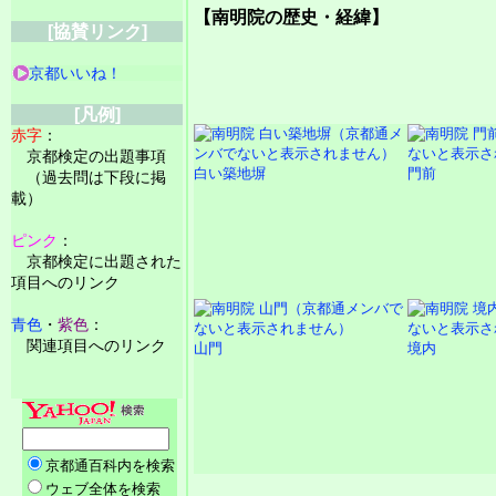
【南明院の歴史・経緯】
[協賛リンク]
京都いいね！
[凡例]
赤字
：
京都検定の出題事項
白い築地塀
門前
（過去問は下段に掲
載）
ピンク
：
京都検定に出題された
項目へのリンク
青色
・
紫色
：
関連項目へのリンク
山門
境内