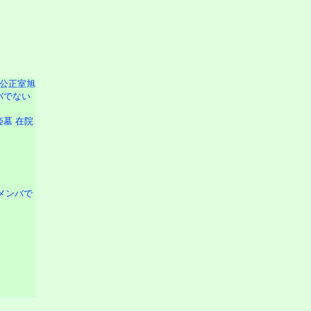
姫墓 在院