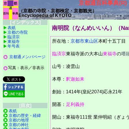
京都通百科事典(R)
（京都の寺院・京都検定・京都観光）
Encyclopedia of KYOTO
[インデックス]
南明院（なんめいいん）
（Na
表紙
京都の寺院
臨済宗
所在地：
京都市
東山区
本町十五丁
東福寺
年号表
臨済宗
東福寺派の大本山
東福寺
の
塔
京都通メンバページ
山号：凌雲山
写真：表示／非表示
本尊：
釈迦如来
創始：1414年(皇紀2074)応永21年
開基：
足利義持
[目次]
表紙
京都の歴史・経緯
開山：東福寺111世 業仲明紹（ぎょ
京都の地理
京都の神社