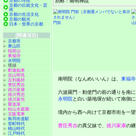
京都の寺院
別称：南明禅院
京都の伝統文化・芸
術
京都の生活文化
京都の観光
門前
山
日本・世界の京都
[関連項目]
京都市
東山区
稲荷山
東福寺
永明院
塔頭
釈迦如来
吉山明兆
南明院（なんめいいん）は、
東福寺
足利義持
豊臣秀吉
徳川家康
六波羅門・勅使門の前の通りを南に
徳川秀忠
永明院
と白い築地塀が続いて南側に
徳川家光
聚楽第
枯山水庭園
境内から西へ向けて京都市街を一望
京阪電車
鳥羽街道駅
室町時代
豊臣秀吉
の異父妹で、
徳川家康
の継
桃山時代
江戸時代