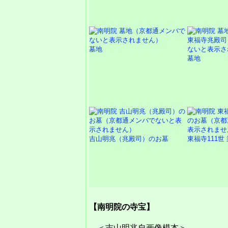
墓地
墓地
吉山明兆（兆殿司）のお墓
東福寺111世
【南明院の寺宝】
＜吉山明兆自画像模本＞