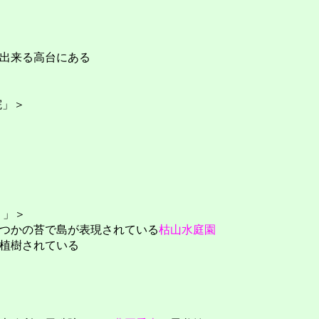
出来る高台にある
院」＞
）」＞
つかの苔で島が表現されている
枯山水庭園
植樹されている