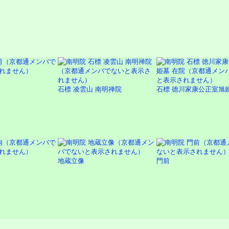
石標 凌雲山 南明禅院
石標 徳川家康公正室旭
地蔵立像
門前