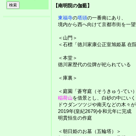
【南明院の伽藍】
東福寺
の
塔頭
の一番南にあり、
境内から西へ向けて京都市街を一望
＜山門＞
＜石標「徳川家康公正室旭姫墓 在
＜本堂＞
徳川家歴代の位牌が祀られている
＜庫裏＞
＜庭園「蒼穹庭（そうきゅう-てい
稲荷山
を借景とし、白砂の中にいく
ドウダンツツジや南天などの木々が
2019年(皇紀2679)令和元年に完成
明貫恒生の作庭
＜朝日姫のお墓（五輪塔）＞