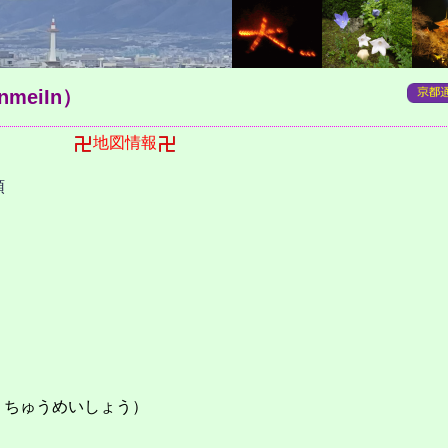
nmeiIn）
目
地図情報
頭
うちゅうめいしょう）