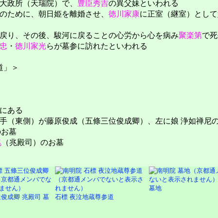
大政所（天瑞院）で、
豊臣秀吉
の異父妹といわれる
のために、朝日姫を離婚させ、
徳川家康
に正室（継室）として
戻り、その後、駿河に戻ることの心労から心を病み
聚楽第
で死
忠
・
徳川家光
らが墓参に訪れたといわれる
道」＞
にある
手（東側）が藤原俊成（五條三位俊成卿）、左に娘 浄如禅尼
のお墓
兆
（兆殿司）のお墓
墓地
俊成卿 兆殿司 墓
石標 夜泣地蔵尊参道