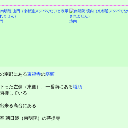
門
境内
の南部にある
東福寺
の
塔頭
下った左側（東側）、一番南にある
塔頭
隣接している
出来る高台にある
室 朝日姫（南明院）の菩提寺