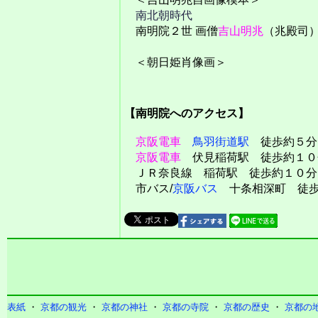
南北朝時代
南明院２世 画僧
吉山明兆
（兆殿司
＜朝日姫肖像画＞
【南明院へのアクセス】
京阪電車
鳥羽街道駅
徒歩約５分
京阪電車
伏見稲荷駅 徒歩約１０
ＪＲ奈良線 稲荷駅 徒歩約１０分
市バス/
京阪バス
十条相深町 徒歩
表紙
・
京都の観光
・
京都の神社
・
京都の寺院
・
京都の歴史
・
京都の