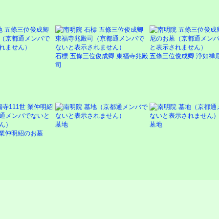
石標 五條三位俊成卿 東福寺兆殿
五條三位俊成卿 浄如禅
司
墓地
墓地
 業仲明紹のお墓