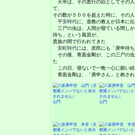
天帝は、その悪行の罰としてその人
て、
その数が５００を超えた時に、その人
平安時代
に、道教の教えが日本に伝
三尸の虫は、人間が寝ている間しか
待ち」という風習が、
貴族の間で行われてきた
室町時代
には、庶民にも「庚申待ち
その後、青面金剛が、この三尸の虫
た
この日、寝ないで一晩一心に願い続
青面金剛は、「庚申さん」と称され
山門
山門