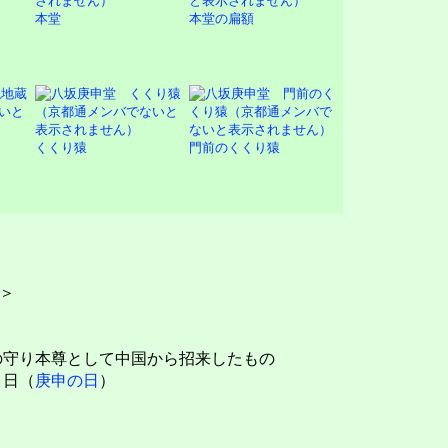
本堂
本堂の扁額
くくり猿
門前のくくり猿
＞
の守り本尊として中国から招来したもの
１日（
庚申の日
）
＞