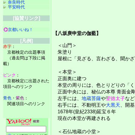
奈良時代
平安時代
[協賛リンク]
京都いいね！
【八坂庚申堂の伽藍】
[凡例]
＜山門＞
赤字
：
朱塗り
京都検定の出題事項
（過去問は下段に掲
屋根に「見ざる、言わざる、聞かざ
載）
＜本堂＞
ピンク
：
正面奥に建つ
京都検定に出題された
本堂の周りには、色とりどりの「く
項目へのリンク
正面中央には、秘仏の本尊 青面金
青色
・
紫色
：
左手には、
地蔵菩薩
や
聖徳太子
など
関連項目へのリンク
右手には、不動明王や
大黒天
、開
1678年(皇紀2338)延宝６年
現在の本堂が再建される
＜石仏地蔵の小堂＞