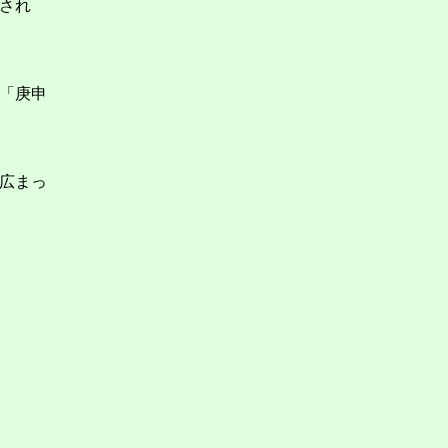
され
「庚申
広まっ