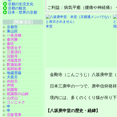
京都の生活文化
ご利益：病気平癒（腰痛や神経痛）
京都の観光
日本・世界の京都
[関連項目]
本堂
境
京都市
東山区
一条戻橋
秦河勝
秦氏
聖徳太子
三善清行
法観寺
浄蔵貴所
釈迦如来
薬師如来
地蔵菩薩
金剛寺（こんごうじ）八坂庚申堂（
大黒天
弁財天
声明
日本三庚申の一つで、庚申信仰発祥
祇園祭
祇園祭の山鉾
境内には、多くのくくり猿が吊り下
山伏山
コンニャク
申
申
【八坂庚申堂の歴史・経緯】
京阪電車