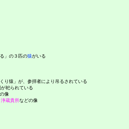
る」の３匹の
猿
がいる
くり猿」が、参拝者により吊るされている
剛が祀られている
の像
基
浄蔵貴所
などの像