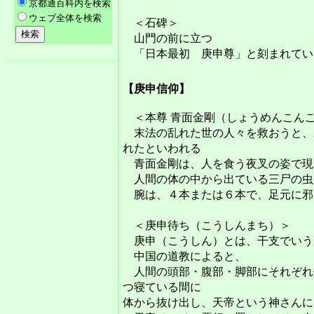
＜石碑＞
山門の前に立つ
「日本最初 庚申尊」と刻まれてい
【庚申信仰】
＜本尊 青面金剛（しょうめんこん
末法の乱れた世の人々を救おうと、
れたといわれる
青面金剛は、人を食う夜叉の姿で現
人間の体の中から出ている三尸の虫
腕は、４本または６本で、足元に邪
＜庚申待ち（こうしんまち）＞
庚申（こうしん）とは、干支でいう
中国の道教によると、
人間の頭部・腹部・脚部にそれぞれ
つ寝ている間に
体から抜け出し、天帝という神さんに