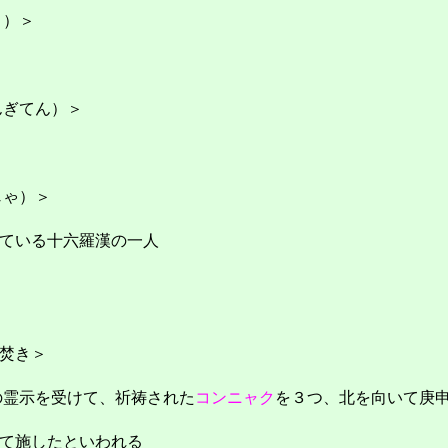
う）＞
＞
んぎてん）＞
じゃ）＞
ている十六羅漢の一人
焚き＞
の霊示を受けて、祈祷された
コンニャク
を３つ、北を向いて庚
て施したといわれる