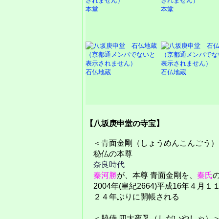
本堂
本堂
石仏地蔵
石仏地蔵
【八坂庚申堂の寺宝】
＜青面金剛（しょうめんこんごう）
秘仏の本尊
奈良時代
秦河勝
が、本尊 青面金剛を、
秦氏
2004年(皇紀2664)平成16年４月１
２４年ぶりに開帳される
＜脇侍 四大夜叉（しだいやしゃ）