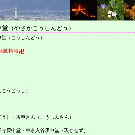
申堂（やさかこうしんどう）
申堂（こうしんどう）
地図情報
んごうどうし）
どう）・庚申さん（こうしんさん）
王寺庚申堂・東京入谷庚申堂（現存せず）