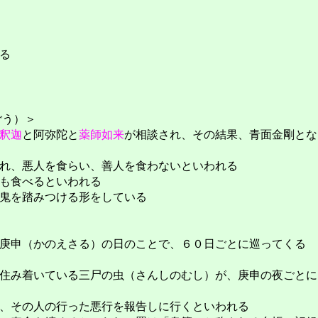
る
ごう）＞
釈迦
と阿弥陀と
薬師如来
が相談され、その結果、青面金剛とな
れ、悪人を食らい、善人を食わないといわれる
も食べるといわれる
鬼を踏みつける形をしている
庚申（かのえさる）の日のことで、６０日ごとに巡ってくる
住み着いている三尸の虫（さんしのむし）が、庚申の夜ごとに
、その人の行った悪行を報告しに行くといわれる