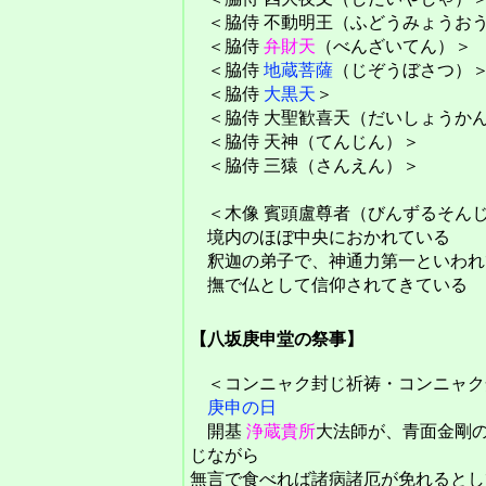
＜脇侍 不動明王（ふどうみょうお
＜脇侍
弁財天
（べんざいてん）＞
＜脇侍
地蔵菩薩
（じぞうぼさつ）
＜脇侍
大黒天
＞
＜脇侍 大聖歓喜天（だいしょうか
＜脇侍 天神（てんじん）＞
＜脇侍 三猿（さんえん）＞
＜木像 賓頭盧尊者（びんずるそん
境内のほぼ中央におかれている
釈迦の弟子で、神通力第一といわれ
撫で仏として信仰されてきている
【八坂庚申堂の祭事】
＜コンニャク封じ祈祷・コンニャク
庚申の日
開基
浄蔵貴所
大法師が、青面金剛
じながら
無言で食べれば諸病諸厄が免れるとし