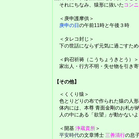
それにちなみ、猿形に抜いた
コンニ
＜庚申護摩供＞
庚申の日
の午前11時と午後３時
＜タレコ封じ＞
下の世話にならず元気に過ごすため
＜鈎召祈祷（こうちょうきとう）＞
家出人・行方不明・失せ物を引き寄
【その他】
＜くくり猿＞
色とりどりの布で作られた猿の人形
体内には、本尊 青面金剛のお札が
人の中にある「欲望」が動かないよ
＜開基
浄蔵貴所
＞
平安時代
の文章博士
三善清行
の息