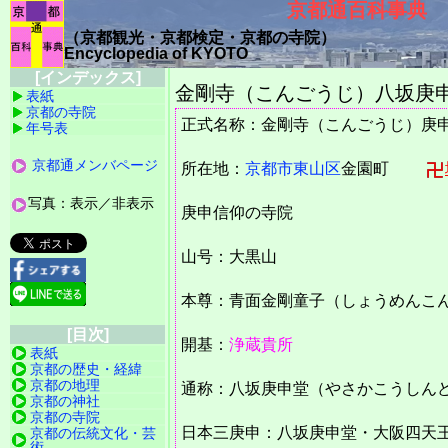
京都通百科事典
（京都観光・京都検定・京都の寺院）
Encyclopedia of KYOTO
[インデックス]
金剛寺（こんごうじ）八坂庚
表紙
京都の寺院
正式名称：金剛寺（こんごうじ）庚
年号表
京都通メンバページ
所在地：
京都市
東山区
金園町
写真：表示／非表示
庚申信仰の寺院
山号：大黒山
本尊：青面金剛童子（しょうめんこ
[目次]
開基：
浄蔵貴所
表紙
京都の歴史・経緯
京都の地理
通称：八坂庚申堂（やさかこうしん
京都の神社
京都の寺院
日本三庚申：八坂庚申堂・大阪四天
京都の伝統文化・芸
術