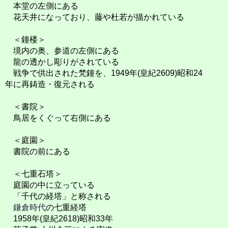
本堂の左側にある
花天井になっており、藤や杜若が描かれている
＜鐘楼＞
境内の奥、参道の左側にある
龍の透かし彫りがされている
戦争で供出された梵鐘を、1949年(皇紀2609)昭和24
年に再鋳造・復元される
＜書院＞
鳥居をくぐって右側にある
＜庭園＞
書院の前にある
＜七重石塔＞
庭園の中に立っている
「千代の経塔」と称される
鎌倉時代
の七重経塔
1958年(皇紀2618)昭和33年