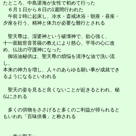
たところ、中島湛海が女性で初めて行った
６月１日から８日の1週間行われた
午前２時に起床し、冷水・斎戒沐浴・朝座・昼座・
夕座を行う、精神と体力が必要な難行とされる
聖天尊は、湿婆神という破壊神で、欲心強く、
十一面観世音菩薩の教えにより慈心、平等の心に改
め、仏法の守護神になった
御浴油秘供は、聖天尊の煩悩を清浄な油で洗い流
し、
本来の神力を増し、人々のあらゆる願い事が成就でき
るようになるといわれる
聖天の姿を見ると良くないことが起きるとわれ、秘
仏にされる
多くの供物をささげると多くのご利益が得られると
もいわれ「百味供養」と称される