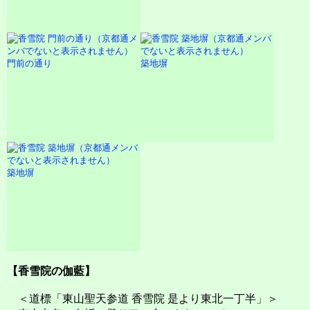
門前の通り
築地塀
築地塀
【香雪院の伽藍】
＜道標「東山聖天参道 香雪院 是より東北一丁半」＞