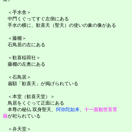
＜手水舎＞
中門くぐってすぐ左側にある
手水の横に、歓喜天（聖天）の使いの象の像がある
＜藤棚＞
石鳥居の左にある
＜歓喜稲荷社＞
藤棚の左奥にある
＜石鳥居＞
扁額「歓喜天」が掲げられている
＜本堂（歓喜天堂）＞
鳥居をくぐって正面にある
本尊の秘仏 双身聖天、
阿弥陀如来
、
十一面観世音菩
薩
が祀られている
＜弁天堂＞