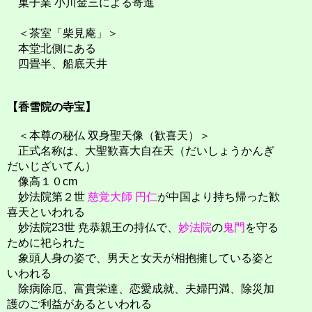
菓子業 小川金三による寄進
＜茶室「柴見庵」＞
本堂北側にある
四畳半、船底天井
【香雪院の寺宝】
＜本尊の秘仏 双身聖天像（歓喜天）＞
正式名称は、大聖歓喜大自在天（だいしょうかんぎ
だいじざいてん）
像高１０cm
妙法院第２世
慈覚大師 円仁
が中国より持ち帰った歓
喜天といわれる
妙法院23世 尭恭親王の持仏で、
妙法院
の
鬼門
を守る
ために祀られた
象頭人身の姿で、男天と女天が相抱擁している姿と
いわれる
除病除厄、富貴栄達、恋愛成就、夫婦円満、除災加
護のご利益があるといわれる