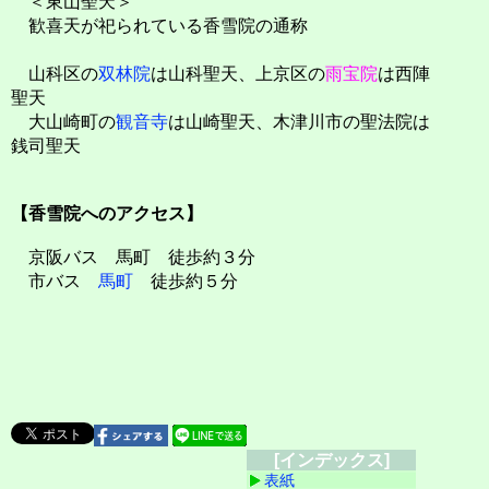
＜東山聖天＞
歓喜天が祀られている香雪院の通称
山科区の
双林院
は山科聖天、上京区の
雨宝院
は西陣
聖天
大山崎町の
観音寺
は山崎聖天、木津川市の聖法院は
銭司聖天
【香雪院へのアクセス】
京阪バス 馬町 徒歩約３分
市バス
馬町
徒歩約５分
[インデックス]
表紙