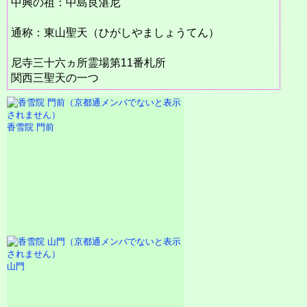
中興の祖：中島良湛尼
通称：東山聖天（ひがしやましょうてん）
尼寺三十六ヵ所霊場第11番札所
関西三聖天の一つ
香雪院 門前
山門