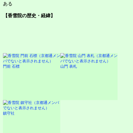
ある
【香雪院の歴史・経緯】
門前 石標
山門 表札
鎮守社