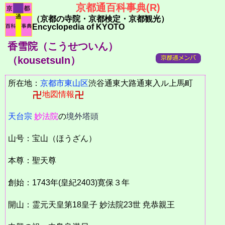
京都通百科事典(R)
（京都の寺院・京都検定・京都観光）
Encyclopedia of KYOTO
香雪院（こうせついん）
（kousetsuIn）
所在地：
京都市
東山区
渋谷通東大路通東入ル上馬町
地図情報
天台宗
妙法院
の
境外塔頭
山号：宝山（ほうざん）
本尊：聖天尊
創始：1743年(皇紀2403)寛保３年
開山：霊元天皇第18皇子 妙法院23世 尭恭親王