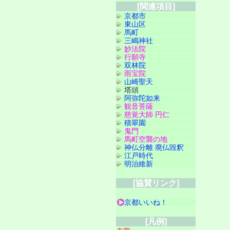
[関連項目]
京都市
東山区
馬町
三嶋神社
妙法院
行願寺
双林院
雨宝院
山崎聖天
塔頭
阿弥陀如来
観音菩薩
慈覚大師 円仁
積翠園
鬼門
馬町空襲の地
神仏分離 廃仏毀釈
江戸時代
明治維新
[協賛リンク]
京都いいね！
[凡例]