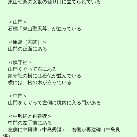
東山七条の女坂の登り口に立てられている
＜山門＞
石標「東山聖天尊」が立っている
＜庫裏（玄関）＞
山門の正面にある
＜鎮守社＞
山門くぐって右にある
鎮守社の横には石仏が並んでいる
横には、松の木が立っている
＜中門＞
山門をくぐって左側に境内に入る門がある
＜中興碑と再建碑＞
中門の左手前にある
左側に中興碑（中島秀湛）、右側が再建碑（中島良
湛）