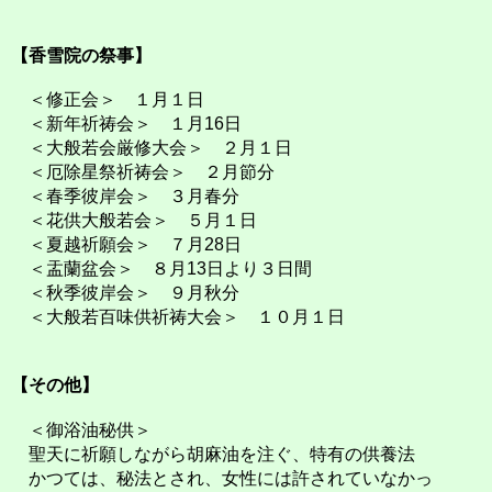
【香雪院の祭事】
＜修正会＞ １月１日
＜新年祈祷会＞ １月16日
＜大般若会厳修大会＞ ２月１日
＜厄除星祭祈祷会＞ ２月節分
＜春季彼岸会＞ ３月春分
＜花供大般若会＞ ５月１日
＜夏越祈願会＞ ７月28日
＜盂蘭盆会＞ ８月13日より３日間
＜秋季彼岸会＞ ９月秋分
＜大般若百味供祈祷大会＞ １０月１日
【その他】
＜御浴油秘供＞
聖天に祈願しながら胡麻油を注ぐ、特有の供養法
かつては、秘法とされ、女性には許されていなかっ