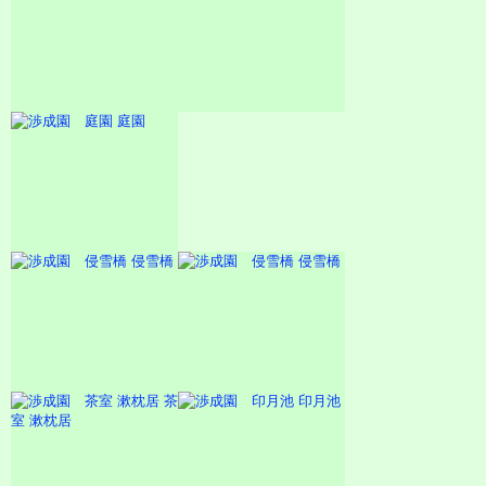
庭園
侵雪橋
侵雪橋
茶
印月池
室 漱枕居