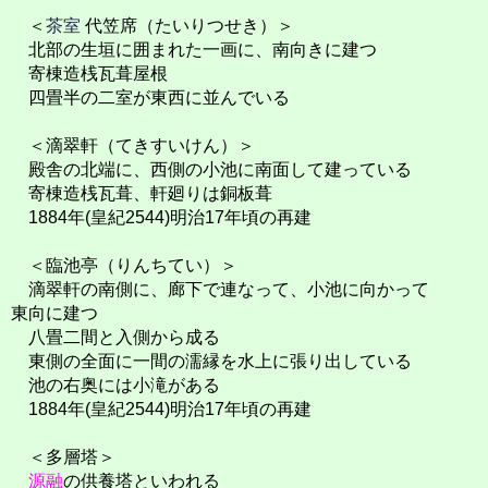
＜
茶室
代笠席（たいりつせき）＞
北部の生垣に囲まれた一画に、南向きに建つ
寄棟造桟瓦葺屋根
四畳半の二室が東西に並んでいる
＜滴翠軒（てきすいけん）＞
殿舎の北端に、西側の小池に南面して建っている
寄棟造桟瓦葺、軒廻りは銅板葺
1884年(皇紀2544)明治17年頃の再建
＜臨池亭（りんちてい）＞
滴翠軒の南側に、廊下で連なって、小池に向かって
東向に建つ
八畳二間と入側から成る
東側の全面に一間の濡縁を水上に張り出している
池の右奥には小滝がある
1884年(皇紀2544)明治17年頃の再建
＜多層塔＞
源融
の供養塔といわれる