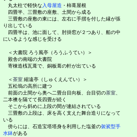
丸太柱で軽快な
入母屋造
・柿葺屋根
四畳半、三畳敷の座敷、土間から成る
三畳敷の座敷の東には、左右に手摺を付した縁が張
り出している
四畳半は、池に面して、肘掛窓が２つあり、船の中
にいるような感じを受ける
＜大書院 ろう風亭（ろうふうてい）＞
殿舎の南端の大書院
寄棟造桟瓦葺で、銅板葺の軒が出ている
＜
茶室
縮遠亭（しゅくえんてい）＞
五松塢の高所に建つ
前面の土間から奥へ二畳台目向板、台目切の
茶室
、
二本襖を隔てて長四畳が続く
そこから斜めに上段の間が連結されている
三畳敷の上段は、床を高く支えた舞台造りになって
いる
傍らには、石造宝塔塔身を利用した塩釜の
袈裟型手
水鉢
がある