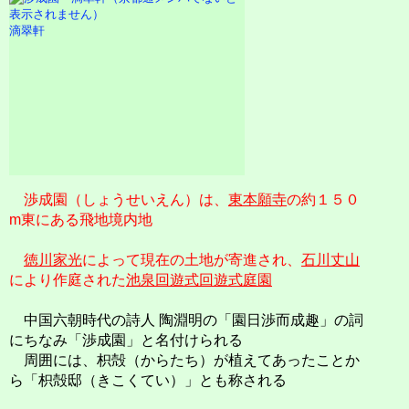
滴翠軒
渉成園（しょうせいえん）は、
東本願寺
の約１５０
m東にある飛地境内地
徳川家光
によって現在の土地が寄進され、
石川丈山
により作庭された
池泉回遊式回遊式庭園
中国六朝時代の詩人 陶淵明の「園日渉而成趣」の詞
にちなみ「渉成園」と名付けられる
周囲には、枳殻（からたち）が植えてあったことか
ら「枳殻邸（きこくてい）」とも称される