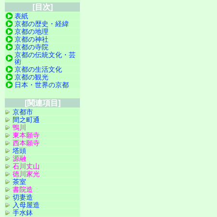
[目次]
表紙
京都の歴史・経緯
京都の地理
京都の神社
京都の寺院
京都の伝統文化・芸
術
京都の生活文化
京都の観光
日本・世界の京都
[関連項目]
京都市
間之町通
鴨川
東本願寺
西本願寺
塔頭
源融
石川丈山
徳川家光
茶室
書院造
切妻造
入母屋造
手水鉢