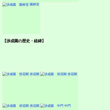
園林堂
【渉成園の歴史・経緯】
傍花閣
傍花閣
傍花閣
中門