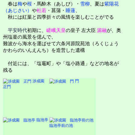
春は
梅
や
桜
・馬酔木（あしび）・
雪柳
、夏は
紫陽花
（あじさい）
や
杜若
・菖蒲・
睡蓮
、
秋には紅葉と四季折々の風情を楽しむことがでる
平安時代
初期に、
嵯峨天皇
の皇子 左大臣
源融
が、奥
州塩釜の風景を偲んで、
難波から海水を運ばせて六条河原院苑池（ろくじょう
かわらのいんえんち）を造営した遺構
付近には、「塩竈町」や「塩小路通」などの地名が
残る
渉成園
門
正門
臨池亭
臨池亭前の池