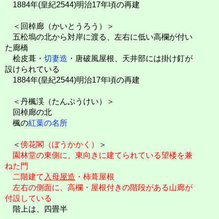
1884年(皇紀2544)明治17年頃の再建
＜回棹廊（かいとうろう）＞
五松塢の北から対岸に渡る、左右に低い高欄が付い
た廊橋
桧皮葺・
切妻造
・唐破風屋根、天井部には掛け釘が
設けられている
1884年(皇紀2544)明治17年頃の再建
＜丹楓渓（たんぷうけい）＞
回棹廊の北
楓の
紅葉の名所
＜
傍花閣（ぼうかかく）
＞
園林堂の東側に、東向きに建てられている望楼を兼
ねた門
二階建て
入母屋造
・柿葺屋根
左右の側面に、高欄・屋根付きの階段がある山廊が
付設している
階上は、四畳半