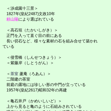
＜渉成園十三景＞
1827年(皇紀2487)文政10年
頼山陽
により選ばれている
＜高石垣（たかいしがき）＞
正門を入って直ぐ目の前にある
長い切石など、様々な素材の石を組み合せて築かれ
ている
＜侵雪橋（しんせつきょう）＞
＜紫藤岸（しとうがん）＞
＜
茶室
蘆庵（ろあん）＞
二階建の茶室
前庭の露地には珍しい形の中門が立っている
1957年(皇紀2617)昭和32年の再建
＜亀石井戸（かめいしいど）＞
上から見ると亀のように石組みされている