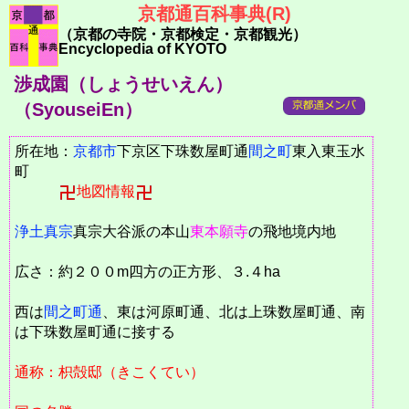
京都通百科事典(R)
（京都の寺院・京都検定・京都観光）
Encyclopedia of KYOTO
渉成園（しょうせいえん）
（SyouseiEn）
所在地：
京都市
下京区下珠数屋町通
間之町
東入東玉水
町
地図情報
浄土真宗
真宗大谷派の本山
東本願寺
の飛地境内地
広さ：約２００m四方の正方形、３.４ha
西は
間之町通
、東は河原町通、北は上珠数屋町通、南
は下珠数屋町通に接する
通称：枳殻邸（きこくてい）