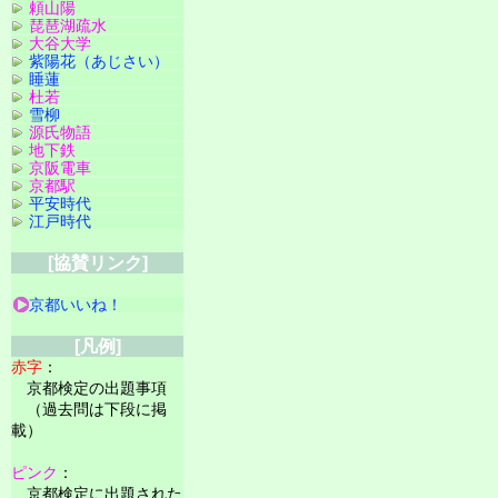
頼山陽
琵琶湖疏水
大谷大学
紫陽花（あじさい）
睡蓮
杜若
雪柳
源氏物語
地下鉄
京阪電車
京都駅
平安時代
江戸時代
[協賛リンク]
京都いいね！
[凡例]
赤字
：
京都検定の出題事項
（過去問は下段に掲
載）
ピンク
：
京都検定に出題された