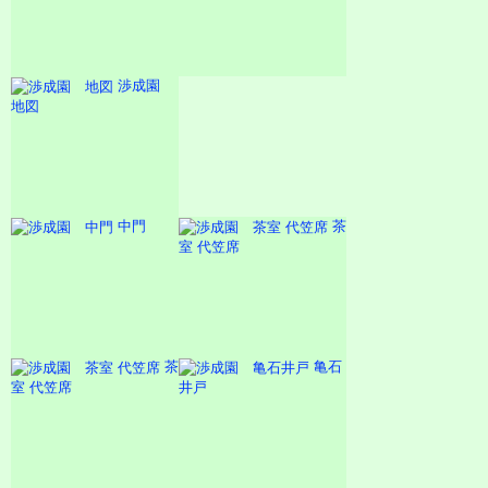
渉成園
地図
中門
茶
室 代笠席
茶
亀石
室 代笠席
井戸