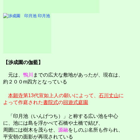
印月池
【渉成園の伽藍】
元は、
鴨川
までの広大な敷地があったが、現在は、
約２００m四方となっている
本願寺
第13代宣如上人の願いによって、
石川丈山
に
よって作庭された
書院式
の
回遊式庭園
「印月池（いんげつち）」と称する広い池を中心
に、池には島を浮かべて石橋や土橋で結び、
周囲には樹木を茂らせ、
源融
をしのぶ名所も作られ、
平安朝の面影が再現されている