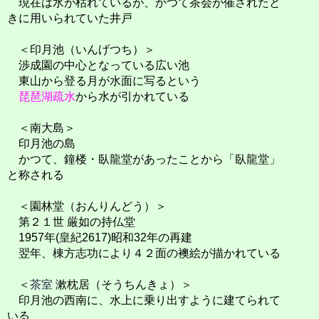
現在は水が枯れているが、かつて茶会が催されたと
きに用いられていた井戸
＜印月池（いんげつち）＞
渉成園の中心となっている広い池
東山から登る月が水面に写るという
琵琶湖疏水
から水が引かれている
＜南大島＞
印月池の島
かつて、鐘楼・臥龍堂があったことから「臥龍堂」
と称される
＜園林堂（おんりんどう）＞
第２１世 厳如の持仏堂
1957年(皇紀2617)昭和32年の再建
翌年、棟方志功により４２面の襖絵が描かれている
＜
茶室
漱枕居（そうちんきょ）＞
印月池の西南に、水上に乗り出すように建てられて
いる