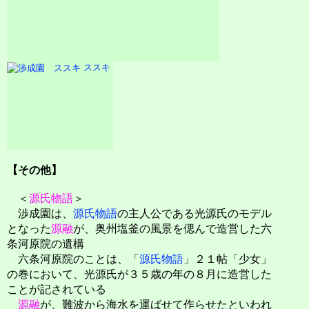
ススキ
【その他】
＜
源氏物語
＞
渉成園は、
源氏物語
の主人公である光源氏のモデル
となった
源融
が、奥州塩釜の風景を偲んで造営した六
条河原院の遺構
六条河原院のことは、「
源氏物語
」２１帖「少女」
の巻において、光源氏が３５歳の年の８月に造営した
ことが記されている
源融
が、難波から海水を運ばせて作らせたといわれ