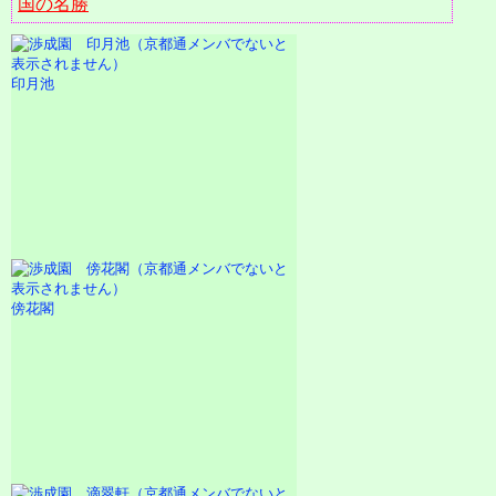
国の名勝
印月池
傍花閣