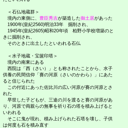
＜石仏地蔵群＞
境内の東側に、
豊臣秀吉
が築造した
御土居
があった
1900年(皇紀2560)明治33年 掘削され、
1945年(皇紀2605)昭和20年頃 柏野小学校増築のと
きに掘削され、
そのときに出土したといわれる石仏
＜水子地蔵・宝篋印塔＞
境内の南東にある
西院は「西（さい）」とも称されたことから、水子
供養の民間信仰「賽の河原（さいのかわら）」にあた
ると信じられた
この付近にあった佐比川の広い河原が賽の河原とさ
れた
早世した子どもが、三途の川を渡ると賽の河原があ
り、河原で両親らの無事を祈り石の塔を積み上げると
いわれる
そこに鬼が現れ、積み上げられた石塔を壊し、子供
は何度も石を積み直す