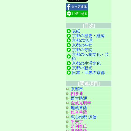
[目次]
表紙
京都の歴史・経緯
京都の地理
京都の神社
京都の寺院
京都の伝統文化・芸
術
京都の生活文化
京都の観光
日本・世界の京都
[関連項目]
京都市
四条通
西大路通
金戒光明寺
地蔵菩薩
観音菩薩
恵心僧都 源信
平安京
足利尊氏