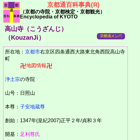
京都通百科事典(R)
（京都の寺院・京都検定・京都観光）
Encyclopedia of KYOTO
高山寺（こうざんじ）
（KouzanJi）
所在地：
京都市
右京区四条通西大路東北角西院高山寺
町
地図情報
浄土宗
の寺院
山号：日照山
本尊：
子安地蔵尊
創始：1347年(皇紀2007)正平２年/貞和３年
開基：
足利尊氏