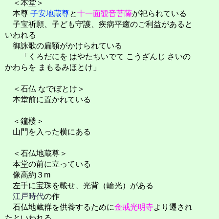
＜本堂＞
本尊
子安地蔵尊
と
十一面観音菩薩
が祀られている
子宝祈願、子ども守護、疾病平癒のご利益があると
いわれる
御詠歌の扁額がかけられている
「くろだにを はやたちいでて こうざんじ さいの
かわらを まもるみほとけ」
＜石仏 なでぼとけ＞
本堂前に置かれている
＜鐘楼＞
山門を入った横にある
＜石仏地蔵尊＞
本堂の前に立っている
像高約３m
左手に宝珠を載せ、光背（輪光）がある
江戸時代
の作
石仏地蔵群を供養するために
金戒光明寺
より遷され
たといわれる