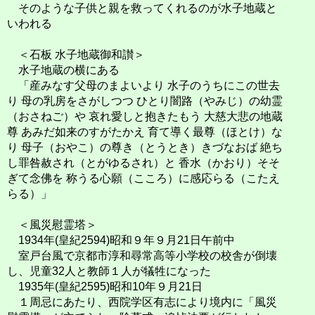
そのような子供と親を救ってくれるのが水子地蔵と
いわれる
＜石板 水子地蔵御和讃＞
水子地蔵の横にある
「産みなす父母のまよいより 水子のうちにこの世去
り 母の乳房をさがしつつ
ひとり闇路（やみじ）の幼霊
（おさねご）や 哀れ愛しと抱きたもう 大慈大悲の地蔵
尊 あみだ如来のすがたかえ
育て導く最尊（ほとけ）な
り 母子（おやこ）の尊き（とうとき）きづなおば 絶ち
し罪咎赦され（とがゆるされ）と
香水（かおり）そそ
ぎて念佛を 称うる心願（こころ）に感応らる（こたえ
らる）」
＜風災慰霊塔＞
1934年(皇紀2594)昭和９年９月21日午前中
室戸台風で京都市淳和尋常高等小学校の校舎が倒壊
し、児童32人と教師１人が犠牲になった
1935年(皇紀2595)昭和10年９月21日
１周忌にあたり、西院学区有志により境内に「風災