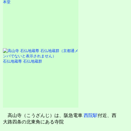
本堂
石仏地蔵尊 石仏地蔵群
高山寺（こうざんじ）は、阪急電車
西院駅
付近、西
大路四条の北東角にある寺院