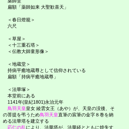
薬師堂
扁額「薬師如来 大聖歓喜天」
＜春日燈籠＞
六尺
＜草屋＞
＜十三重石塔＞
＜伝教大師童形像＞
＜地蔵堂＞
持病平癒地蔵尊として信仰されている
扁額「持病平癒地蔵尊」
＜法華塚＞
本堂前にある
1141年(皇紀1801)永治元年
鳥羽天皇
皇女 綾雲女王（あや）が、天皇の没後、そ
の菩提を弔うため
鳥羽天皇
直筆の宸筆の金字８巻を納
める法華塔を建立する
応仁の乱
により、法華塔が、法華経とともに焼失す