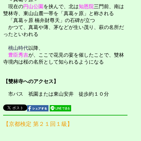
現在の
円山公園
を挟んで、北は
知恩院
三門前、南は
雙林寺、東山山麓一帯を「真葛ヶ原」と称される
「真葛ヶ原 楠弁財尊天」の石碑が立つ
かつて、真葛や薄、茅などが生い茂り、萩の名所だ
ったといわれる
桃山時代
以降、
豊臣秀吉
が、ここで花見の宴を催したことで、雙林
寺境内は桜の名所として知られるようになる
【雙林寺へのアクセス】
市バス 祇園または東山安井 徒歩約１０分
【京都検定 第２１回１級】