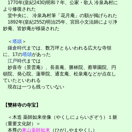
1770年(皇紀2430)明和７年、公家・歌人 冷泉為村に
より修復された
堂中央に、 冷泉為村筆「花月庵」の額が掲げられた
1892年(皇紀2552)明治25年、宮田小文法師により浄
妙庵、皆妙庵が移築された
＜
塔頭
＞
鎌倉時代
までは、数万坪ともいわれる広大な寺領
に、17の
塔頭
があった
江戸時代
までは
妙喜寺（景雲庵）、長喜庵、勝林院、蔡華園院、円
頓院、発心院、蓮華院、通玄庵、松泉庵などが点在し
ていたといわれる
現在は一つも残っていない
【雙林寺の寺宝】
＜木造 薬師如来坐像（やくしにょらいざぞう）１躯
（重要文化財）＞
本尊の
東山薬師如来
（ひがしやまやくし）