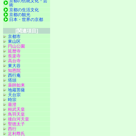
京都の伝統文化・芸
術
京都の生活文化
京都の観光
日本・世界の京都
[関連項目]
京都市
東山区
円山公園
延暦寺
長楽寺
高台寺
東大谷
知恩院
西行庵
塔頭
薬師如来
地蔵菩薩
天台宗
時宗
最澄
桓武天皇
鳥羽天皇
後白河天皇
聖徳太子
西行
足利尊氏