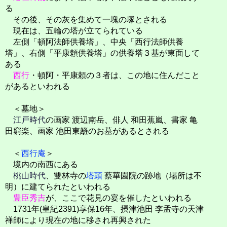
る
その後、その灰を集めて一塊の塚とされる
現在は、五輪の塔が立てられている
左側「頓阿法師供養塔」、中央「西行法師供養
塔」、右側「平康頼供養塔」の供養塔３基が東面して
ある
西行
・頓阿・平康頼の３者は、この地に住んだこと
があるといわれる
＜墓地＞
江戸時代
の画家 渡辺南岳、俳人 和田蕉嵐、書家 亀
田窮楽、画家 池田東籬のお墓があるとされる
＜
西行庵
＞
境内の南西にある
桃山時代
、雙林寺の
塔頭
蔡華園院の跡地（場所は不
明）に建てられたといわれる
豊臣秀吉
が、ここで花見の宴を催したといわれる
1731年(皇紀2391)享保16年、摂津池田 李孟寺の天津
禅師により現在の地に移され再興された