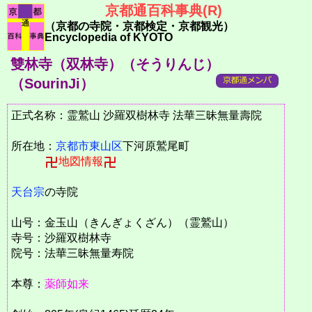
京都通百科事典(R)
（京都の寺院・京都検定・京都観光）
Encyclopedia of KYOTO
雙林寺（双林寺）（そうりんじ）
（SourinJi）
正式名称：霊鷲山 沙羅双樹林寺 法華三昧無量壽院
所在地：
京都市
東山区
下河原鷲尾町
地図情報
天台宗
の寺院
山号：金玉山（きんぎょくざん）（霊鷲山）
寺号：沙羅双樹林寺
院号：法華三昧無量寿院
本尊：
薬師如来