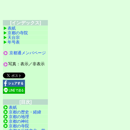
[インデックス]
表紙
京都の寺院
天台宗
年号表
京都通メンバページ
写真：表示／非表示
[目次]
表紙
京都の歴史・経緯
京都の地理
京都の神社
京都の寺院