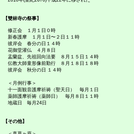
【雙林寺の祭事】
修正会 １月１日０時
新春護摩 １月１日〜２日１１時
彼岸会 春分の日１４時
花御堂灌仏 ４月８日
盂蘭盆、先祖回向法要 ８月１５日１４時
伝教大師童形像前勤行 ８月１８日１８時
彼岸会 秋分の日 １４時
＜月例行事＞
十一面観音護摩祈祷（聖天日） 毎月１日
薬師護摩祈祷（薬師日） 毎月８日１１時
地蔵日 毎月24日
【その他】
＜真葛ヶ原＞