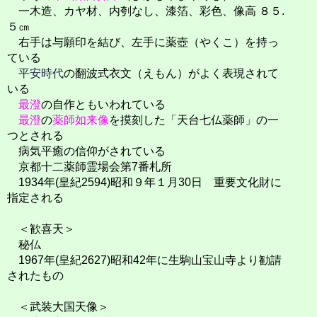
一木造、カヤ材、内刳なし、漆箔、彩色、像高 ８５.
５㎝
右手は与願印を結び、左手に薬壺（やくこ）を持っ
ている
平安時代
の翻波式衣文（えもん）がよく表現されて
いる
最澄
の自作ともいわれている
最澄
の
薬師如来像
を摸刻した「天台七仏薬師」の一
つとされる
病気平癒の信仰がされている
京都十二薬師霊場会第7番札所
1934年(皇紀2594)昭和９年１月30日 重要文化財に
指定される
＜歓喜天＞
秘仏
1967年(皇紀2627)昭和42年に生駒山宝山寺より勧請
されたもの
＜武装大国天像＞