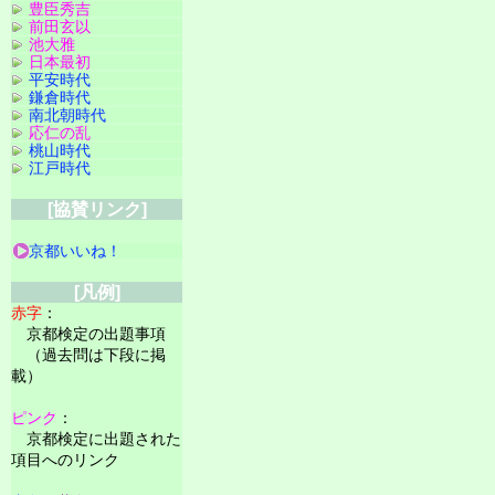
豊臣秀吉
前田玄以
池大雅
日本最初
平安時代
鎌倉時代
南北朝時代
応仁の乱
桃山時代
江戸時代
[協賛リンク]
京都いいね！
[凡例]
赤字
：
京都検定の出題事項
（過去問は下段に掲
載）
ピンク
：
京都検定に出題された
項目へのリンク