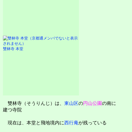
雙林寺 本堂
雙林寺（そうりんじ）は、
東山区
の
円山公園
の南に
建つ寺院
現在は、本堂と飛地境内に
西行庵
が残っている