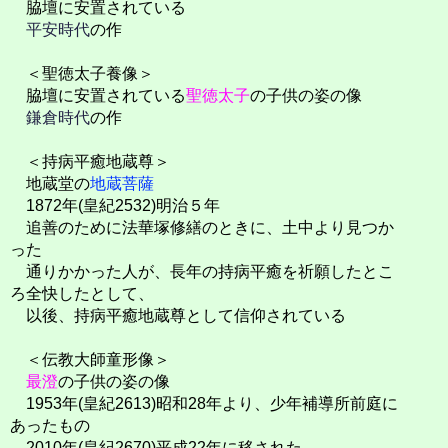
脇壇に安置されている
平安時代
の作
＜聖徳太子養像＞
脇壇に安置されている
聖徳太子
の子供の姿の像
鎌倉時代
の作
＜持病平癒地蔵尊＞
地蔵堂の
地蔵菩薩
1872年(皇紀2532)明治５年
追善のために法華塚修繕のときに、土中より見つか
った
通りかかった人が、長年の持病平癒を祈願したとこ
ろ全快したとして、
以後、持病平癒地蔵尊として信仰されている
＜伝教大師童形像＞
最澄
の子供の姿の像
1953年(皇紀2613)昭和28年より、少年補導所前庭に
あったもの
2010年(皇紀2670)平成22年に移された