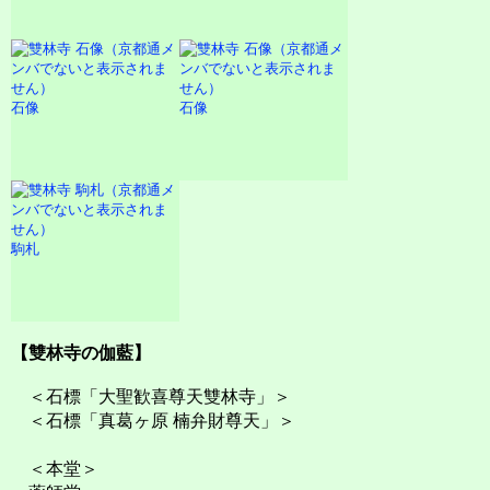
石像
石像
駒札
【雙林寺の伽藍】
＜石標「大聖歓喜尊天雙林寺」＞
＜石標「真葛ヶ原 楠弁財尊天」＞
＜本堂＞