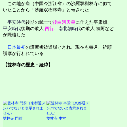
この地が唐（中国今浙江省）の沙羅双樹林寺に似て
いたことから「沙羅双樹林寺」と号された
平安時代
後期の武士で
後白河天皇
に仕えた平康頼、
平安時代
後期の歌人
西行
、
南北朝時代
の歌人 頓阿など
が隠棲した
日本最初
の護摩祈祷道場とされ、現在も毎月、祈願
護摩が行われている
【雙林寺の歴史・経緯】
雙林寺 門前
雙林寺 本堂