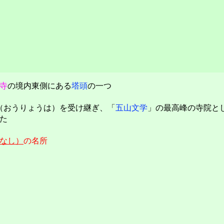
寺
の境内東側にある
塔頭
の一つ
（おうりょうは）を受け継ぎ、「
五山文学
」の最高峰の寺院と
た
なし）
の名所