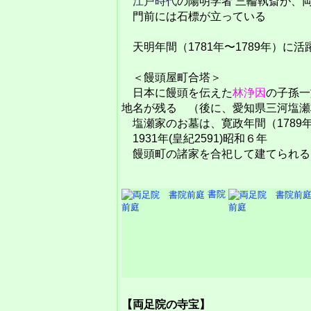
江戸時代
の陽明学者 三輪執斎が、
門前には石標が立っている
天明年間（1781年〜1789年）に
＜饅頭屋町合塔＞
日本に饅頭を伝えた
林浄因
の子孫一
地名が残る （後に、愛知県三河塩瀬
塩瀬家のお墓は、寛政年間（1789年
1931年(皇紀2591)昭和６年
饅頭町の諸家を合祀して建てられる
書院
前庭
前庭
【両足院の寺宝】