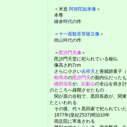
＜木造
阿弥陀如来像
＞
本尊
鎌倉時代
の作
＜
十一面観音菩薩立像
＞
桃山時代
の作
＜
毘沙門天像
＞
毘沙門天堂に祀られている秘仏
像高さ約7cm
さらに小さい
吉祥天
と善膩師童子（
鞍馬寺
の
毘沙門天
の胎内仏だったも
織田信長
が、
比叡山
の全山を焼き討
のところへ疎開させたもの
関が原の合戦で、黒田長政が、関東
たといわれる
その後、代々黒田家で祀られていた
1877年(皇紀2537)明治10年
両足院に寄進される