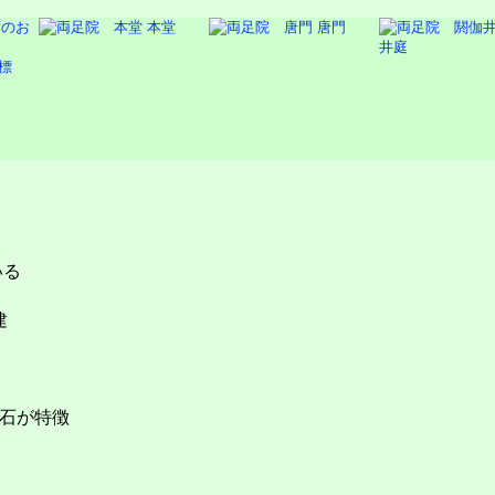
本堂
唐門
井庭
標
いる
建
石が特徴