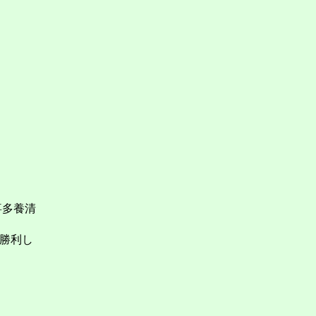
喜多養清
勝利し