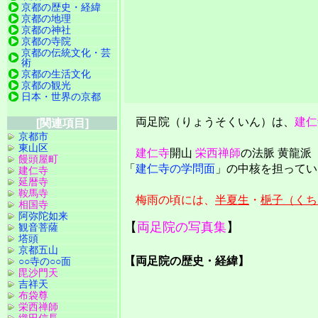
京都の歴史・経緯
京都の地理
京都の神社
京都の寺院
京都の伝統文化・芸
術
京都の生活文化
京都の観光
日本・世界の京都
両足院（りょうそくいん）は、
建仁
[関連項目]
京都市
東山区
建仁寺
開山
栄西禅師
の法脈 黄龍派
饅頭屋町
「
建仁寺の学問面
」の中核を担ってい
建仁寺
延暦寺
鞍馬寺
梅雨の頃には、
半夏生
・
梔子（くち
相国寺
阿弥陀如来
【
両足院の写真集
】
観音菩薩
塔頭
京都五山
【両足院の歴史・経緯】
○○寺の○○面
毘沙門天
吉祥天
布袋尊
栄西禅師
織田信長