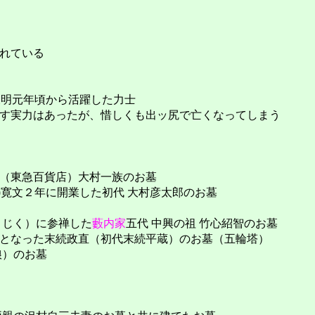
れている
1)天明元年頃から活躍した力士
す実力はあったが、惜しくも出ッ尻で亡くなってしまう
（東急百貨店）大村一族のお墓
2)寛文２年に開業した初代 大村彦太郎のお墓
うじく）に参禅した
藪内家
五代 中興の祖 竹心紹智のお墓
となった末続政直（初代末続平蔵）のお墓（五輪塔）
娘）のお墓