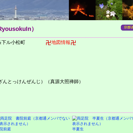
yousokuIn）
通四条下ル小松町
地図情報
ざんとっけんぜんじ）（真源大照禅師）
院前庭
半夏生