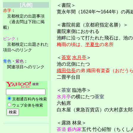
[凡例]
＜書院＞
赤字
：
寛永年間（1624年〜1644年）の再
京都検定の出題事項
（過去問は下段に掲
＜書院前庭（京都府指定名勝）＞
載）
書院東側におかれる
池畔に沿って打たれた飛石は、池の
ピンク
：
京都検定に出題された
梅雨の頃は、
半夏生
の名所
項目へのリンク
＜
茶室
水月亭
＞
青色
・
紫色
：
池の北側にたつ
関連項目へのリンク
織田信長
の弟 織田有楽斎（おだう
二畳半台目
＜
茶室
臨池亭＞
水月亭
の横にたつ
茶室
六帖席
白木屋（東急百貨店）の大村彦太郎
＜露路 林泉＞
茶道
藪内家
五代 竹心紹智（ちくし