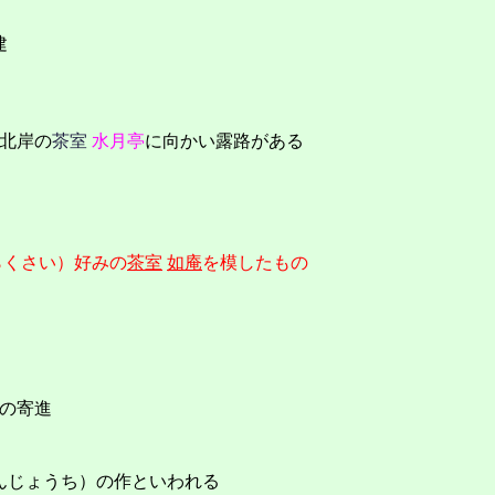
建
北岸の
茶室
水月亭
に向かい露路がある
らくさい）好みの
茶室
如庵
を模したもの
の寄進
んじょうち）の作といわれる