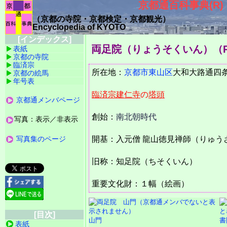
京都通百科事典(R)
（京都の寺院・京都検定・京都観光）
Encyclopedia of KYOTO
[インデックス]
両足院（りょうそくいん）
（R
表紙
京都の寺院
臨済宗
所在地：
京都市
東山区
大和大路
京都の絵馬
年号表
臨済宗
建仁寺
の
塔頭
京都通メンバページ
創始：
南北朝時代
写真：表示／非表示
写真集のページ
開基：入元僧 龍山徳見禅師（りゅう
旧称：知足院（ちそくいん）
重要文化財：１幅（絵画）
[目次]
山門
書
表紙