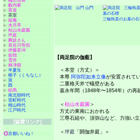
藪内家
山門
茶道
茶室
三輪執斎のお墓の石
如庵
水月亭
枯山水庭園
坪庭
舞妓さん
長谷川等伯
伊藤若冲
如拙
【両足院の伽藍】
雪舟
林浄因
＜本堂（方丈）＞
半夏生
梔子（くちなし）
本尊
阿弥陀如来立像
が安置されて
寅
二重格天井で蟻壁がある
酉
絵馬
嘉永年間（1848年〜1854年）の再
南北朝時代
室町時代
＜
枯山水庭園
＞
桃山時代
江戸時代
方丈の東南におかれる
三尊石組や、須弥山など、力強い立
[協賛リンク]
＜
坪庭
「閼伽井庭」＞
京都いいね！