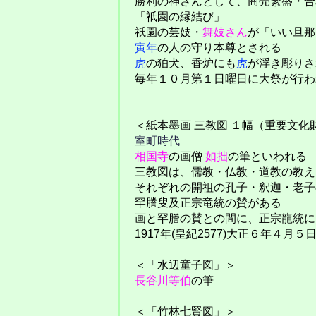
勝利の神さんとして、商売繁盛・合
「祇園の縁結び」
祇園の芸妓・
舞妓さん
が「いい旦那
寅年
の人の守り本尊とされる
虎
の狛犬、香炉にも
虎
が浮き彫りさ
毎年１０月第１日曜日に大祭が行わ
＜紙本墨画 三教図 １幅（重要文化
室町時代
相国寺
の画僧
如拙
の筆といわれる
三教図は、儒教・仏教・道教の教え
それぞれの開祖の孔子・釈迦・老子
罕謄叟及正宗竜統の賛がある
画と罕謄の賛との間に、正宗龍統に
1917年(皇紀2577)大正６年４月
＜「水辺童子図」＞
長谷川等伯
の筆
＜「竹林七賢図」＞