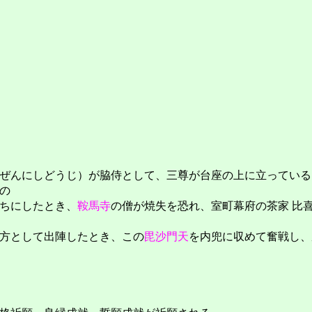
ぜんにしどうじ）が脇侍として、三尊が台座の上に立っている
の
ちにしたとき、
鞍馬寺
の僧が焼失を恐れ、室町幕府の茶家 比
方として出陣したとき、この
毘沙門天
を内兜に収めて奮戦し、