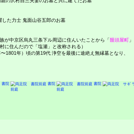
両親の沢村自三夫妻のお墓と共に建てたお墓
活躍した力士 鬼面山谷五郎のお墓
族が中京区烏丸三条下ル周辺に住んいたことから「
饅頭屋町
」
村に住んだので「塩瀬」と改称される）
〜1801年）頃の第19代 浄空を最後に途絶え無縁墓となり、
書院
書院
書院
前庭
前庭