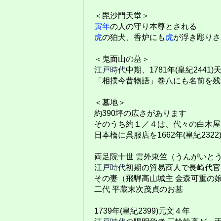
＜毘沙門天堂＞
寅年
の人の守り本尊とされる
虎
の狛犬、香炉にも
虎
が浮き彫りさ
＜鬼面山の墓＞
江戸時代
中期、1781年(皇紀244
「相撲今昔物語」巻八にも名前を残
＜墓地＞
約390坪の広さがあります
そのうち約１／４は、代々の白木屋
日本橋に呉服店を1662年(皇紀232
両足院十世 雲外東竺（うんがいと
江戸時代
初期の貿易商人で長崎代官
その妻（飛騨高山城主 金森可重の
二代 平蔵末次茂貞のお墓
1739年(皇紀2399)元文４年