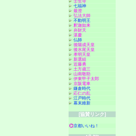
壬生寺
七福神
最澄
弘法大師
不動明王
釈迦如来
弁財天
湛慶
仏師
後陽成天皇
後水尾天皇
孝明天皇
新選組
近藤勇
土方歳三
山南敬助
伊東甲子太郎
京阪電車
鎌倉時代
応仁の乱
江戸時代
幕末維新
[協賛リンク]
京都いいね！