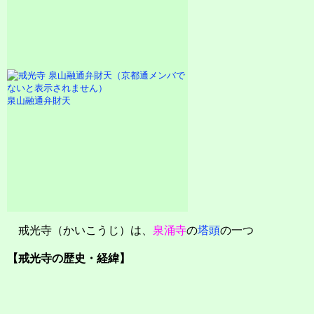
泉山融通弁財天
戒光寺（かいこうじ）は、
泉涌寺
の
塔頭
の一つ
【戒光寺の歴史・経緯】