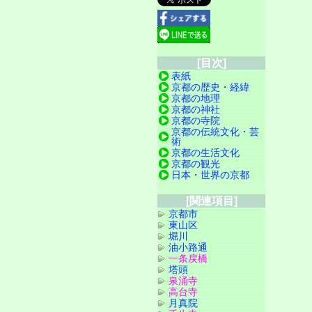
[目次]
表紙
京都の歴史・経緯
京都の地理
京都の神社
京都の寺院
京都の伝統文化・芸
術
京都の生活文化
京都の観光
日本・世界の京都
[関連項目]
京都市
東山区
堀川
油小路通
一条戻橋
塔頭
泉涌寺
高台寺
月真院