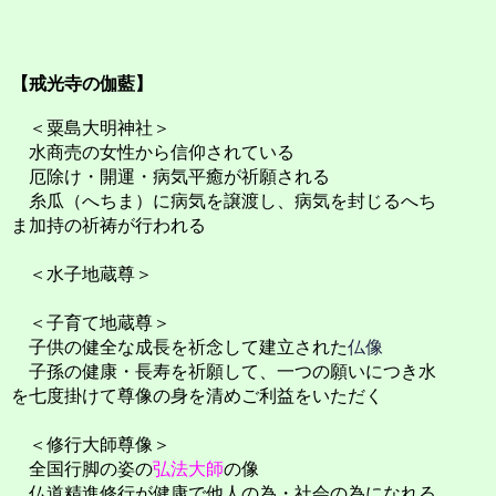
【戒光寺の伽藍】
＜粟島大明神社＞
水商売の女性から信仰されている
厄除け・開運・病気平癒が祈願される
糸瓜（へちま）に病気を譲渡し、病気を封じるへち
ま加持の祈祷が行われる
＜水子地蔵尊＞
＜子育て地蔵尊＞
子供の健全な成長を祈念して建立された
仏像
子孫の健康・長寿を祈願して、一つの願いにつき水
を七度掛けて尊像の身を清めご利益をいただく
＜修行大師尊像＞
全国行脚の姿の
弘法大師
の像
仏道精進修行が健康で他人の為・社会の為になれる