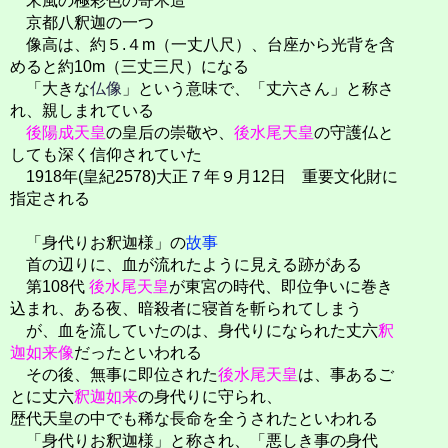
宋風の極彩色の寄木造
京都八釈迦の一つ
像高は、約５.４m（一丈八尺）、台座から光背を含
めると約10m（三丈三尺）になる
「大きな
仏像
」という意味で、「丈六さん」と称さ
れ、親しまれている
後陽成天皇
の皇后の崇敬や、
後水尾天皇
の守護仏と
しても深く信仰されていた
1918年(皇紀2578)大正７年９月12日 重要文化財に
指定される
「身代りお釈迦様」の
故事
首の辺りに、血が流れたように見える跡がある
第108代
後水尾天皇
が東宮の時代、即位争いに巻き
込まれ、ある夜、暗殺者に寝首を斬られてしまう
が、血を流していたのは、身代りになられた丈六
釈
迦如来像
だったといわれる
その後、無事に即位された
後水尾天皇
は、事あるご
とに丈六
釈迦如来
の身代りに守られ、
歴代天皇の中でも稀な長命を全うされたといわれる
「身代りお釈迦様」と称され、「悪しき事の身代