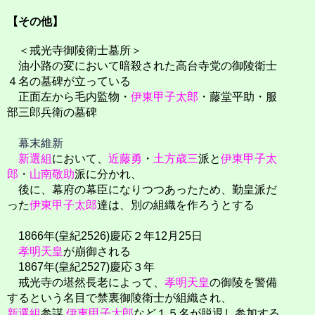
【その他】
＜戒光寺御陵衛士墓所＞
油小路の変において暗殺された高台寺党の御陵衛士
４名の墓碑が立っている
正面左から毛内監物・
伊東甲子太郎
・藤堂平助・服
部三郎兵衛の墓碑
幕末維新
新選組
において、
近藤勇
・
土方歳三
派と
伊東甲子太
郎
・
山南敬助
派に分かれ、
後に、幕府の幕臣になりつつあったため、勤皇派だ
った
伊東甲子太郎
達は、別の組織を作ろうとする
1866年(皇紀2526)慶応２年12月25日
孝明天皇
が崩御される
1867年(皇紀2527)慶応３年
戒光寺の堪然長老によって、
孝明天皇
の御陵を警備
するという名目で禁裏御陵衛士が組織され、
新選組
参謀
伊東甲子太郎
など１５名が脱退し参加する