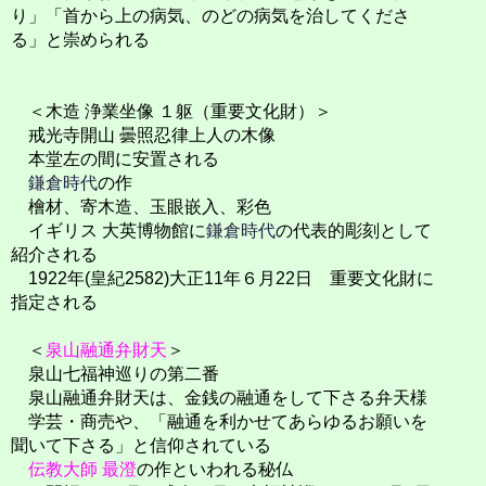
り」「首から上の病気、のどの病気を治してくださ
る」と崇められる
＜木造 浄業坐像 １躯（重要文化財）＞
戒光寺開山 曇照忍律上人の木像
本堂左の間に安置される
鎌倉時代
の作
檜材、寄木造、玉眼嵌入、彩色
イギリス 大英博物館に
鎌倉時代
の代表的彫刻として
紹介される
1922年(皇紀2582)大正11年６月22日 重要文化財に
指定される
＜
泉山融通弁財天
＞
泉山七福神巡りの第二番
泉山融通弁財天は、金銭の融通をして下さる弁天様
学芸・商売や、「融通を利かせてあらゆるお願いを
聞いて下さる」と信仰されている
伝教大師 最澄
の作といわれる秘仏