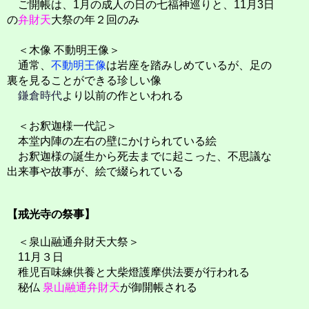
ご開帳は、1月の成人の日の七福神巡りと、11月3日
の
弁財天
大祭の年２回のみ
＜木像 不動明王像＞
通常、
不動明王像
は岩座を踏みしめているが、足の
裏を見ることができる珍しい像
鎌倉時代
より以前の作といわれる
＜お釈迦様一代記＞
本堂内陣の左右の壁にかけられている絵
お釈迦様の誕生から死去までに起こった、不思議な
出来事や故事が、絵で綴られている
【戒光寺の祭事】
＜泉山融通弁財天大祭＞
11月３日
稚児百味練供養と大柴燈護摩供法要が行われる
秘仏
泉山融通弁財天
が御開帳される