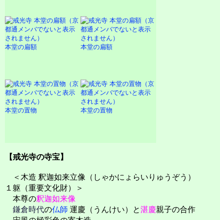
本堂の扁額
本堂の扁額
本堂の置物
本堂の置物
【戒光寺の寺宝】
＜木造 釈迦如来立像（しゃかにょらいりゅうぞう）
１躯（重要文化財）＞
本尊の
釈迦如来像
鎌倉時代
の
仏師
運慶（うんけい）と
湛慶
親子の合作