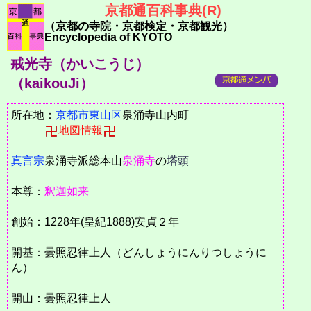
京都通百科事典(R)
（京都の寺院・京都検定・京都観光）
Encyclopedia of KYOTO
戒光寺（かいこうじ）
（kaikouJi）
所在地：
京都市
東山区
泉涌寺山内町
地図情報
真言宗
泉涌寺派総本山
泉涌寺
の
塔頭
本尊：
釈迦如来
創始：1228年(皇紀1888)安貞２年
開基：曇照忍律上人（どんしょうにんりつしょうに
ん）
開山：曇照忍律上人