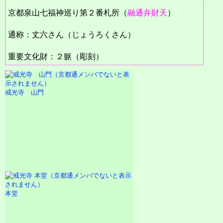
京都泉山七福神巡り第２番札所（
融通弁財天
）
通称：丈六さん（じょうろくさん）
重要文化財：２躯（彫刻）
戒光寺 山門
本堂