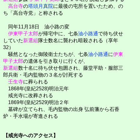
高台寺
の
塔頭
月真院
に最後の屯所を置いたため、の
ち「高台寺党」と称される
同年11月18日 油小路の変
伊東甲子太郎
が帰宅中に、七条
油小路通
で待ち伏せ
していた
新選組
隊士数名に襲われ暗殺される（享年
32）
騒然となった御陵衛士たちが、七条
油小路通
に
伊東
甲子太郎
の遺体を引き取りに行くが、
新選組
数十名に待ち伏せ包囲され、藤堂平助・服部三
郎兵衛・毛内監物の３名が討死する
壬生寺
に葬られる
1868年(皇紀2528)明治元年
戒光寺に改葬される
1869年(皇紀2529)明治２年
墓碑が立てられ、毛内監物の出身 弘前藩から石香
炉・手水場が寄進される
【戒光寺へのアクセス】