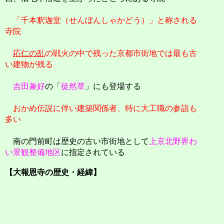
「千本釈迦堂（せんぼんしゃかどう）」と称される
寺院
応仁の乱
の戦火の中で残った京都市街地では最も古
い建物が残る
吉田兼好
の「
徒然草
」にも登場する
おかめ伝説に伴い建築関係者、特に大工職の参詣も
多い
南の門前町は歴史の古い市街地として
上京北野界わ
い景観整備地区
に指定されている
【大報恩寺の歴史・経緯】