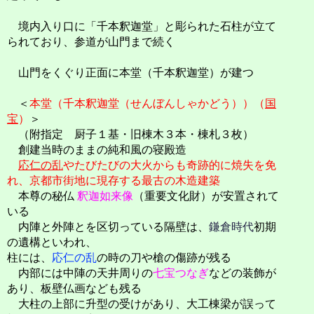
境内入り口に「千本釈迦堂」と彫られた石柱が立て
られており、参道が山門まで続く
山門をくぐり正面に本堂（千本釈迦堂）が建つ
＜
本堂（千本釈迦堂（せんぼんしゃかどう））（
国
宝
）
＞
（附指定 厨子１基・旧棟木３本・棟札３枚）
創建当時のままの純和風の寝殿造
応仁の乱
やたびたびの大火からも奇跡的に焼失を免
れ、京都市街地に現存する最古の木造建築
本尊の秘仏
釈迦如来像
（重要文化財）が安置されて
いる
内陣と外陣とを区切っている隔壁は、
鎌倉時代
初期
の遺構といわれ、
柱には、
応仁の乱
の時の刀や槍の傷跡が残る
内部には中陣の天井周りの
七宝つなぎ
などの装飾が
あり、板壁仏画なども残る
大柱の上部に升型の受けがあり、大工棟梁が誤って