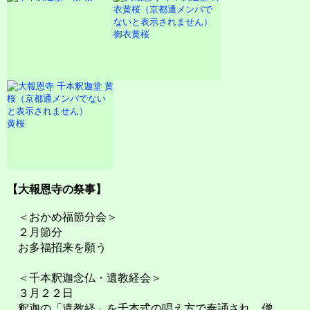
御衣黄桜
黄桜
【大報恩寺の祭事】
＜おかめ福節分会＞
２月節分
お多福招来を願う
＜千本釈迦念仏・遺教経会＞
３月２２日
釈迦の「遺教経」を千本式の唱え方で奉誦され、僧