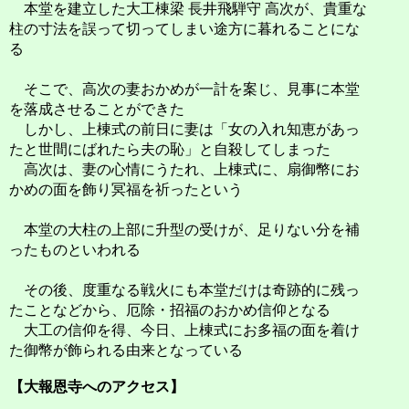
本堂を建立した大工棟梁 長井飛騨守 高次が、貴重な
柱の寸法を誤って切ってしまい途方に暮れることにな
る
そこで、高次の妻おかめが一計を案じ、見事に本堂
を落成させることができた
しかし、上棟式の前日に妻は「女の入れ知恵があっ
たと世間にばれたら夫の恥」と自殺してしまった
高次は、妻の心情にうたれ、上棟式に、扇御幣にお
かめの面を飾り冥福を祈ったという
本堂の大柱の上部に升型の受けが、足りない分を補
ったものといわれる
その後、度重なる戦火にも本堂だけは奇跡的に残っ
たことなどから、厄除・招福のおかめ信仰となる
大工の信仰を得、今日、上棟式にお多福の面を着け
た御幣が飾られる由来となっている
【大報恩寺へのアクセス】