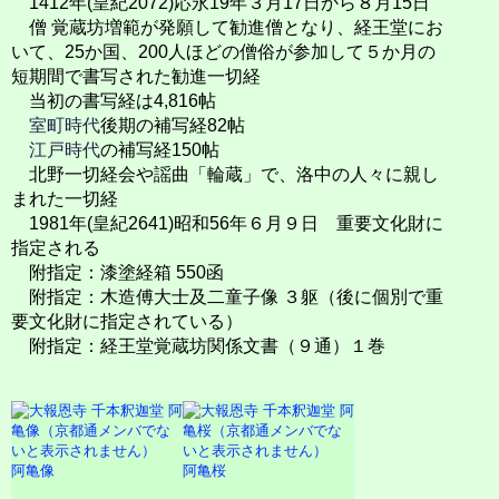
1412年(皇紀2072)応永19年３月17日から８月15日
僧 覚蔵坊増範が発願して勧進僧となり、経王堂にお
いて、25か国、200人ほどの僧俗が参加して５か月の
短期間で書写された勧進一切経
当初の書写経は4,816帖
室町時代
後期の補写経82帖
江戸時代
の補写経150帖
北野一切経会や謡曲「輪蔵」で、洛中の人々に親し
まれた一切経
1981年(皇紀2641)昭和56年６月９日 重要文化財に
指定される
附指定：漆塗経箱 550函
附指定：木造傅大士及二童子像 ３躯（後に個別で重
要文化財に指定されている）
附指定：経王堂覚蔵坊関係文書（９通）１巻
阿亀像
阿亀桜