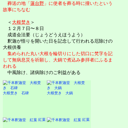
葬送の地「
蓮台野
」に使者を葬る時に撞いたという
故事にちなむ
＜
大根焚き
＞
１２月７日〜８日
成道会法要（じょうどうえほうよう）
釈迦が悟りを開いた日を記念して行われる厄除けの
大根供養
集められた丸い大根を輪切りにした切口に梵字を記
して無病息災を祈願し、大鍋で煮込み参拝者にふるま
われる
中風除け、諸病除けのご利益がある
大根焚き 石碑
大根焚き 大鍋
紅葉
紅葉