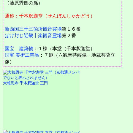
（藤原秀衡の孫）
通称：千本釈迦堂（せんぼんしゃかどう）
新西国三十三箇所観音霊場
第１６番
ぼけ封じ近畿十楽観音霊場
第２番
国宝 建築物
：１棟（本堂（千本釈迦堂）
国宝 美術工芸品
：７躯（六観音菩薩像・地蔵菩薩立
像）
大報恩寺 千本釈迦堂 三門