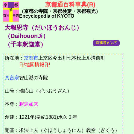
京都通百科事典(R)
（京都の寺院・京都検定・京都観光）
Encyclopedia of KYOTO
大報恩寺（だいほうおんじ）
（DaihouonJi）
（千本釈迦堂）
所在地：
京都市
上京区今出川七本松上ル溝前町
地図情報
真言宗
智山派の寺院
山号：瑞応山（ずいおうざん）
本尊：
釈迦如来
創建：1221年(皇紀1881)承久３年
開基：求法上人（ぐほうしょうにん）義空（ぎくう）