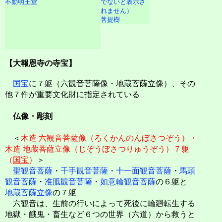
不動明王堂
菩提樹
【大報恩寺の寺宝】
国宝
に７躯（六観音菩薩像・地蔵菩薩立像）、その
他７件が重要文化財に指定されている
仏像・彫刻
＜
木造 六観音菩薩像（ろくかんのんぼさつぞう）・
木造 地蔵菩薩立像（じぞうぼさつりゅうぞう）７躯
（
国宝
）
＞
聖観音菩薩
・
千手観音菩薩
・
十一面観音菩薩
・
馬頭
観音菩薩
・
准胝観音菩薩
・
如意輪観音菩薩
の６躯と
地蔵菩薩立像
の７躯
六観音は、生前の行いによって死後に輪廻転生する
地獄・餓鬼・畜生など６つの世界（六道）から救うと