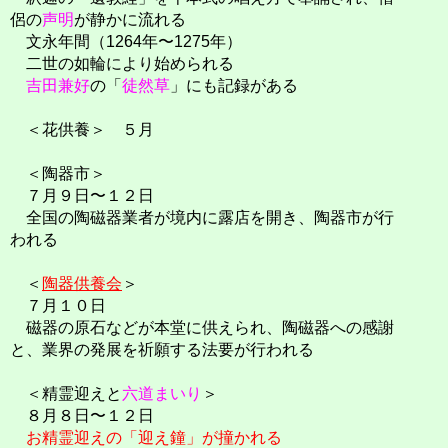
侶の
声明
が静かに流れる
文永年間（1264年〜1275年）
二世の如輪により始められる
吉田兼好
の「
徒然草
」にも記録がある
＜花供養＞ ５月
＜陶器市＞
７月９日〜１２日
全国の陶磁器業者が境内に露店を開き、陶器市が行
われる
＜
陶器供養会
＞
７月１０日
磁器の原石などが本堂に供えられ、陶磁器への感謝
と、業界の発展を祈願する法要が行われる
＜精霊迎えと
六道まいり
＞
８月８日〜１２日
お精霊迎えの「迎え鐘」が撞かれる