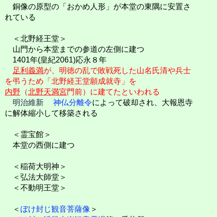
銅像の原型の「おかめ人形」が本堂の東隅に安置さ
れている
＜北野経王堂＞
山門から本堂までの参道の左側に建つ
1401年(皇紀2061)応永８年
足利義満
が、明徳の乱で敗戦死した山名氏清や兵士
を弔うため「北野経王堂願成就寺」を
内野
（
北野天満宮
門前）に建てたといわれる
明治維新
神仏分離令
によって破却され、大報恩寺
に解体縮小して移築される
＜霊宝館＞
本堂の西側に建つ
＜稲荷大明神＞
＜弘法大師堂＞
＜不動明王堂＞
＜
ぼけ封じ観音菩薩像
＞