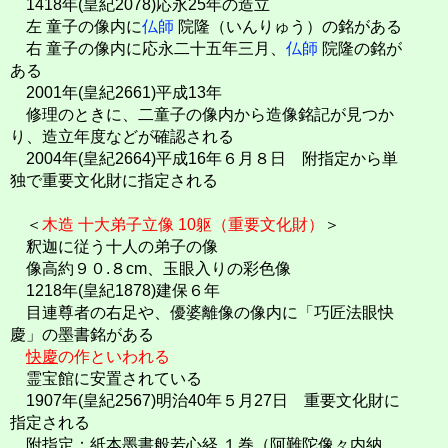
1418年(皇紀2078)応永25年の造立
左 童子の像内に
仏師
院隆（いんりゅう）の銘がある
右 童子の像内に応永二十五年三月、
仏師
院隆の銘が
ある
2001年(皇紀2661)平成13年
修理のときに、二童子の像内から造像銘記が見つか
り、造立年度などが確認される
2004年(皇紀2664)平成16年６月８日 附指定から単
独で重要文化財に指定される
＜
木造 十大弟子立像 10躯（重要文化財）
＞
釈迦に従う十人の弟子の像
像高約９０.８cm、玉眼入りの彩色像
1218年(皇紀1878)建保６年
目連尊者の右足や、優婆離像の像内に「巧匠法眼快
慶」の墨書銘がある
快慶
の作といわれる
霊宝館に安置されている
1907年(皇紀2567)明治40年５月27日 重要文化財に
指定される
附指定：紙本墨書般若心経 １巻（阿難陀像々内納