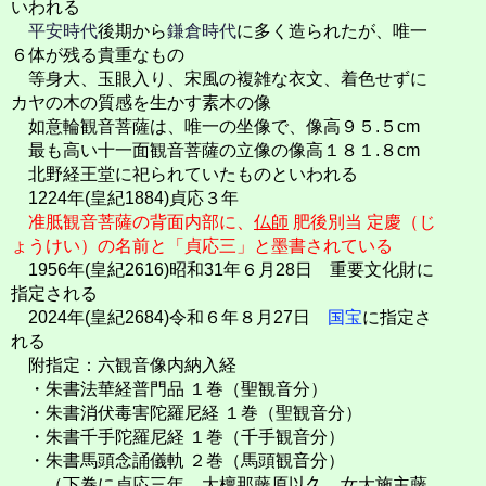
いわれる
平安時代
後期から
鎌倉時代
に多く造られたが、唯一
６体が残る貴重なもの
等身大、玉眼入り、宋風の複雑な衣文、着色せずに
カヤの木の質感を生かす素木の像
如意輪観音菩薩は、唯一の坐像で、像高９５.５cm
最も高い十一面観音菩薩の立像の像高１８１.８cm
北野経王堂に祀られていたものといわれる
1224年(皇紀1884)貞応３年
准胝観音菩薩の背面内部に、
仏師
肥後別当 定慶（じ
ょうけい）の名前と「貞応三」と墨書されている
1956年(皇紀2616)昭和31年６月28日 重要文化財に
指定される
2024年(皇紀2684)令和６年８月27日
国宝
に指定さ
れる
附指定：六観音像内納入経
・朱書法華経普門品 １巻（聖観音分）
・朱書消伏毒害陀羅尼経 １巻（聖観音分）
・朱書千手陀羅尼経 １巻（千手観音分）
・朱書馬頭念誦儀軌 ２巻（馬頭観音分）
（下巻に貞応三年、大檀那藤原以久、女大施主藤