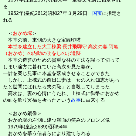
る
1952年(皇紀2612)昭和27年３月29日
国宝
に指定さ
れる
＜
おかめ塚
＞
本堂の前、東側の大きな宝篋印塔
本堂を建立した大工棟梁 長井飛騨守 高次の妻 阿亀
（おかめ）の内助の功をしのぶ遺跡
本堂の造営のための貴重な柱の寸法を誤って切って
しまい途方に暮れていた高次を見た妻が、
一計を案じ見事に本堂を落成させることができた
しかし、上棟式の前日に妻は「女の入れ知恵があっ
たと世間にばれたら夫の恥」と自殺してしまった
高次は、妻の心情にうたれ、上棟式に御幣におかめ
の面を飾り冥福を祈ったという
故事
に由来する
＜おかめ銅像＞
おかめ塚の左側に建つ満面の笑みのブロンズ像
1979年(皇紀2639)昭和54年
おかめを慕う信者らにより建てられる