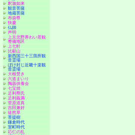
釈迦如来
観音菩薩
地蔵菩薩
布袋尊
快慶
仏師
声明
上京北野界わい景観
整備地区
上七軒
比叡山
新西国三十三箇所観
音霊場
ぼけ封じ近畿十楽観
音霊場
大根焚き
六道まいり
陶器供養会
七宝焼
足利尊氏
足利義満
菅原道真
吉田兼好
徒然草
菩提樹
鎌倉時代
室町時代
応仁の乱