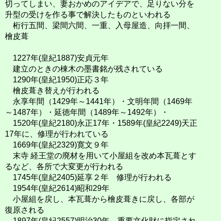
切ってしまい、妻おかめのアイデアで、足りない分を
升型の受けを作る事で解決したものといわれる
桁行五間、梁間六間、一重、入母屋造、向拝一間、
檜皮葺
1227年(皇紀1887)安貞元年
建立のときの棟木の墨書銘が残されている
1290年(皇紀1950)正応３年
檜皮葺き替えが行われる
永享年間（1429年～1441年）・文明年間（1469年
～1487年）・延徳年間（1489年～1492年）・
1520年(皇紀2180)永正17年・1589年(皇紀2249)天正
17年に、修理が行われている
1669年(皇紀2329)寛文９年
末寺 経王堂の廃材を用いて小屋組を改め本瓦葺とす
るなど、各所で大変更が行われる
1745年(皇紀2405)延享２年 修理が行われる
1954年(皇紀2614)昭和29年
小屋組を戻し、本瓦葺から檜皮葺きに戻し、各部が
復原される
1897年(皇紀2557)明治30年 重要文化財に指定され