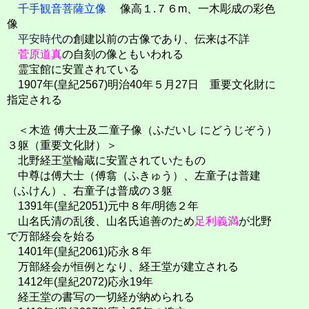
千手観音菩薩立像
像高１.７６m、一木彫成の彩色
像
平安時代
の創建以前の古像であり、伝来は不詳
菅原道真
の自刻の像ともいわれる
霊宝館に安置されている
1907年(皇紀2567)明治40年５月27日 重要文化財に
指定される
＜木造 傅大士及二童子像（ふだいし にどうじぞう）
３躯（重要文化財）＞
北野経王堂輪蔵に安置されていたもの
中尊は傅大士（傅翕（ふきゅう）、左童子は普建
（ふけん）、右童子は普成の３躯
1391年(皇紀2051)元中８年/明徳２年
山名氏清の乱後、山名氏追善のため
足利義満
が北野
で万部経会を始る
1401年(皇紀2061)応永８年
万部経会が恒例となり、経王堂が建立される
1412年(皇紀2072)応永19年
経王堂の書写の一切経が納められる