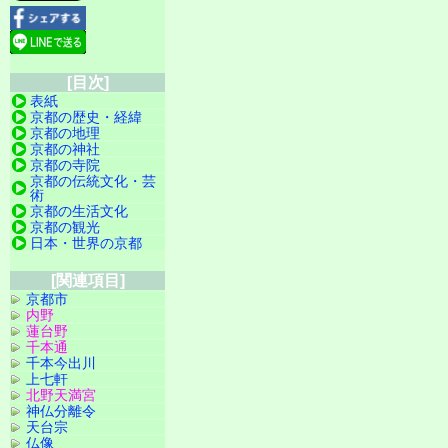
[目次]
表紙
京都の歴史・経緯
京都の地理
京都の神社
京都の寺院
京都の伝統文化・芸
術
京都の生活文化
京都の観光
日本・世界の京都
[関連項目]
京都市
内野
蓮台野
千本通
千本今出川
上七軒
北野天満宮
神仏分離令
天台宗
仏像