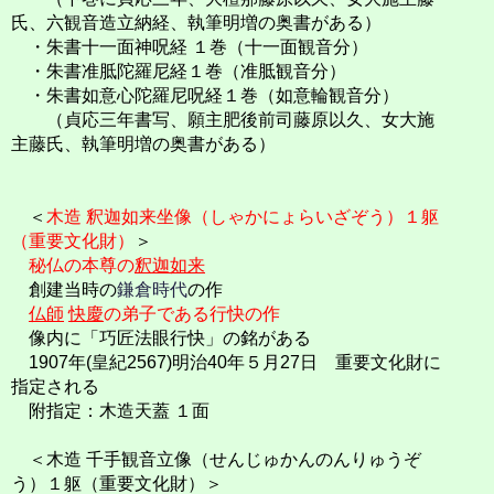
氏、六観音造立納経、執筆明増の奥書がある）
・朱書十一面神呪経 １巻（十一面観音分）
・朱書准胝陀羅尼経１巻（准胝観音分）
・朱書如意心陀羅尼呪経１巻（如意輪観音分）
（貞応三年書写、願主肥後前司藤原以久、女大施
主藤氏、執筆明増の奥書がある）
＜
木造 釈迦如来坐像（しゃかにょらいざぞう）１躯
（重要文化財）
＞
秘仏の本尊の
釈迦如来
創建当時の
鎌倉時代
の作
仏師
快慶
の弟子である行快の作
像内に「巧匠法眼行快」の銘がある
1907年(皇紀2567)明治40年５月27日 重要文化財に
指定される
附指定：木造天蓋 １面
＜木造 千手観音立像（せんじゅかんのんりゅうぞ
う）１躯（重要文化財）＞