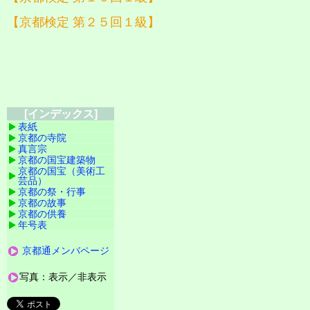
【京都検定 第２５回１級】
[インデックス]
表紙
京都の寺院
真言宗
京都の国宝建築物
京都の国宝（美術工
芸品）
京都の祭・行事
京都の故事
京都の供養
年号表
京都通メンバページ
写真：表示／非表示