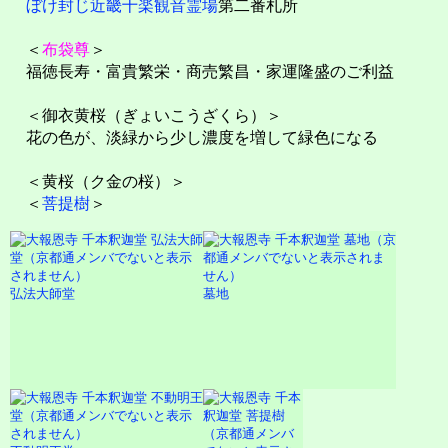
ぼけ封じ近畿十楽観音霊場
第二番札所
＜
布袋尊
＞
福徳長寿・富貴繁栄・商売繁昌・家運隆盛のご利益
＜御衣黄桜（ぎょいこうざくら）＞
花の色が、淡緑から少し濃度を増して緑色になる
＜黄桜（ク金の桜）＞
＜
菩提樹
＞
弘法大師堂
墓地