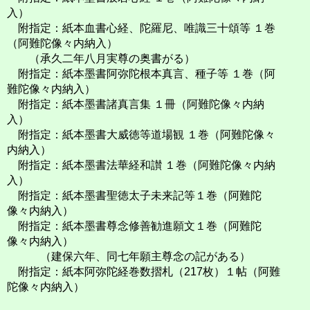
入）
附指定：紙本血書心経、陀羅尼、唯識三十頌等 １巻
（阿難陀像々内納入）
（承久二年八月実尊の奥書がる）
附指定：紙本墨書阿弥陀根本真言、種子等 １巻（阿
難陀像々内納入）
附指定：紙本墨書諸真言集 １冊（阿難陀像々内納
入）
附指定：紙本墨書大威徳等道場観 １巻（阿難陀像々
内納入）
附指定：紙本墨書法華経和讃 １巻（阿難陀像々内納
入）
附指定：紙本墨書聖徳太子未来記等１巻（阿難陀
像々内納入）
附指定：紙本墨書尊念修善勧進願文１巻（阿難陀
像々内納入）
（建保六年、同七年願主尊念の記がある）
附指定：紙本阿弥陀経巻数摺札（217枚）１帖（阿難
陀像々内納入）