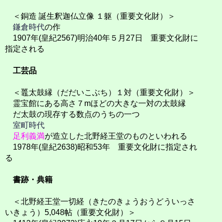
＜銅造 誕生釈迦仏立像 １躯（重要文化財）＞
鎌倉時代
の作
1907年(皇紀2567)明治40年５月27日 重要文化財に
指定される
工芸品
＜鼉太鼓縁（だだいこぶち）１対（重要文化財）＞
霊宝館にある高さ７mほどの大きな一対の太鼓縁
だ太鼓の現存する数点のうちの一つ
室町時代
足利義満
が造立した北野経王堂のものといわれる
1978年(皇紀2638)昭和53年 重要文化財に指定され
る
書跡・典籍
＜北野経王堂一切経（きたのきょうおうどういっさ
いきょう）5,048帖（重要文化財）＞