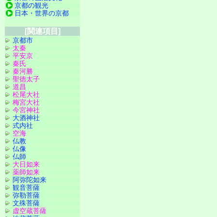
京都の観光
日本・世界の京都
[関連項目]
京都市
太秦
平安京
秦氏
秦河勝
聖徳太子
道昌
松尾大社
梅宮大社
今宮神社
大酒神社
式内社
空海
仏教
仏像
仏師
大日如来
薬師如来
阿弥陀如来
観音菩薩
弥勒菩薩
文殊菩薩
虚空蔵菩薩