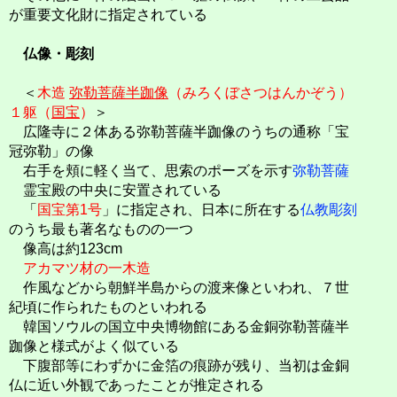
が重要文化財に指定されている
仏像・彫刻
＜
木造
弥勒菩薩半跏像
（みろくぼさつはんかぞう）
１躯（
国宝
）
＞
広隆寺に２体ある弥勒菩薩半跏像のうちの通称「宝
冠弥勒」の像
右手を頬に軽く当て、思索のポーズを示す
弥勒菩薩
霊宝殿の中央に安置されている
「
国宝第1号
」に指定され、日本に所在する
仏教彫刻
のうち最も著名なものの一つ
像高は約123cm
アカマツ材の一木造
作風などから朝鮮半島からの渡来像といわれ、７世
紀頃に作られたものといわれる
韓国ソウルの国立中央博物館にある金銅弥勒菩薩半
跏像と様式がよく似ている
下腹部等にわずかに金箔の痕跡が残り、当初は金銅
仏に近い外観であったことが推定される