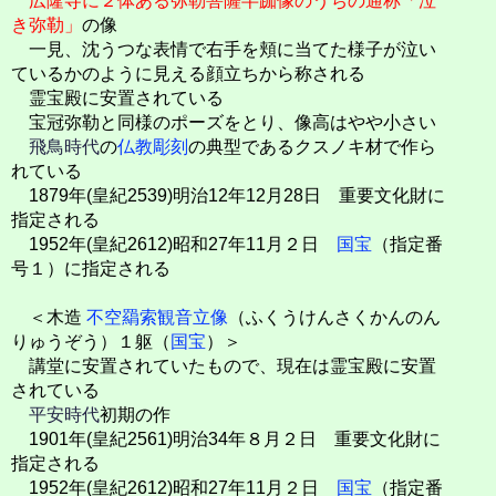
広隆寺に２体ある弥勒菩薩半跏像のうちの通称「泣
き弥勒」
の像
一見、沈うつな表情で右手を頬に当てた様子が泣い
ているかのように見える顔立ちから称される
霊宝殿に安置されている
宝冠弥勒と同様のポーズをとり、像高はやや小さい
飛鳥時代
の
仏教彫刻
の典型であるクスノキ材で作ら
れている
1879年(皇紀2539)明治12年12月28日 重要文化財に
指定される
1952年(皇紀2612)昭和27年11月２日
国宝
（指定番
号１）に指定される
＜木造
不空羂索観音立像
（ふくうけんさくかんのん
りゅうぞう）１躯（
国宝
）＞
講堂に安置されていたもので、現在は霊宝殿に安置
されている
平安時代
初期の作
1901年(皇紀2561)明治34年８月２日 重要文化財に
指定される
1952年(皇紀2612)昭和27年11月２日
国宝
（指定番