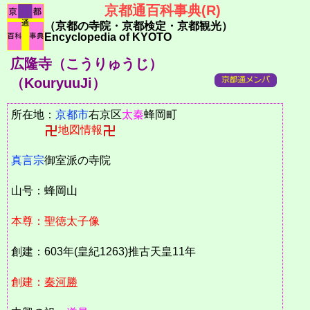
京都通百科事典(R)
（京都の寺院・京都検定・京都観光）
Encyclopedia of KYOTO
広隆寺（こうりゅうじ）
（KouryuuJi）
所在地：
京都市
右京区
太秦
蜂岡町
地図情報
真言宗
御室派の寺院
山号：蜂岡山
本尊：聖徳太子像
創建：603年(皇紀1263)推古天皇11年
創建：
秦河勝