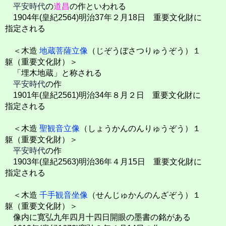
平安時代
の
道昌
の作といわれる
1904年(皇紀2564)明治37年２月18日 重要文化財に
指定される
＜木造
地蔵菩薩立像
（じぞうぼさつりゅうぞう）１
躯（重要文化財）＞
「埋木地蔵」と称される
平安時代
の作
1901年(皇紀2561)明治34年８月２日 重要文化財に
指定される
＜木造
聖観音立像
（しょうかんのんりゅうぞう）１
躯（重要文化財）＞
平安時代
の作
1903年(皇紀2563)明治36年４月15日 重要文化財に
指定される
＜木造
千手観音坐像
（せんじゅかんのんざぞう）１
躯（重要文化財）＞
像内に寛弘九年四月十四日開眼の墨書の銘がある