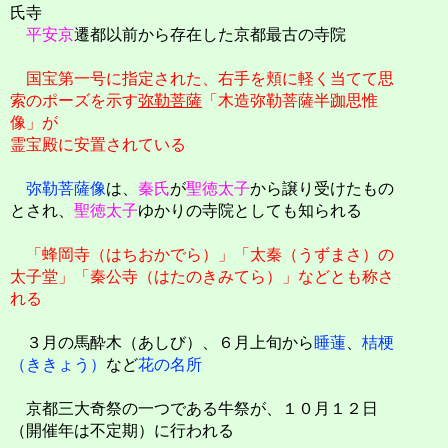
氏寺
平安京
遷都以前から存在した京都最古の寺院
国宝第一号に指定された、右手を頬に軽く当てて思
索のポーズを示す
弥勒菩薩
「木造弥勒菩薩半跏思惟
像」が
霊宝殿に安置されている
弥勒菩薩像
は、
秦氏
が
聖徳太子
から譲り受けたもの
とされ、
聖徳太子
ゆかりの寺院としても知られる
「蜂岡寺（はちおかでら）」「太秦（うずまさ）の
太子堂」「秦公寺（はたのきみてら）」などとも称さ
れる
３月の馬酔木（あしび）、６月上旬から
睡蓮
、
桔梗
（ききょう）
など
花の名所
京都三大奇祭の一つである牛祭が、１０月１２日
（開催年は不定期）に行われる