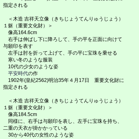
指定される
＜木造 吉祥天立像（きちじょうてんりゅうじょう）
１躯（重要文化財）＞
像高164.6cm
右手は伸ばし下に降ろして、手の平を正面に向けて
与願印を表す
左手は肘を折って上げて、手の平に宝珠を乗せる
寒い冬のような服装
10代の少女のような姿
平安時代
の作
1902年(皇紀2562)明治35年４月17日 重要文化財に
指定される
＜木造 吉祥天立像（きちじょうてんりゅうじょう）
１躯（重要文化財）＞
像高184.5cm
同様に、右手は与願印を表し、左手に宝珠を持ち、
二重の天衣が掛かかっている
30から40代の女性のような姿