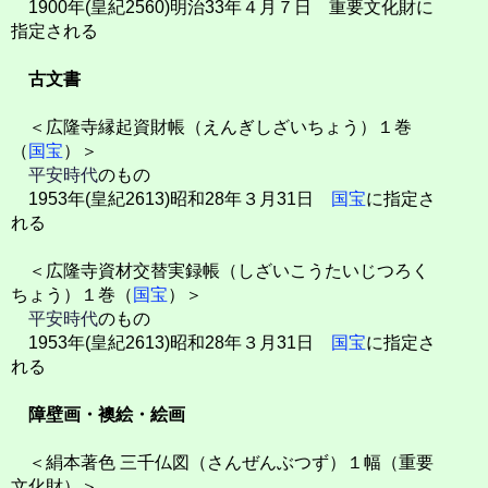
1900年(皇紀2560)明治33年４月７日 重要文化財に
指定される
古文書
＜広隆寺縁起資財帳（えんぎしざいちょう）１巻
（
国宝
）＞
平安時代
のもの
1953年(皇紀2613)昭和28年３月31日
国宝
に指定さ
れる
＜広隆寺資材交替実録帳（しざいこうたいじつろく
ちょう）１巻（
国宝
）＞
平安時代
のもの
1953年(皇紀2613)昭和28年３月31日
国宝
に指定さ
れる
障壁画・襖絵・絵画
＜絹本著色 三千仏図（さんぜんぶつず）１幅（重要
文化財）＞