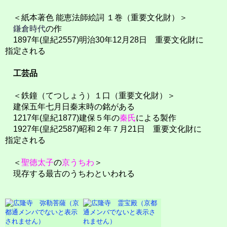
＜紙本著色 能恵法師絵詞 １巻（重要文化財）＞
鎌倉時代
の作
1897年(皇紀2557)明治30年12月28日 重要文化財に
指定される
工芸品
＜鉄鐘（てつしょう）１口（重要文化財）＞
建保五年七月日秦末時の銘がある
1217年(皇紀1877)建保５年の
秦氏
による製作
1927年(皇紀2587)昭和２年７月21日 重要文化財に
指定される
＜
聖徳太子
の
京うちわ
＞
現存する最古のうちわといわれる