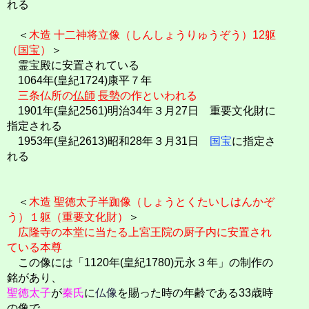
れる
＜
木造 十二神将立像（しんしょうりゅうぞう）12躯
（
国宝
）
＞
霊宝殿に安置されている
1064年(皇紀1724)康平７年
三条仏所の
仏師
長勢
の作といわれる
1901年(皇紀2561)明治34年３月27日 重要文化財に
指定される
1953年(皇紀2613)昭和28年３月31日
国宝
に指定さ
れる
＜
木造 聖徳太子半跏像（しょうとくたいしはんかぞ
う）１躯（重要文化財）
＞
広隆寺の本堂に当たる上宮王院の厨子内に安置され
ている本尊
この像には「1120年(皇紀1780)元永３年」の制作の
銘があり、
聖徳太子
が
秦氏
に
仏像
を賜った時の年齢である33歳時
の像で、