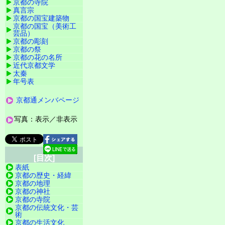
京都の寺院
真言宗
京都の国宝建築物
京都の国宝（美術工
芸品）
京都の彫刻
京都の祭
京都の花の名所
近代京都文学
太秦
年号表
京都通メンバページ
写真：表示／非表示
[目次]
表紙
京都の歴史・経緯
京都の地理
京都の神社
京都の寺院
京都の伝統文化・芸
術
京都の生活文化