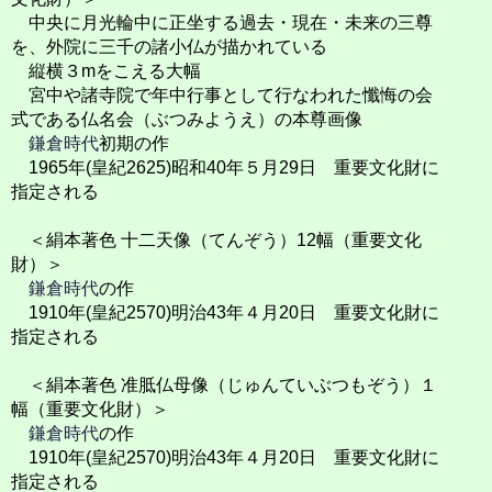
中央に月光輪中に正坐する過去・現在・未来の三尊
を、外院に三千の諸小仏が描かれている
縦横３mをこえる大幅
宮中や諸寺院で年中行事として行なわれた懺悔の会
式である仏名会（ぶつみようえ）の本尊画像
鎌倉時代
初期の作
1965年(皇紀2625)昭和40年５月29日 重要文化財に
指定される
＜絹本著色 十二天像（てんぞう）12幅（重要文化
財）＞
鎌倉時代
の作
1910年(皇紀2570)明治43年４月20日 重要文化財に
指定される
＜絹本著色 准胝仏母像（じゅんていぶつもぞう）１
幅（重要文化財）＞
鎌倉時代
の作
1910年(皇紀2570)明治43年４月20日 重要文化財に
指定される