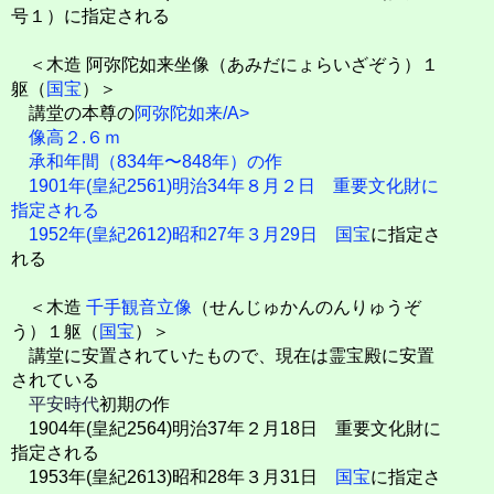
号１）に指定される
＜木造 阿弥陀如来坐像（あみだにょらいざぞう）１
躯（
国宝
）＞
講堂の本尊の
阿弥陀如来/A>
像高２.６ｍ
承和年間（834年〜848年）の作
1901年(皇紀2561)明治34年８月２日 重要文化財に
指定される
1952年(皇紀2612)昭和27年３月29日
国宝
に指定さ
れる
＜木造
千手観音立像
（せんじゅかんのんりゅうぞ
う）１躯（
国宝
）＞
講堂に安置されていたもので、現在は霊宝殿に安置
されている
平安時代
初期の作
1904年(皇紀2564)明治37年２月18日 重要文化財に
指定される
1953年(皇紀2613)昭和28年３月31日
国宝
に指定さ