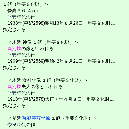
１躯（重要文化財）＞
像高９６.４cm
平安時代
の作
1938年(皇紀2598)昭和13年８月26日 重要文化財に
指定される
＜木造 神像 １躯（重要文化財）＞
秦河勝
の像といわれる
平安時代
の作
1909年(皇紀2569)明治42年９月21日 重要文化財に
指定される
＜木造 女神坐像 １躯（重要文化財）＞
秦河勝
夫人の像といわれる
平安時代
の作
1918年(皇紀2578)大正７年４月８日 重要文化財に
指定される
＜塑造
弥勒菩薩坐像
１躯（重要文化財）＞
奈良時代
の作