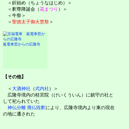
＜釿始め（ちょうなはじめ）＞
＜釈尊降誕会（
花まつり
）＞
＜牛祭＞
＜
聖徳太子御火焚祭
＞
嵐電車窓からの広隆寺
【その他】
＜
大酒神社
（
式内社
）＞
広隆寺境内の桂宮院（けいくういん）に鎮守の社と
して祀られていた
神仏分離 廃仏毀釈
により、広隆寺境内より東の現在
の地に遷された