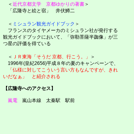
＜
近代京都文学 京都ゆかりの著書
＞
「広隆寺と絵と宿」 井伏鱒二
＜
ミシュラン観光ガイドブック
＞
フランスのタイヤメーカのミシュラン社が発行する
観光ガイドブックにおいて、「弥勒菩薩半跏像」が三
つ星の評価を得ている
＜
ＪＲ東海「そうだ 京都、行こう。」
＞
1996年(皇紀2656)平成８年の夏のキャンペーンで、
「仏様に対してこういう言い方もなんですが、きれ
いだなぁ」 と紹介される
【広隆寺へのアクセス】
嵐電
嵐山本線 太秦駅 駅前