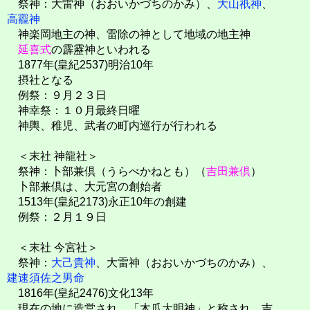
祭神：大雷神（おおいかづちのかみ）、
大山祇神
、
高龗神
神楽岡地主の神、雷除の神として地域の地主神
延喜式
の霹靂神といわれる
1877年(皇紀2537)明治10年
摂社となる
例祭：９月２３日
神幸祭：１０月最終日曜
神輿、稚児、武者の町内巡行が行われる
＜末社 神龍社＞
祭神：卜部兼倶（うらべかねとも）（
吉田兼倶
）
卜部兼倶は、大元宮の創始者
1513年(皇紀2173)永正10年の創建
例祭：２月１９日
＜末社 今宮社＞
祭神：
大己貴神
、大雷神（おおいかづちのかみ）、
建速須佐之男命
1816年(皇紀2476)文化13年
現在の地に造営され、「木瓜大明神」と称され、吉