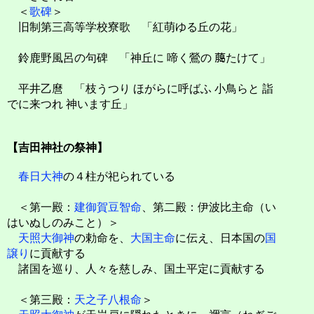
＜
歌碑
＞
旧制第三高等学校寮歌 「紅萌ゆる丘の花」
鈴鹿野風呂の句碑 「神丘に 啼く鶯の 﨟たけて」
平井乙麿 「枝うつり ほがらに呼ばふ 小鳥らと 詣
でに来つれ 神います丘」
【吉田神社の祭神】
春日大神
の４柱が祀られている
＜第一殿：
建御賀豆智命
、第二殿：伊波比主命（い
はいぬしのみこと）＞
天照大御神
の勅命を、
大国主命
に伝え、日本国の
国
譲り
に貢献する
諸国を巡り、人々を慈しみ、国土平定に貢献する
＜第三殿：
天之子八根命
＞