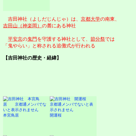
吉田神社（よしだじんじゃ）は、
京都大学
の南東、
吉田山（神楽岡）
の麓にある神社
平安京
の
鬼門
を守護する神社として、
節分祭
では
「鬼やらい」と称される追儺式が行われる
【吉田神社の歴史・経緯】
本宮鳥居
開運桜