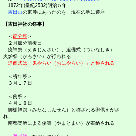
1872年(皇紀2532)明治５年
吉田山
の東麓にあったのを、現在の地に遷座
【吉田神社の祭事】
＜
節分祭
＞
２月節分前後日
疫神祭（えきじんさい）、追儺式（ついなしき）、
火炉祭（かろさい）が行われる
追儺式は「鬼やらい（おにやらい）」と称される
＜祈年祭＞
３月１７日
＜例祭＞
４月１８日
御棚神饌（みたなしんせん）と称される御供えがさ
れ、
南都楽所による倭舞（やまとまい）が奉納される