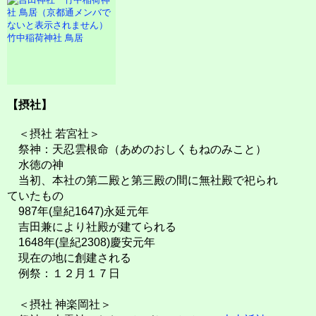
竹中稲荷神社 鳥居
【摂社】
＜摂社 若宮社＞
祭神：天忍雲根命（あめのおしくもねのみこと）
水徳の神
当初、本社の第二殿と第三殿の間に無社殿で祀られ
ていたもの
987年(皇紀1647)永延元年
吉田兼により社殿が建てられる
1648年(皇紀2308)慶安元年
現在の地に創建される
例祭：１２月１７日
＜摂社 神楽岡社＞