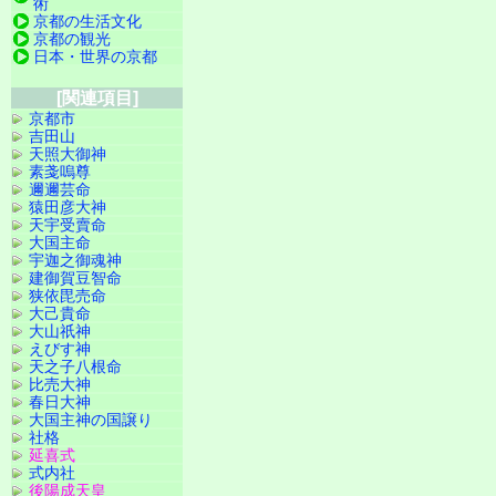
術
京都の生活文化
京都の観光
日本・世界の京都
[関連項目]
京都市
吉田山
天照大御神
素戔嗚尊
邇邇芸命
猿田彦大神
天宇受賣命
大国主命
宇迦之御魂神
建御賀豆智命
狭依毘売命
大己貴命
大山祇神
えびす神
天之子八根命
比売大神
春日大神
大国主神の国譲り
社格
延喜式
式内社
後陽成天皇