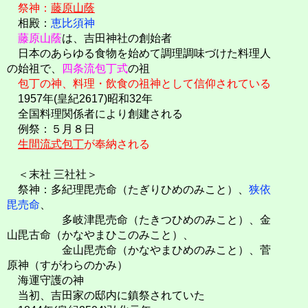
祭神：
藤原山蔭
相殿：
恵比須神
藤原山蔭
は、吉田神社の創始者
日本のあらゆる食物を始めて調理調味づけた料理人
の始祖で、
四条流包丁式
の祖
包丁の神、料理・飲食の祖神として信仰されている
1957年(皇紀2617)昭和32年
全国料理関係者により創建される
例祭：５月８日
生間流式包丁
が奉納される
＜末社 三社社＞
祭神：多紀理毘売命（たぎりひめのみこと）、
狭依
毘売命
、
多岐津毘売命（たきつひめのみこと）、金
山毘古命（かなやまひこのみこと）、
金山毘売命（かなやまひめのみこと）、菅
原神（すがわらのかみ）
海運守護の神
当初、吉田家の邸内に鎮祭されていた