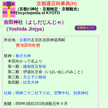
京都通百科事典(R)
（京都の神社・京都検定・京都観光）
Encyclopedia of KYOTO
吉田神社（よしだじんじゃ）
（Yoshida Jinjya）
所在地：
京都市
左京区吉田神楽岡町
地図情報
祭神：
春日大神
本宮向かって右より
第一殿：
建御賀豆智命
第二殿：伊波比主命（いはいぬしのみこと）
第三殿：
天之子八根命
第四殿：
比売大神
社格
：
明神二十二社下八社
、
官幣中社
、
別表神社
創建：859年(皇紀1519)貞観元年４月