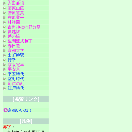
吉田兼倶
藤原山蔭
菅原道真
在原業平
林浄因
吉田神社の節分祭
夏越祓
茅の輪
生間流式包丁
春日造
京都大学
出町柳駅
行幸
京阪電車
平安京
平安時代
室町時代
応仁の乱
江戸時代
[協賛リンク]
京都いいね！
[凡例]
赤字
：