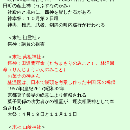
田町の産土神（うぶすなのかみ）
社殿内と境内に、四神を配した石がある
神幸祭：１０月第２日曜
神輿、稚児、武者、剣鉾の町内巡行が行われる
＜末社 祖霊社＞
祭神：講員の祖霊
＜
末社 菓祖神社
＞
祭神：田道間守命（たぢまもりのみこと）、林浄因
命（りんじょういんのみこと）
お菓子の神さん
林浄因
は、日本で饅頭を考案し作った中国 宋の禅僧
1957年(皇紀2617)昭和32年
京都菓子業界の総意により鎮祭される
菓子関係の功労者がの祖霊が、逐次相殿神として奉
斎される
大祭：４月１９日と１１月１１日
＜
末社 山蔭神社
＞