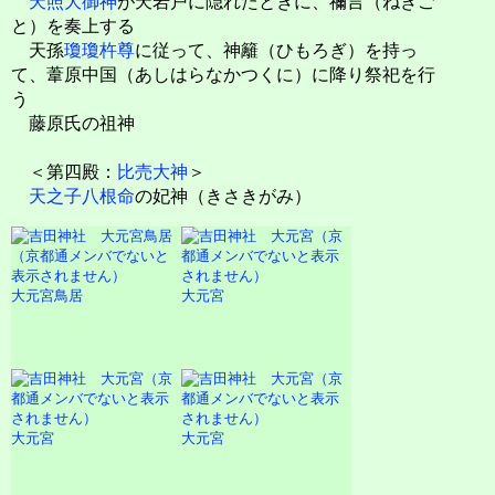
天照大御神
が天岩戸に隠れたときに、禰言（ねぎご
と）を奏上する
天孫
瓊瓊杵尊
に従って、神籬（ひもろぎ）を持っ
て、葦原中国（あしはらなかつくに）に降り祭祀を行
う
藤原氏の祖神
＜第四殿：
比売大神
＞
天之子八根命
の妃神（きさきがみ）
大元宮鳥居
大元宮
大元宮
大元宮