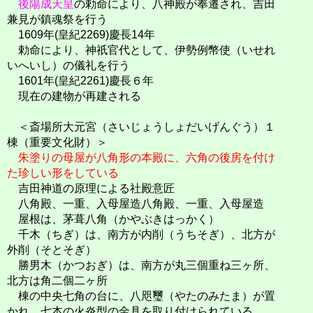
後陽成天皇
の勅命により、八神殿が奉遷され、吉田
兼見が鎮魂祭を行う
1609年(皇紀2269)慶長14年
勅命により、神祇官代として、伊勢例幣使（いせれ
いへいし）の儀礼を行う
1601年(皇紀2261)慶長６年
現在の建物が再建される
＜斎場所大元宮（さいじょうしょだいげんぐう）１
棟（重要文化財）＞
朱塗りの母屋が八角形の本殿に、六角の後房を付け
た珍しい形をしている
吉田神道の原理による社殿意匠
八角殿、一重、入母屋造八角殿、一重、入母屋造
屋根は、茅葺八角（かやぶきはっかく）
千木（ちぎ）は、南方が内削（うちそぎ）、北方が
外削（そとそぎ）
勝男木（かつおぎ）は、南方が丸三個重ね三ヶ所、
北方は角二個二ヶ所
棟の中央七角の台に、八咫璽（やたのみたま）が置
かれ、七本の火炎型の金具を取り付けられている