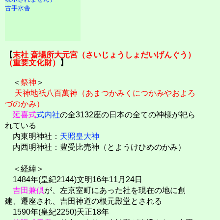
古手水舎
【
末社 斎場所大元宮（さいじょうしょだいげんぐう）
（重要文化財）
】
＜
祭神
＞
天神地祇八百萬神（あまつかみくにつかみやおよろ
づのかみ）
延喜式
式内社
の全3132座の日本の全ての神様が祀ら
れている
内東明神社：
天照皇大神
内西明神社：豊受比売神（とようけひめのかみ）
＜経緯＞
1484年(皇紀2144)文明16年11月24日
吉田兼倶
が、左京室町にあった社を現在の地に創
建、遷座され、吉田神道の根元殿堂とされる
1590年(皇紀2250)天正18年