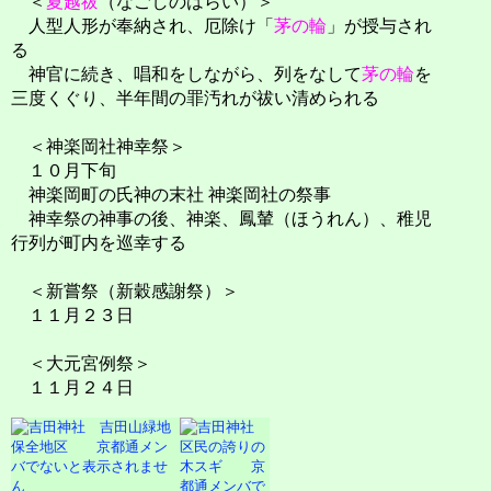
＜
夏越祓
（なごしのはらい）＞
人型人形が奉納され、厄除け「
茅の輪
」が授与され
る
神官に続き、唱和をしながら、列をなして
茅の輪
を
三度くぐり、半年間の罪汚れが祓い清められる
＜神楽岡社神幸祭＞
１０月下旬
神楽岡町の氏神の末社 神楽岡社の祭事
神幸祭の神事の後、神楽、鳳輦（ほうれん）、稚児
行列が町内を巡幸する
＜新嘗祭（新穀感謝祭）＞
１１月２３日
＜大元宮例祭＞
１１月２４日