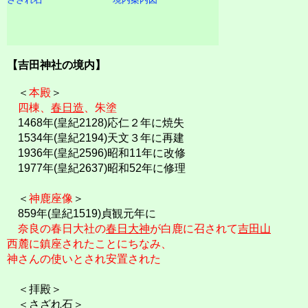
【吉田神社の境内】
＜
本殿
＞
四棟、
春日造
、朱塗
1468年(皇紀2128)応仁２年に焼失
1534年(皇紀2194)天文３年に再建
1936年(皇紀2596)昭和11年に改修
1977年(皇紀2637)昭和52年に修理
＜
神鹿座像
＞
859年(皇紀1519)貞観元年に
奈良の春日大社の
春日大神
が白鹿に召されて
吉田山
西麓に鎮座されたことにちなみ、
神さんの使いとされ安置された
＜拝殿＞
＜さざれ石＞