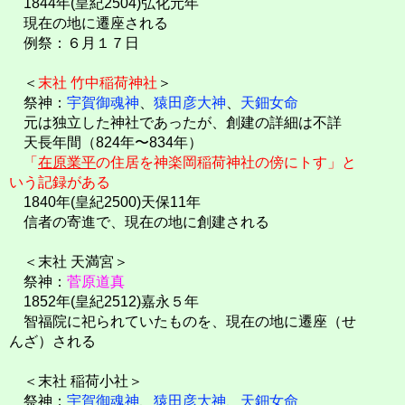
1844年(皇紀2504)弘化元年
現在の地に遷座される
例祭：６月１７日
＜
末社 竹中稲荷神社
＞
祭神：
宇賀御魂神
、
猿田彦大神
、
天鈿女命
元は独立した神社であったが、創建の詳細は不詳
天長年間（824年〜834年）
「
在原業平
の住居を神楽岡稲荷神社の傍にトす」と
いう記録がある
1840年(皇紀2500)天保11年
信者の寄進で、現在の地に創建される
＜末社 天満宮＞
祭神：
菅原道真
1852年(皇紀2512)嘉永５年
智福院に祀られていたものを、現在の地に遷座（せ
んざ）される
＜末社 稲荷小社＞
祭神：
宇賀御魂神
、
猿田彦大神
、
天鈿女命