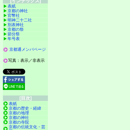
[インデックス]
表紙
京都の神社
官幣社
明神二十二社
別表神社
京都の祭
節分祭
年号表
京都通メンバページ
写真：表示／非表示
[目次]
表紙
京都の歴史・経緯
京都の地理
京都の神社
京都の寺院
京都の伝統文化・芸