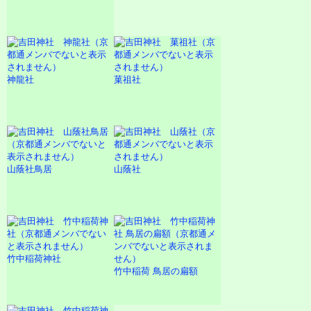
神龍社
菓祖社
山蔭社鳥居
山蔭社
竹中稲荷神社
竹中稲荷 鳥居の扁額